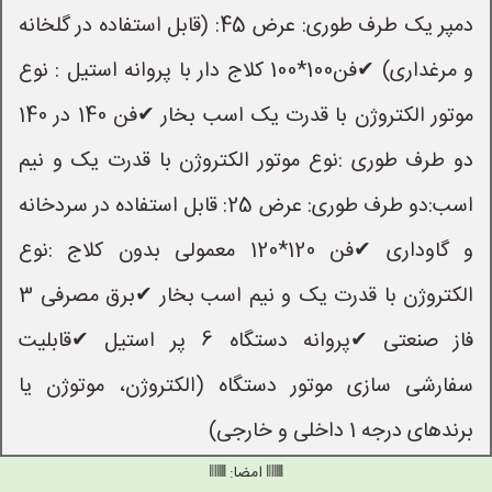
دمپر یک طرف طوری: عرض 45: (قابل استفاده در گلخانه
و مرغداری) ✔فن100*100 کلاج دار با پروانه استیل : نوع
موتور الکتروژن با قدرت یک اسب بخار ✔فن 140 در 140
دو طرف طوری :نوع موتور الکتروژن با قدرت یک و نیم
اسب:دو طرف طوری: عرض 25: قابل استفاده در سردخانه
و گاوداری ✔فن 120*120 معمولی بدون کلاج :نوع
الکتروژن با قدرت یک و نیم اسب بخار ✔برق مصرفی 3
فاز صنعتی ✔پروانه دستگاه 6 پر استیل ✔قابلیت
سفارشی سازی موتور دستگاه (الکتروژن، موتوژن یا
برندهای درجه 1 داخلی و خارجی)
امضا: