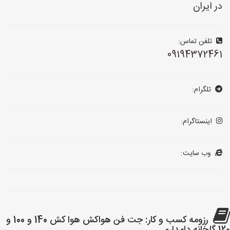
در ایران
تلفن تماس:
09194372461
تلگرام:
اینستاگرام:
وب سایت:
رزومه کسب و کار: جت فن هواکش هوا کش 140 و 100 و