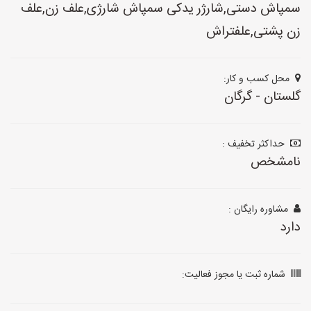
سمپاش دستی,شارژر یدکی سمپاش شارژی,علف زن,علف
زن پشتی,علفتراش
محل کسب و کار:
گلستان - گرگان
حداکثر تخفیف :
نامشخص
مشاوره رایگان :
دارد
شماره ثبت یا مجوز فعالیت: