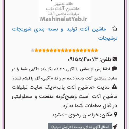
ماشین آلات توليد و بسته بندي شوريجات
ترشيجات
تلفن:
09155140073
لطفا پس از تماس با آگهی دهنده بگویید: «آگهی شما را در
سایت «ماشین آلات یاب» دیده ام و کد «آگهی-16» را اعلام کنید»
سایت «ماشین آلات یاب»،یک سایت تبلیغات
ماشین آلات است وهیچ‌گونه منفعت و مسئولیتی
در قبال معاملات شما ندارد.
مکان:
خراسان رضوی - مشهد
انتقال آگهی به اول لیست (افزایش بازدید)