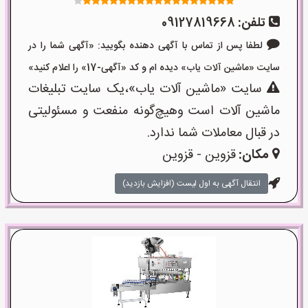
تلفن:
09127819668
لطفا پس از تماس با آگهی دهنده بگویید: «آگهی شما را در
سایت «ماشین آلات یاب» دیده ام و کد «آگهی-17» را اعلام کنید»
سایت «ماشین آلات یاب»،یک سایت تبلیغات
ماشین آلات است وهیچ‌گونه منفعت و مسئولیتی
در قبال معاملات شما ندارد.
مکان:
قزوین - قزوین
انتقال آگهی به اول لیست (افزایش بازدید)