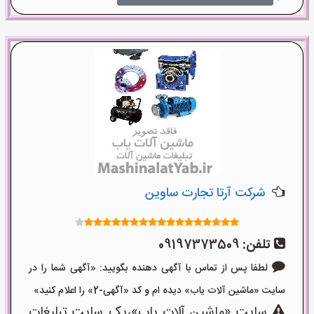
شرکت آرتا تجارت ساوین
تلفن:
09197373509
لطفا پس از تماس با آگهی دهنده بگویید: «آگهی شما را در
سایت «ماشین آلات یاب» دیده ام و کد «آگهی-2» را اعلام کنید»
سایت «ماشین آلات یاب»،یک سایت تبلیغات