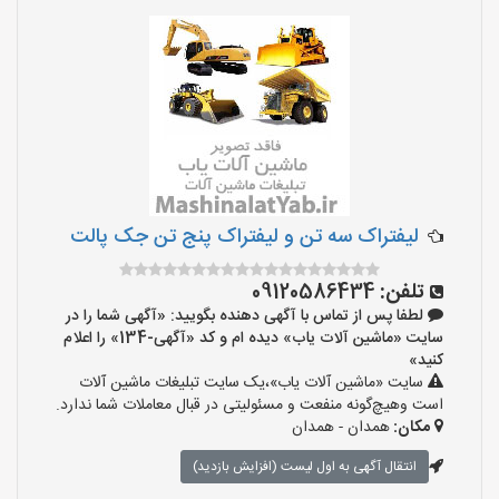
لیفتراک سه تن و لیفتراک پنج تن جک پالت
تلفن:
09120586434
لطفا پس از تماس با آگهی دهنده بگویید: «آگهی شما را در
سایت «ماشین آلات یاب» دیده ام و کد «آگهی-134» را اعلام
کنید»
سایت «ماشین آلات یاب»،یک سایت تبلیغات ماشین آلات
است وهیچ‌گونه منفعت و مسئولیتی در قبال معاملات شما ندارد.
مکان:
همدان - همدان
انتقال آگهی به اول لیست (افزایش بازدید)