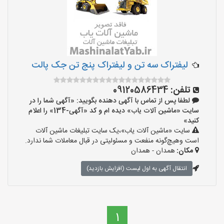
لیفتراک سه تن و لیفتراک پنج تن جک پالت
تلفن:
09120586434
لطفا پس از تماس با آگهی دهنده بگویید: «آگهی شما را در
سایت «ماشین آلات یاب» دیده ام و کد «آگهی-134» را اعلام
کنید»
سایت «ماشین آلات یاب»،یک سایت تبلیغات ماشین آلات
است وهیچ‌گونه منفعت و مسئولیتی در قبال معاملات شما ندارد.
مکان:
همدان - همدان
انتقال آگهی به اول لیست (افزایش بازدید)
1