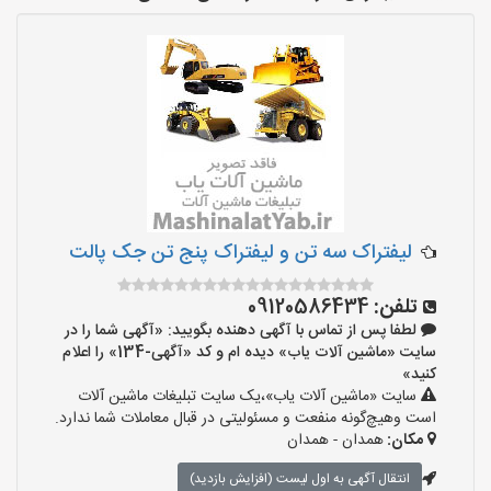
لیفتراک سه تن و لیفتراک پنج تن جک پالت
تلفن:
09120586434
لطفا پس از تماس با آگهی دهنده بگویید: «آگهی شما را در
سایت «ماشین آلات یاب» دیده ام و کد «آگهی-134» را اعلام
کنید»
سایت «ماشین آلات یاب»،یک سایت تبلیغات ماشین آلات
است وهیچ‌گونه منفعت و مسئولیتی در قبال معاملات شما ندارد.
مکان:
همدان - همدان
انتقال آگهی به اول لیست (افزایش بازدید)