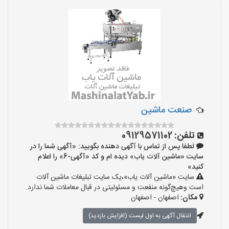
صنعت ماشین
تلفن:
09129571102
لطفا پس از تماس با آگهی دهنده بگویید: «آگهی شما را در
سایت «ماشین آلات یاب» دیده ام و کد «آگهی-6» را اعلام
کنید»
سایت «ماشین آلات یاب»،یک سایت تبلیغات ماشین آلات
است وهیچ‌گونه منفعت و مسئولیتی در قبال معاملات شما ندارد.
مکان:
اصفهان - اصفهان
انتقال آگهی به اول لیست (افزایش بازدید)