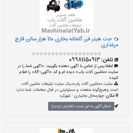
جت هیتر فن گلخانه بخاری 110 هزار سالن قارچ
مرغداری
تلفن:
09981150913
لطفا پس از تماس با آگهی دهنده بگویید: «آگهی شما را در
سایت «ماشین آلات یاب» دیده ام و کد «آگهی-82» را اعلام
کنید»
سایت «ماشین آلات یاب»،یک سایت تبلیغات ماشین آلات
است وهیچ‌گونه منفعت و مسئولیتی در قبال معاملات شما ندارد.
مکان:
چهارمحال بختیاری - شهرکرد
انتقال آگهی به اول لیست (افزایش بازدید)