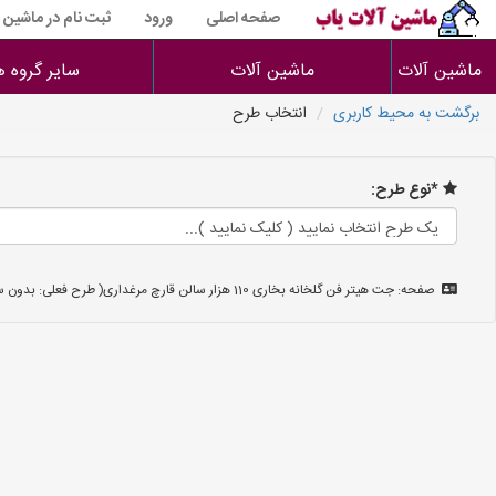
صفحه اصلی
ورود
ثبت نام در ماشین 
ماشین آلات
ماشین آلات
سایر گروه ه
برگشت به محیط کاربری
انتخاب طرح
*نوع طرح:
صفحه: جت هیتر فن گلخانه بخاری 110 هزار سالن قارچ مرغداری( طرح فعلی: بدون ستاره )