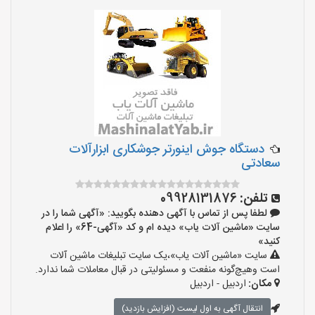
دستگاه جوش اینورتر جوشکاری ابزارآلات
سعادتی
تلفن:
09928131876
لطفا پس از تماس با آگهی دهنده بگویید: «آگهی شما را در
سایت «ماشین آلات یاب» دیده ام و کد «آگهی-64» را اعلام
کنید»
سایت «ماشین آلات یاب»،یک سایت تبلیغات ماشین آلات
است وهیچ‌گونه منفعت و مسئولیتی در قبال معاملات شما ندارد.
مکان:
اردبیل - اردبیل
انتقال آگهی به اول لیست (افزایش بازدید)