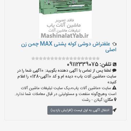
علفتراش دوشی کوله پشتی MAX چمن زن
اصلی
تلفن:
09112339075
لطفا پس از تماس با آگهی دهنده بگویید: «آگهی شما را در
سایت «ماشین آلات یاب» دیده ام و کد «آگهی-128» را اعلام
کنید»
سایت «ماشین آلات یاب»،یک سایت تبلیغات ماشین آلات
است وهیچ‌گونه منفعت و مسئولیتی در قبال معاملات شما ندارد.
مکان:
گیلان - رشت
انتقال آگهی به اول لیست (افزایش بازدید)