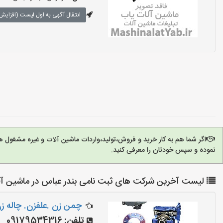
انتقال آگهی به اول لیست (افزایش 
اگر شما هم به کار خرید و فروش،تولید،واردات ماشین آلات و غیره مشغول 
نموده و سپس خودتان را معرفی کنید.
لیست آخرین شرکت های ثبت نامی بندر عباس در ماشین آل
چمن زن .علفزن. چاله ز
تلفن:
09179534316