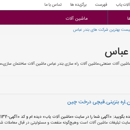
آلات یاب
فهرست
برگزیده ها
تماس با ما
ا
ماشین آلات
یست بهترین شرکت های بندر عباس
 عباس
اشین آلات صنعتی،ماشین آلات راه سازی بندر عباس ماشین آلات ساختمان سازی،ما
ن.اره بنزینی.قیچی درخت چین
یید: «آگهی شما را در سایت «ماشین آلات یاب» دیده ام و کد «آگهی-132» را اعلام کنید»
ت تبلیغات ماشین آلات است وهیچ‌گونه منفعت و مسئولیتی در قبال معاملات شما