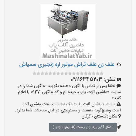
علف زن علف تراش موتور اره زنجیری سمپاش
تلفن:
09116445203
لطفا پس از تماس با آگهی دهنده بگویید: «آگهی شما را در
سایت «ماشین آلات یاب» دیده ام و کد «آگهی-127» را اعلام
کنید»
سایت «ماشین آلات یاب»،یک سایت تبلیغات ماشین آلات
است وهیچ‌گونه منفعت و مسئولیتی در قبال معاملات شما ندارد.
مکان:
گلستان - گرگان
انتقال آگهی به اول لیست (افزایش بازدید)