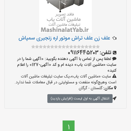
علف زن علف تراش موتور اره زنجیری سمپاش
تلفن:
09116445203
لطفا پس از تماس با آگهی دهنده بگویید: «آگهی شما را در
سایت «ماشین آلات یاب» دیده ام و کد «آگهی-127» را اعلام
کنید»
سایت «ماشین آلات یاب»،یک سایت تبلیغات ماشین آلات
است وهیچ‌گونه منفعت و مسئولیتی در قبال معاملات شما ندارد.
مکان:
گلستان - گرگان
انتقال آگهی به اول لیست (افزایش بازدید)
1