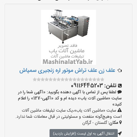
علف زن علف تراش موتور اره زنجیری سمپاش
تلفن:
09116445203
لطفا پس از تماس با آگهی دهنده بگویید: «آگهی شما را در
سایت «ماشین آلات یاب» دیده ام و کد «آگهی-127» را اعلام
کنید»
سایت «ماشین آلات یاب»،یک سایت تبلیغات ماشین آلات
است وهیچ‌گونه منفعت و مسئولیتی در قبال معاملات شما ندارد.
مکان:
گلستان - گرگان
انتقال آگهی به اول لیست (افزایش بازدید)