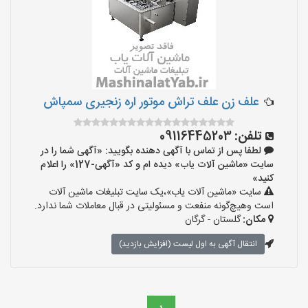
علف زن علف تراش موتور اره زنجیری سمپاش
تلفن:
09116445203
لطفا پس از تماس با آگهی دهنده بگویید: «آگهی شما را در
سایت «ماشین آلات یاب» دیده ام و کد «آگهی-127» را اعلام
کنید»
سایت «ماشین آلات یاب»،یک سایت تبلیغات ماشین آلات
است وهیچ‌گونه منفعت و مسئولیتی در قبال معاملات شما ندارد.
مکان:
گلستان - گرگان
انتقال آگهی به اول لیست (افزایش بازدید)