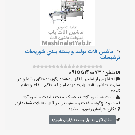
ماشین آلات توليد و بسته بندي شوريجات
ترشيجات
تلفن:
09155140073
لطفا پس از تماس با آگهی دهنده بگویید: «آگهی شما را در
سایت «ماشین آلات یاب» دیده ام و کد «آگهی-16» را اعلام
کنید»
سایت «ماشین آلات یاب»،یک سایت تبلیغات ماشین آلات
است وهیچ‌گونه منفعت و مسئولیتی در قبال معاملات شما ندارد.
مکان:
خراسان رضوی - مشهد
انتقال آگهی به اول لیست (افزایش بازدید)