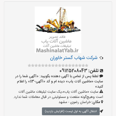
شرکت شهاب گستر خاوران
تلفن:
09125208043
لطفا پس از تماس با آگهی دهنده بگویید: «آگهی شما را در
سایت «ماشین آلات یاب» دیده ام و کد «آگهی-13» را اعلام
کنید»
سایت «ماشین آلات یاب»،یک سایت تبلیغات ماشین آلات
است وهیچ‌گونه منفعت و مسئولیتی در قبال معاملات شما ندارد.
مکان:
خراسان رضوی - مشهد
انتقال آگهی به اول لیست (افزایش بازدید)