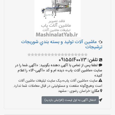
ماشین آلات توليد و بسته بندي شوريجات
ترشيجات
تلفن:
09155140073
لطفا پس از تماس با آگهی دهنده بگویید: «آگهی شما را در
سایت «ماشین آلات یاب» دیده ام و کد «آگهی-16» را اعلام
کنید»
سایت «ماشین آلات یاب»،یک سایت تبلیغات ماشین آلات
است وهیچ‌گونه منفعت و مسئولیتی در قبال معاملات شما ندارد.
مکان:
خراسان رضوی - مشهد
انتقال آگهی به اول لیست (افزایش بازدید)