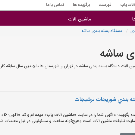
آلات یاب
فهرست
برگزیده ها
تماس با ما
ا
ماشین آلات
دی
دستگاه بسته بندی ساشه
دی ساشه
آلات دستگاه بسته بندی ساشه در تهران و شهرستان ها با چندین سال سابقه کار
سته بندي شوريجات ترشيجات
یید: «آگهی شما را در سایت «ماشین آلات یاب» دیده ام و کد «آگهی-16» را اعلام کنید»
ت تبلیغات ماشین آلات است وهیچ‌گونه منفعت و مسئولیتی در قبال معاملات شما