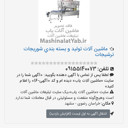
ماشین آلات توليد و بسته بندي شوريجات
ترشيجات
تلفن:
09155140073
لطفا پس از تماس با آگهی دهنده بگویید: «آگهی شما را در
سایت «ماشین آلات یاب» دیده ام و کد «آگهی-16» را اعلام
کنید»
سایت «ماشین آلات یاب»،یک سایت تبلیغات ماشین آلات
است وهیچ‌گونه منفعت و مسئولیتی در قبال معاملات شما ندارد.
مکان:
خراسان رضوی - مشهد
انتقال آگهی به اول لیست (افزایش بازدید)