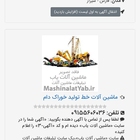
مکان:
فارس - شیراز
انتقال آگهی به اول لیست (افزایش بازدید)
ماشین آلات خط تولید خوراک دام
تلفن:
09155606036
لطفا پس از تماس با آگهی دهنده بگویید: «آگهی شما را در
سایت «ماشین آلات یاب» دیده ام و کد «آگهی-3» را اعلام
کنید»
سایت «ماشین آلات یاب»،یک سایت تبلیغات ماشین آلات