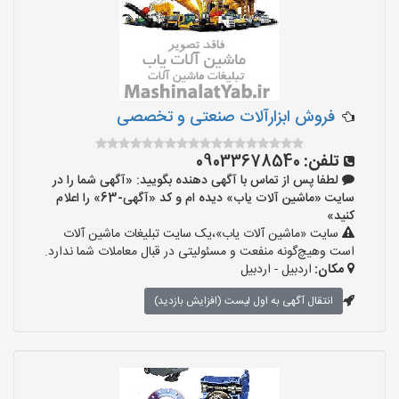
فروش ابزارآلات صنعتی و تخصصی
تلفن:
09033678540
لطفا پس از تماس با آگهی دهنده بگویید: «آگهی شما را در
سایت «ماشین آلات یاب» دیده ام و کد «آگهی-63» را اعلام
کنید»
سایت «ماشین آلات یاب»،یک سایت تبلیغات ماشین آلات
است وهیچ‌گونه منفعت و مسئولیتی در قبال معاملات شما ندارد.
مکان:
اردبیل - اردبیل
انتقال آگهی به اول لیست (افزایش بازدید)