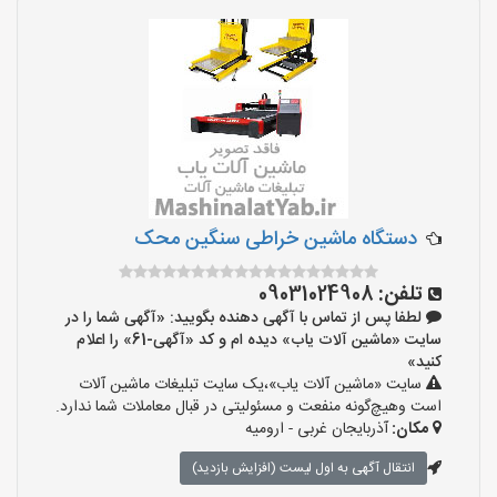
دستگاه ماشین خراطی سنگین محک
تلفن:
09031024908
لطفا پس از تماس با آگهی دهنده بگویید: «آگهی شما را در
سایت «ماشین آلات یاب» دیده ام و کد «آگهی-61» را اعلام
کنید»
سایت «ماشین آلات یاب»،یک سایت تبلیغات ماشین آلات
است وهیچ‌گونه منفعت و مسئولیتی در قبال معاملات شما ندارد.
مکان:
آذربایجان غربی - ارومیه
انتقال آگهی به اول لیست (افزایش بازدید)