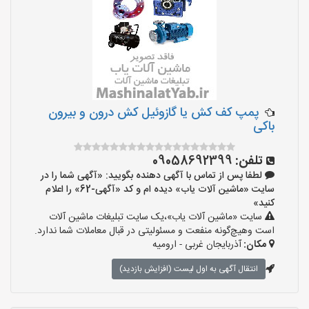
پمپ کف کش یا گازوئیل کش درون و بیرون
باکی
تلفن:
09058692399
لطفا پس از تماس با آگهی دهنده بگویید: «آگهی شما را در
سایت «ماشین آلات یاب» دیده ام و کد «آگهی-62» را اعلام
کنید»
سایت «ماشین آلات یاب»،یک سایت تبلیغات ماشین آلات
است وهیچ‌گونه منفعت و مسئولیتی در قبال معاملات شما ندارد.
مکان:
آذربایجان غربی - ارومیه
انتقال آگهی به اول لیست (افزایش بازدید)