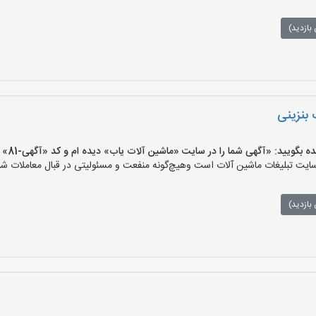
بازدید)
یید: «آگهی شما را در سایت «ماشین آلات یاب» دیده ام و کد «آگهی-81» را اعلام کنید»
ت تبلیغات ماشین آلات است وهیچ‌گونه منفعت و مسئولیتی در قبال معاملات شما
بازدید)