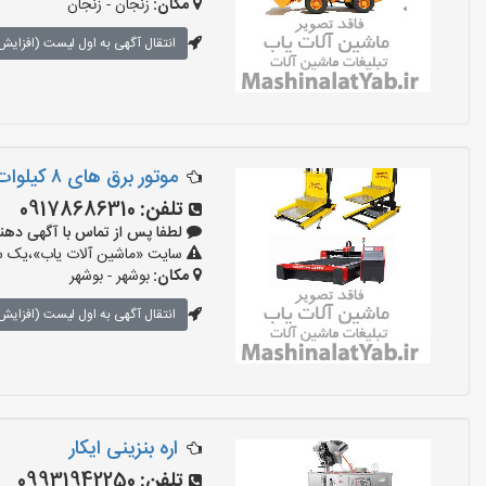
مکان:
زنجان - زنجان
انتقال آگهی به اول لیست (افزایش 
موتور برق های ٨ کیلوات بنزینی
تلفن:
09178686310
لطفا پس از تماس با آگهی دهنده بگو
سایت «ماشین آلات یاب»،یک سای
مکان:
بوشهر - بوشهر
انتقال آگهی به اول لیست (افزایش 
اره بنزینی ایکار
تلفن:
09931942250