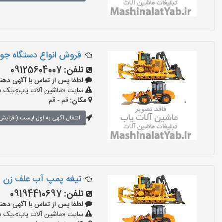
فروش انواع دستگاه جوش
تلفن:
09125604007
لطفا پس از تماس با آگهی دهنده بگو
سایت «ماشین آلات یاب»،یک سای
مکان:
قم - قم
انتقال آگهی به اول لیست (افزایش 
تیغه پمپ آب علف زن ا
تلفن:
09194410697
لطفا پس از تماس با آگهی دهنده بگو
سایت «ماشین آلات یاب»،یک سای