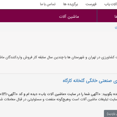
آلات یاب
فهرست
برگزیده ها
تماس با ما
ا
ماشین آلات
ی
شاورزی در تهران و شهرستان ها با چندین سال سابقه کار فروش واردکنندگان ماش
 صنعتی خانگی گلخانه کارگاه
یید: «آگهی شما را در سایت «ماشین آلات یاب» دیده ام و کد «آگهی-121» را اعلام کنید»
ت تبلیغات ماشین آلات است وهیچ‌گونه منفعت و مسئولیتی در قبال معاملات شما
بازدید)