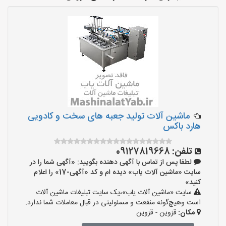
ماشین آلات تولید جعبه های سخت و کادویی
هارد باکس
تلفن:
09127819668
لطفا پس از تماس با آگهی دهنده بگویید: «آگهی شما را در
سایت «ماشین آلات یاب» دیده ام و کد «آگهی-17» را اعلام
کنید»
سایت «ماشین آلات یاب»،یک سایت تبلیغات ماشین آلات
است وهیچ‌گونه منفعت و مسئولیتی در قبال معاملات شما ندارد.
مکان:
قزوین - قزوین