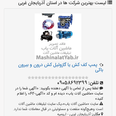
لیست بهترین شرکت ها در استان آذربایجان غربی
پمپ کف کش یا گازوئیل کش درون و بیرون
باکی
تلفن:
09058692399
لطفا پس از تماس با آگهی دهنده بگویید: «آگهی شما را در
سایت «ماشین آلات یاب» دیده ام و کد «آگهی-62» را اعلام
کنید»
سایت «ماشین آلات یاب»،یک سایت تبلیغات ماشین آلات
است وهیچ‌گونه منفعت و مسئولیتی در قبال معاملات شما ندارد.
مکان:
آذربایجان غربی - ارومیه