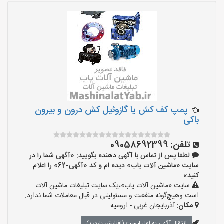
پمپ کف کش یا گازوئیل کش درون و بیرون
باکی
تلفن:
09058692399
لطفا پس از تماس با آگهی دهنده بگویید: «آگهی شما را در
سایت «ماشین آلات یاب» دیده ام و کد «آگهی-62» را اعلام
کنید»
سایت «ماشین آلات یاب»،یک سایت تبلیغات ماشین آلات
است وهیچ‌گونه منفعت و مسئولیتی در قبال معاملات شما ندارد.
مکان:
آذربایجان غربی - ارومیه
انتقال آگهی به اول لیست (افزایش بازدید)