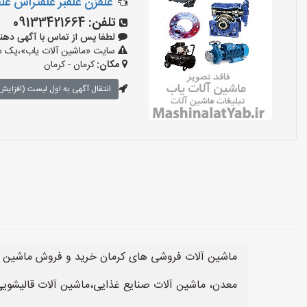
علفزن علفبر علفتراش ع
تلفن:
09133421664
لطفا پس از تماس با آگهی دهنده بگو
سایت «ماشین آلات یاب»،یک سای
مکان:
کرمان - کرمان
انتقال آگهی به اول لیست (افزایش 
ماشین آلات فروشی های کرمان خرید و فروش ماشین آل
معدن، ماشین آلات صنایع غذایی،ماشین آلات قالیشویی