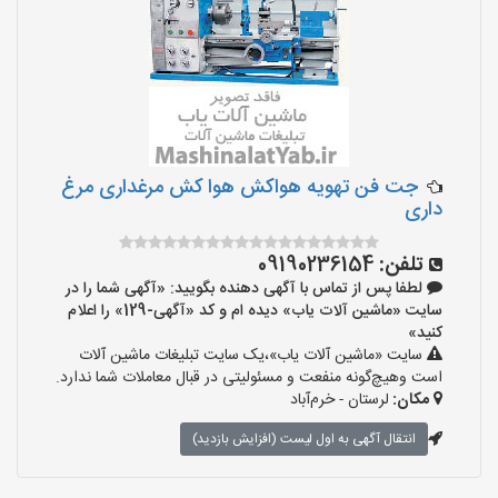
جت فن تهویه هواکش هوا کش مرغداری مرغ
داری
تلفن:
09190236154
لطفا پس از تماس با آگهی دهنده بگویید: «آگهی شما را در
سایت «ماشین آلات یاب» دیده ام و کد «آگهی-129» را اعلام
کنید»
سایت «ماشین آلات یاب»،یک سایت تبلیغات ماشین آلات
است وهیچ‌گونه منفعت و مسئولیتی در قبال معاملات شما ندارد.
مکان:
لرستان - خرم‌آباد
انتقال آگهی به اول لیست (افزایش بازدید)