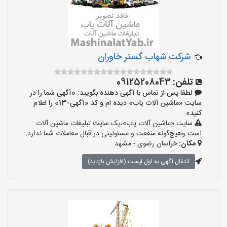
شرکت شهاب گستر خاوران
تلفن:
09125208043
لطفا پس از تماس با آگهی دهنده بگویید: «آگهی شما را در
سایت «ماشین آلات یاب» دیده ام و کد «آگهی-13» را اعلام
کنید»
سایت «ماشین آلات یاب»،یک سایت تبلیغات ماشین آلات
است وهیچ‌گونه منفعت و مسئولیتی در قبال معاملات شما ندارد.
مکان:
خراسان رضوی - مشهد
انتقال آگهی به اول لیست (افزایش بازدید)