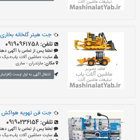
جت هیتر گلخانه بخاری eig shop گازی گازوییلی برق
تلفن:
09190961758
لطفا پس از تماس با آگهی دهنده بگو
سایت «ماشین آلات یاب»،یک سای
مکان:
مازندران - ساری
انتقال آگهی به اول لیست (افزایش 
جت فن تهویه هواکش ه
تلفن:
09190236154
لطفا پس از تماس با آگهی دهنده بگو
سایت «ماشین آلات یاب»،یک سای