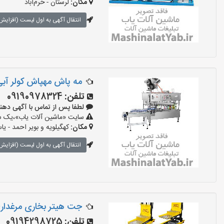
مکان:
لرستان - خرم‌آباد
انتقال آگهی به اول لیست (افزایش 
مه پاش مهپاش کولر آب
تلفن:
09190978324
لطفا پس از تماس با آگهی دهنده بگو
سایت «ماشین آلات یاب»،یک سای
مکان:
کهگیلویه و بویر احمد - یا
انتقال آگهی به اول لیست (افزایش 
جت هیتر بخاری مرغداری
تلفن:
09194298725