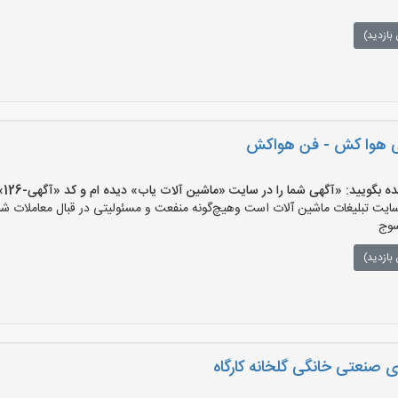
بازدید)
ی هوا کش - فن هواکش
یید: «آگهی شما را در سایت «ماشین آلات یاب» دیده ام و کد «آگهی-126» را اعلام کنید»
ت تبلیغات ماشین آلات است وهیچ‌گونه منفعت و مسئولیتی در قبال معاملات شما
سوج
بازدید)
 صنعتی خانگی گلخانه کارگاه