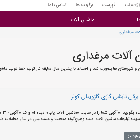
آلات یاب
فهرست
برگزیده ها
تماس با ما
ا
ماشین آلات
ات مرغداری
 آلات مرغداری
و شهرستان ها بصورت نقد و اقساط با چندین سال سابقه کار تولید خط تولید ماشی
رقی تابشی گازی گازوییلی کولر
یید: «آگهی شما را در سایت «ماشین آلات یاب» دیده ام و کد «آگهی-131» را اعلام کنید»
ت تبلیغات ماشین آلات است وهیچ‌گونه منفعت و مسئولیتی در قبال معاملات شما
بازدید)