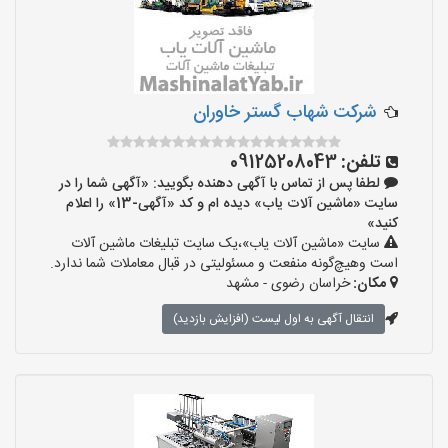
شرکت شهاب گستر خاوران
تلفن:
09125208043
لطفا پس از تماس با آگهی دهنده بگویید: «آگهی شما را در
سایت «ماشین آلات یاب» دیده ام و کد «آگهی-13» را اعلام
کنید»
سایت «ماشین آلات یاب»،یک سایت تبلیغات ماشین آلات
است وهیچ‌گونه منفعت و مسئولیتی در قبال معاملات شما ندارد.
مکان:
خراسان رضوی - مشهد
انتقال آگهی به اول لیست (افزایش بازدید)