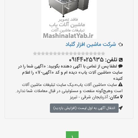
شرکت ماشین افزار گلباد
تلفن:
09144025935
لطفا پس از تماس با آگهی دهنده بگویید: «آگهی شما را در
سایت «ماشین آلات یاب» دیده ام و کد «آگهی-7» را اعلام
کنید»
سایت «ماشین آلات یاب»،یک سایت تبلیغات ماشین آلات
است وهیچ‌گونه منفعت و مسئولیتی در قبال معاملات شما ندارد.
مکان:
آذربایجان شرقی - تبریز
انتقال آگهی به اول لیست (افزایش بازدید)