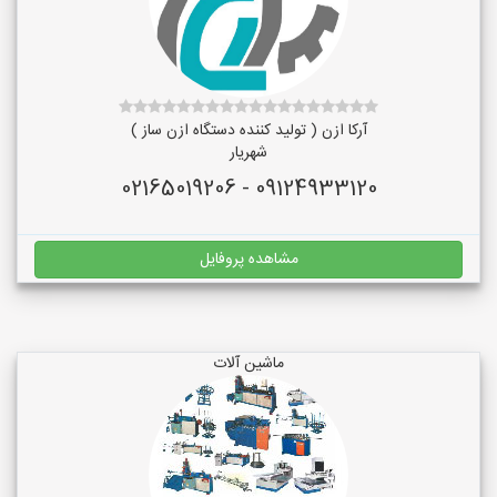
آرکا ازن ( تولید کننده دستگاه ازن ساز )
شهریار
09124933120 - 02165019206
مشاهده پروفایل
ماشین آلات