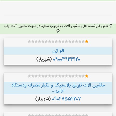
تلفن فروشنده های ماشین آلات به ترتیب ستاره در سایت ماشین آلات یاب
الو ازن
09004933120
(شهریار)
ماشین الات تزریق پلاستیک و یکبار مصرف ودستگاه
تولی...
09027552207
(شهریار)