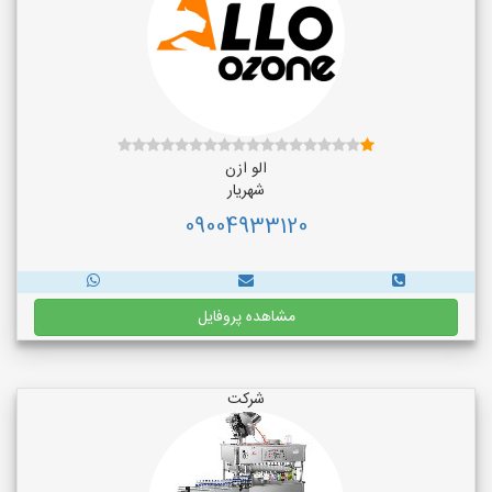
الو ازن
شهریار
09004933120
مشاهده پروفایل
شرکت