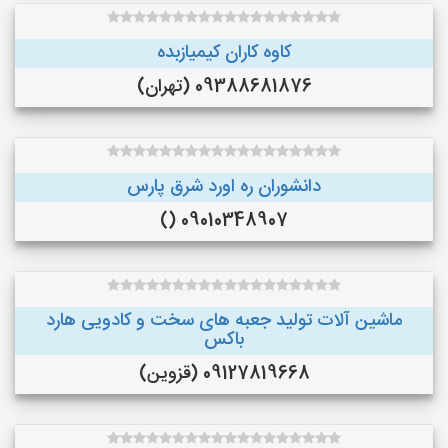
کاوه کاران کیمیازبده
09388681876 (تهران)
دانشوران ره اورد شرق پارس
09010348907 ()
ماشین آلات تولید جعبه های سخت و کادویی هارد
باکس
09127819668 (قزوین)