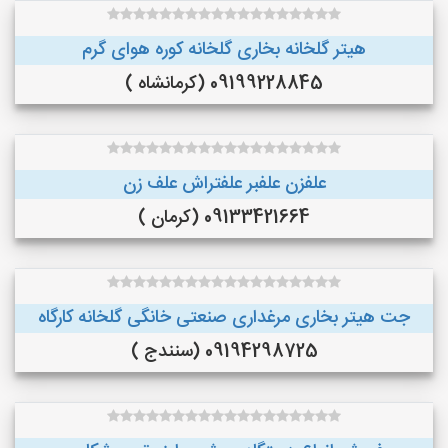
هیتر گلخانه بخاری گلخانه کوره هوای گرم
09199228845 (کرمانشاه )
علفزن علفبر علفتراش علف زن
09133421664 (کرمان )
جت هیتر بخاری مرغداری صنعتی خانگی گلخانه کارگاه
09194298725 (سنندج )