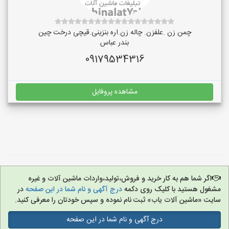
چمن زن .علفزن. چاله زن.اره بنزینی.قیچی درخت چین
بندر عباس
09179534316
مشاهده پروفایل
اگر شما هم به کار خرید و فروش،تولید،واردات ماشین آلات و غیره
مشغول هستید با کلیک روی دکمه
درج آگهی و نام شما در این صفحه
در
سایت «ماشین آلات یاب» ثبت نام نموده و سپس خودتان را معرفی کنید.
درج آگهی و نام شما در این صفحه