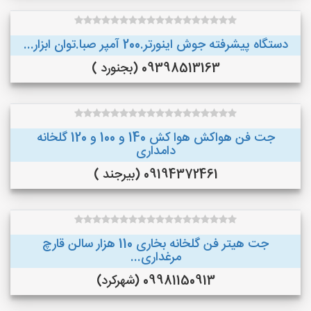
دستگاه پیشرفته جوش اینورتر.200 آمپر صبا.توان ابزار...
09398513163 (بجنورد )
جت فن هواکش هوا کش 140 و 100 و 120 گلخانه
دامداری
09194372461 (بیرجند )
جت هیتر فن گلخانه بخاری 110 هزار سالن قارچ
مرغداری...
09981150913 (شهرکرد)