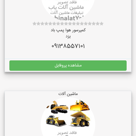
کمپرسور هوا پمپ باد
یزد
09138557101
مشاهده پروفایل
ماشین آلات