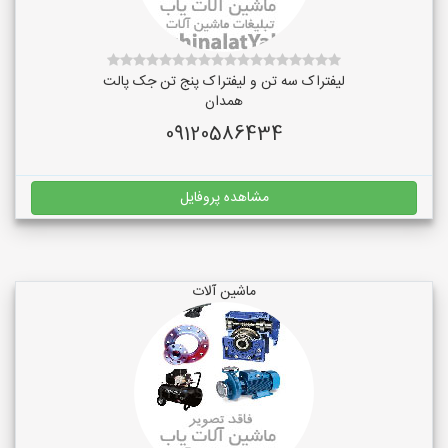
لیفتراک سه تن و لیفتراک پنج تن جک پالت
همدان
09120586434
مشاهده پروفایل
ماشین آلات