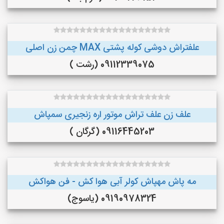
علفتراش دوشی کوله پشتی MAX چمن زن اصلی
09112339075 (رشت )
علف زن علف تراش موتور اره زنجیری سمپاش
09116445203 (گرگان )
مه پاش مهپاش کولر آبی هوا کش - فن هواکش
09190978324 (یاسوج)