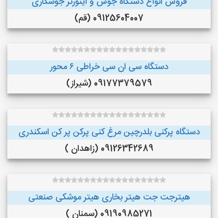
فروش انواع دستگاه جوش و اینورتر جوشکاری
09125604007 (قم)
دستگاه سی ان سی خراطی ۶ محور
09177379579 (شیراز)
دستگاه پرکنی بلدرچین مرغ کنی پرکن پر کن اسکندری
09126342689 (زاهدان )
هیترجت جت هیتر بخاری هیتر موشکی صنعتی
09190985271 (سمنان )