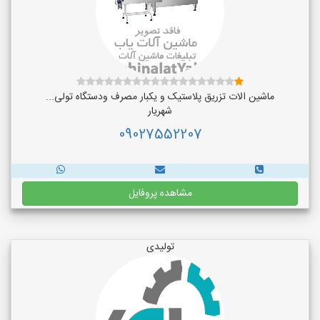
ماشین الات تزریق پلاستیک و یکبار مصرف ودستگاه تولی...
شهریار
09027552207
مشاهده پروفایل
تولیدی