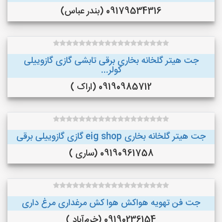
09179534316 (بندر عباس)
جت هیتر گلخانه بخاری برقی تابشی گازی گازوییلی
کولر...
09190985712 (اراک )
جت هیتر گلخانه بخاری eig shop گازی گازوییلی برقی
09190961758 (ساری )
جت فن تهویه هواکش هوا کش مرغداری مرغ داری
09190236154 (خرم‌آباد )