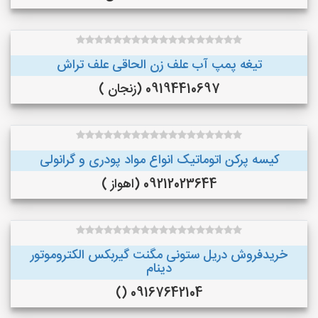
تیغه پمپ آب علف زن الحاقی علف تراش
09194410697 (زنجان )
کیسه پرکن اتوماتیک انواع مواد پودری و گرانولی
09212023644 (اهواز )
خریدفروش دریل ستونی مگنت گیربکس الکتروموتور
دینام
09167642104 ()