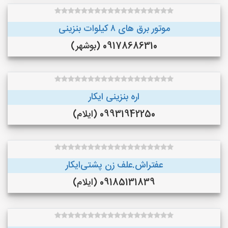
موتور برق های ٨ کیلوات بنزینی
09178686310 (بوشهر)
اره بنزینی ایکار
09931942250 (ایلام)
عفتراش.علف زن پشتی‌ایکار
09185131839 (ایلام)