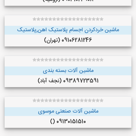
ماشین خردکردن اجسام پلاستیک اهن,پلاستیک
09106281246 (تهران)
ماشین آلات بسته بندی
09389723591 (نجف‌ آباد)
ماشین آلات صنعتی موسوی
09130151510 ()