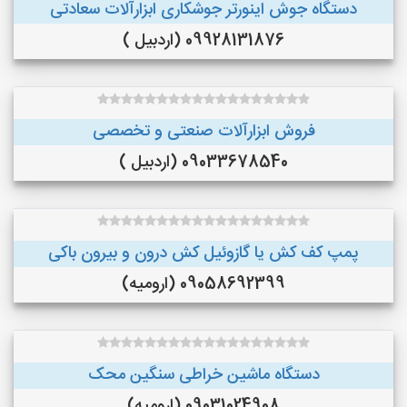
دستگاه جوش اینورتر جوشکاری ابزارآلات سعادتی
09928131876 (اردبیل )
فروش ابزارآلات صنعتی و تخصصی
09033678540 (اردبیل )
پمپ کف کش یا گازوئیل کش درون و بیرون باکی
09058692399 (ارومیه)
دستگاه ماشین خراطی سنگین محک
09031024908 (ارومیه)