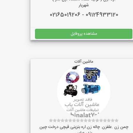
شهریار
09124933120 - 02165019206
مشاهده پروفایل
ماشین آلات
چمن زن .علفزن. چاله زن.اره بنزینی.قیچی درخت چین