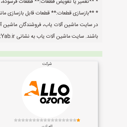
* **تعمیر یا تعویض قطعات:** قطعات فرسوده، ش
* **بازسازی قطعات:** قطعات قابل بازسازی مان
در سایت ماشین آلات یاب، فروشندگان ماشین آلات
باشند. سایت ماشین آلات یاب به نشانی https://www.MashinalatYab.ir یک سایت عالی جهت ثبت آگهی و تبلیغات ماشین آلات می باشد.
شرکت
الو ازن