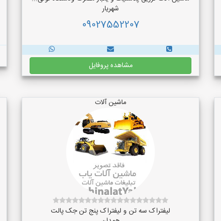
شهریار
09027552207
مشاهده پروفایل
ماشین آلات
لیفتراک سه تن و لیفتراک پنج تن جک پالت