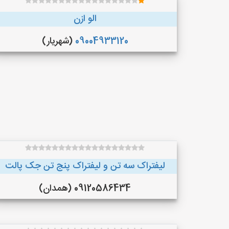
الو ازن
09004933120
(شهریار)
لیفتراک سه تن و لیفتراک پنج تن جک پالت
09120586434 (همدان)