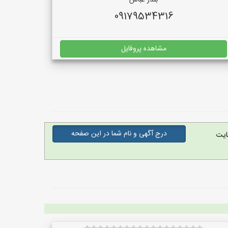
بندر عباس
09179534316
مشاهده پروفایل
درج آگهی و نام شما در این صفحه
ایت