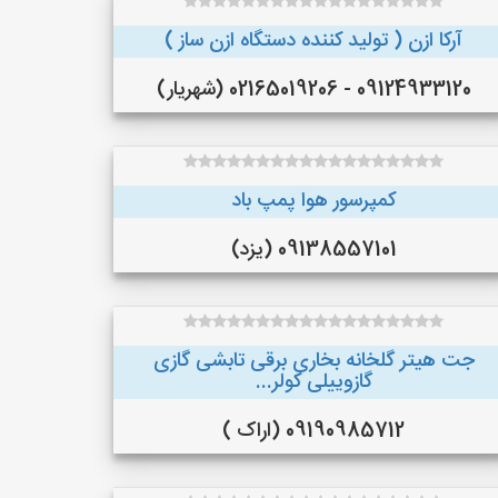
آرکا ازن ( تولید کننده دستگاه ازن ساز )
09124933120 - 02165019206 (شهریار)
کمپرسور هوا پمپ باد
09138557101 (یزد)
جت هیتر گلخانه بخاری برقی تابشی گازی
گازوییلی کولر...
09190985712 (اراک )