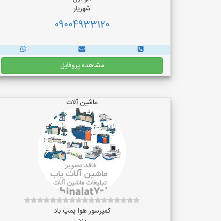
شهریار
09004933120
مشاهده پروفایل
ماشین آلات
کمپرسور هوا پمپ باد