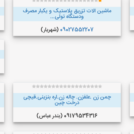
ماشین الات تزریق پلاستیک و یکبار مصرف
ودستگاه تولی...
09027552207
(شهریار)
چمن زن .علفزن. چاله زن.اره بنزینی.قیچی
درخت چین
09179534316 (بندر عباس)