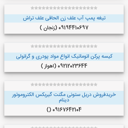
تیغه پمپ آب علف زن الحاقی علف تراش
09194410697 (زنجان )
کیسه پرکن اتوماتیک انواع مواد پودری و گرانولی
09212023644 (اهواز )
خریدفروش دریل ستونی مگنت گیربکس الکتروموتور
دینام
09167642104 ()