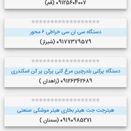
09125604007 (قم)
دستگاه سی ان سی خراطی ۶ محور
09177379579 (شیراز)
دستگاه پرکنی بلدرچین مرغ کنی پرکن پر کن اسکندری
09126342689 (زاهدان )
هیترجت جت هیتر بخاری هیتر موشکی صنعتی
09190985271 (سمنان )