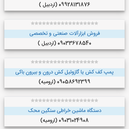
09928131876 (اردبیل )
فروش ابزارآلات صنعتی و تخصصی
09033678540 (اردبیل )
پمپ کف کش یا گازوئیل کش درون و بیرون باکی
09058692399 (ارومیه)
دستگاه ماشین خراطی سنگین محک
09031024908 (ارومیه)