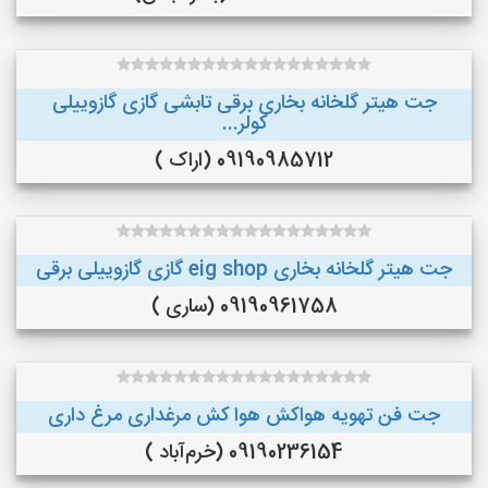
جت هیتر گلخانه بخاری برقی تابشی گازی گازوییلی
کولر...
09190985712 (اراک )
جت هیتر گلخانه بخاری eig shop گازی گازوییلی برقی
09190961758 (ساری )
جت فن تهویه هواکش هوا کش مرغداری مرغ داری
09190236154 (خرم‌آباد )