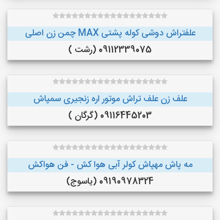
علفتراش دوشی کوله پشتی MAX چمن زن اصلی
09112339075 (رشت )
علف زن علف تراش موتور اره زنجیری سمپاش
09116445203 (گرگان )
مه پاش مهپاش کولر آبی هوا کش - فن هواکش
09190978324 (یاسوج)