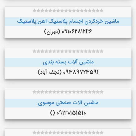
ماشین خردکردن اجسام پلاستیک اهن,پلاستیک
09106281246 (تهران)
ماشین آلات بسته بندی
09389723591 (نجف‌ آباد)
ماشین آلات صنعتی موسوی
09130151510 ()