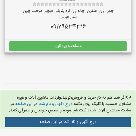
چمن زن .علفزن. چاله زن.اره بنزینی.قیچی درخت چین
بندر عباس
09179534316
مشاهده پروفایل
اگر شما هم به کار خرید و فروش،تولید،واردات ماشین آلات و غیره
مشغول هستید با کلیک روی دکمه
درج آگهی و نام شما در این صفحه
در
سایت «ماشین آلات یاب» ثبت نام نموده و سپس خودتان را معرفی کنید.
درج آگهی و نام شما در این صفحه