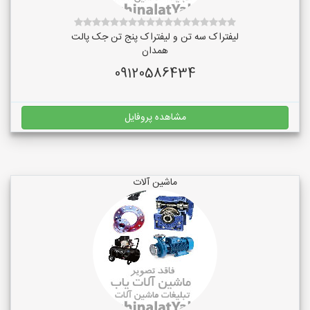
لیفتراک سه تن و لیفتراک پنج تن جک پالت
همدان
09120586434
مشاهده پروفایل
ماشین آلات