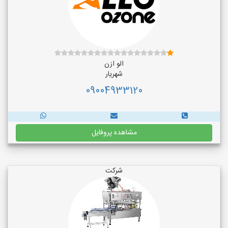
الو ازن
شهریار
09004933120
مشاهده پروفایل
شرکت