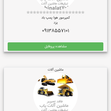
کمپرسور هوا پمپ باد
یزد
09138557101
مشاهده پروفایل
ماشین آلات