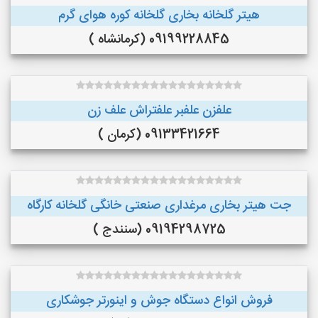
هیتر گلخانه بخاری گلخانه کوره هوای گرم
09199228845 (کرمانشاه )
علفزن علفبر علفتراش علف زن
09133421664 (کرمان )
جت هیتر بخاری مرغداری صنعتی خانگی گلخانه کارگاه
09194298725 (سنندج )
فروش انواع دستگاه جوش و اینورتر جوشکاری