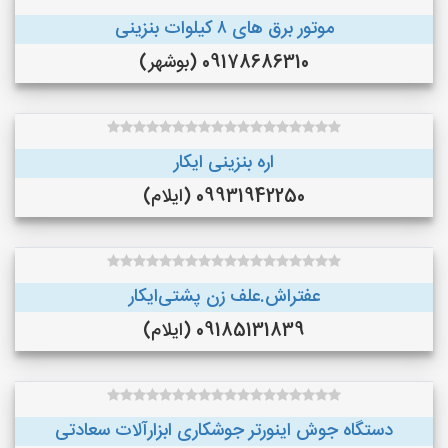
موتور برق های ٨ کیلوات بنزینی
09178686310 (بوشهر)
اره بنزینی ایکار
09931942250 (ایلام)
عفتراش.علف زن پشتی‌ایکار
09185131839 (ایلام)
دستگاه جوش اینورتر جوشکاری ابزارآلات سعادتی