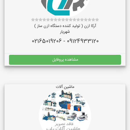
آرکا ازن ( تولید کننده دستگاه ازن ساز )
شهریار
09124933120 - 02165019206
مشاهده پروفایل
ماشین آلات