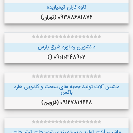
کاوه کاران کیمیازبده
09388681876 (تهران)
دانشوران ره اورد شرق پارس
09010348907 ()
ماشین آلات تولید جعبه های سخت و کادویی هارد
باکس
09127819668 (قزوین)
ماشین آلات توليد و بسته بندي شوريجات ترشيجات