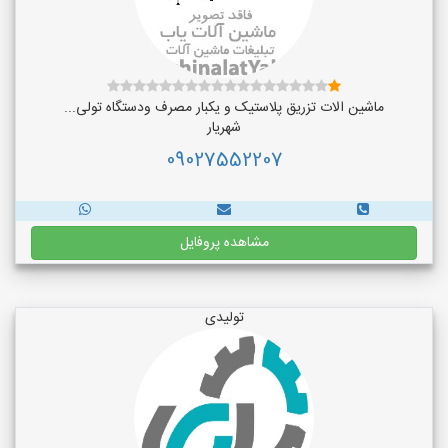
ماشین الات تزریق پلاستیک و یکبار مصرف ودستگاه تولی...
شهریار
09027552207
مشاهده پروفایل
تولیدی