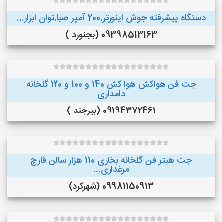
دستگاه پیشرفته جوش اینورتر.200 آمپر صبا.توان ابزار...
09398513163 (بجنورد )
جت فن هواکش هوا کش 140 و 100 و 120 گلخانه
دامداری
09194372461 (بیرجند )
جت هیتر فن گلخانه بخاری 110 هزار سالن قارچ
مرغداری...
09981150913 (شهرکرد)