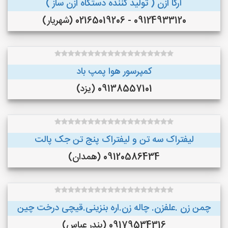
آرکا ازن ( تولید کننده دستگاه ازن ساز )
09124933120 - 02165019206 (شهریار)
کمپرسور هوا پمپ باد
09138557101 (یزد)
لیفتراک سه تن و لیفتراک پنج تن جک پالت
09120586434 (همدان)
چمن زن .علفزن. چاله زن.اره بنزینی.قیچی درخت چین
09179534316 (بندر عباس)