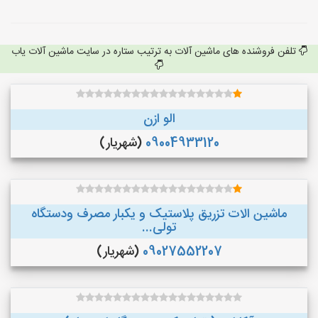
تلفن فروشنده های ماشین آلات به ترتیب ستاره در سایت ماشین آلات یاب
الو ازن
09004933120
(شهریار)
ماشین الات تزریق پلاستیک و یکبار مصرف ودستگاه
تولی...
09027552207
(شهریار)