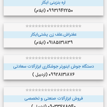
اره بنزینی ایکار
09931942250 (ایلام)
عفتراش.علف زن پشتی‌ایکار
09185131839 (ایلام)
دستگاه جوش اینورتر جوشکاری ابزارآلات سعادتی
09928131876 (اردبیل )
فروش ابزارآلات صنعتی و تخصصی
09033678540 (اردبیل )