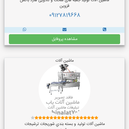
ماشین آلات تولید جعبه های سخت و کادویی هارد باکس
قزوین
09127819668
مشاهده پروفایل
ماشین آلات
ماشین آلات توليد و بسته بندي شوريجات ترشيجات