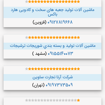
ماشین آلات تولید جعبه های سخت و کادویی هارد
باکس
09127819668
(قزوین)
ماشین آلات توليد و بسته بندي شوريجات ترشيجات
09155140073
(مشهد )
شرکت آرتا تجارت ساوین
09197373509
(تهران)