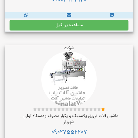
09004933120
مشاهده پروفایل
شرکت
ماشین الات تزریق پلاستیک و یکبار مصرف ودستگاه تولی...
شهریار
09027552207