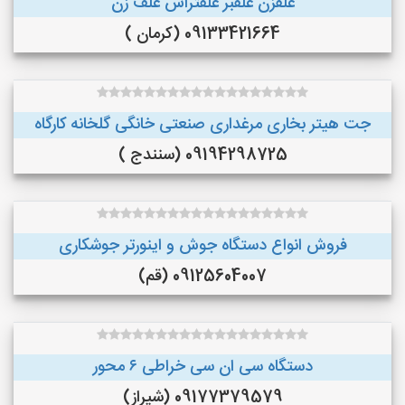
علفزن علفبر علفتراش علف زن
09133421664 (کرمان )
جت هیتر بخاری مرغداری صنعتی خانگی گلخانه کارگاه
09194298725 (سنندج )
فروش انواع دستگاه جوش و اینورتر جوشکاری
09125604007 (قم)
دستگاه سی ان سی خراطی ۶ محور
09177379579 (شیراز)