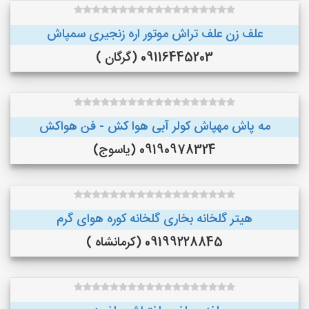
علف زن علف تراش موتور اره زنجیری سمپاش
09116445203 (گرگان )
مه پاش مهپاش کولر آبی هوا کش - فن هواکش
09190978324 (یاسوج)
هیتر گلخانه بخاری گلخانه کوره هوای گرم
09199228845 (کرمانشاه )