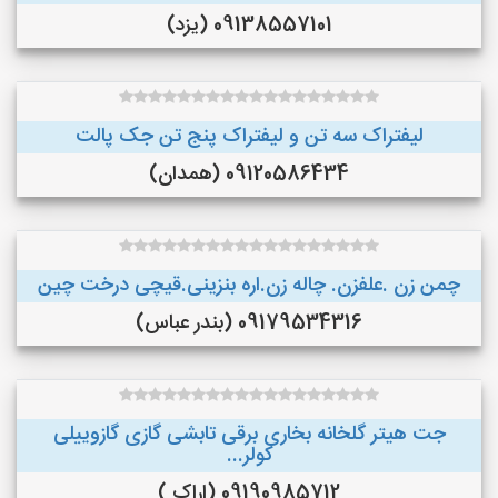
09138557101 (یزد)
لیفتراک سه تن و لیفتراک پنج تن جک پالت
09120586434 (همدان)
چمن زن .علفزن. چاله زن.اره بنزینی.قیچی درخت چین
09179534316 (بندر عباس)
جت هیتر گلخانه بخاری برقی تابشی گازی گازوییلی
کولر...
09190985712 (اراک )