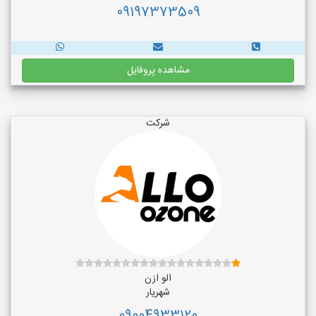
09197373509
مشاهده پروفایل
شرکت
الو ازن
شهریار