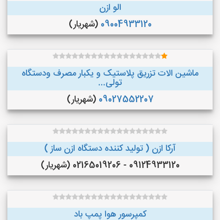
الو ازن
09004933120
(شهریار)
ماشین الات تزریق پلاستیک و یکبار مصرف ودستگاه
تولی...
09027552207
(شهریار)
آرکا ازن ( تولید کننده دستگاه ازن ساز )
09124933120 - 02165019206 (شهریار)
کمپرسور هوا پمپ باد