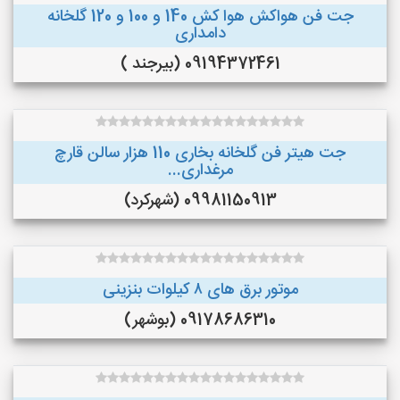
جت فن هواکش هوا کش 140 و 100 و 120 گلخانه
دامداری
09194372461 (بیرجند )
جت هیتر فن گلخانه بخاری 110 هزار سالن قارچ
مرغداری...
09981150913 (شهرکرد)
موتور برق های ٨ کیلوات بنزینی
09178686310 (بوشهر)