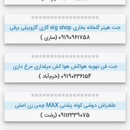
جت هیتر گلخانه بخاری eig shop گازی گازوییلی برقی
09190961758 (ساری )
جت فن تهویه هواکش هوا کش مرغداری مرغ داری
09190236154 (خرم‌آباد )
علفتراش دوشی کوله پشتی MAX چمن زن اصلی
09112339075 (رشت )