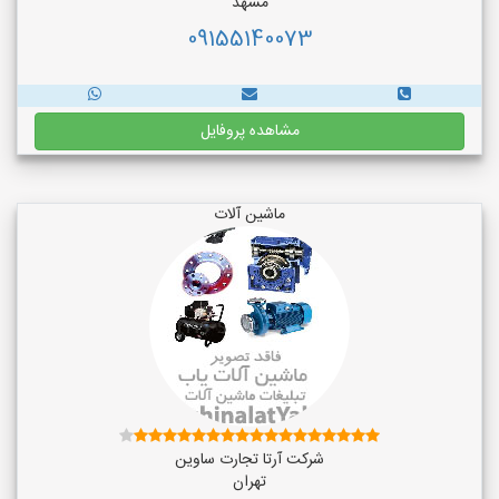
مشهد
09155140073
مشاهده پروفایل
ماشین آلات
شرکت آرتا تجارت ساوین
تهران