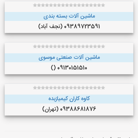
ماشین آلات بسته بندی
09389723591 (نجف‌ آباد)
ماشین آلات صنعتی موسوی
09130151510 ()
کاوه کاران کیمیازبده
09388681876 (تهران)