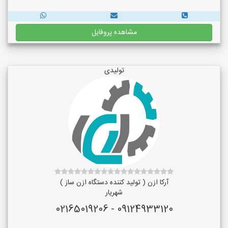
مشاهده پروفایل
تولیدی
آرکا ازن ( تولید کننده دستگاه ازن ساز )
شهریار
09124933120 - 02165019206