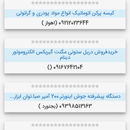
کیسه پرکن اتوماتیک انواع مواد پودری و گرانولی
09212023644 (اهواز )
خریدفروش دریل ستونی مگنت گیربکس الکتروموتور
دینام
09167642104 ()
دستگاه پیشرفته جوش اینورتر.200 آمپر صبا.توان ابزار...
09398513163 (بجنورد )