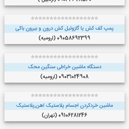
پمپ کف کش یا گازوئیل کش درون و بیرون باکی
09058692399 (ارومیه)
دستگاه ماشین خراطی سنگین محک
09031024908 (ارومیه)
ماشین خردکردن اجسام پلاستیک اهن,پلاستیک
09106281246 (تهران)