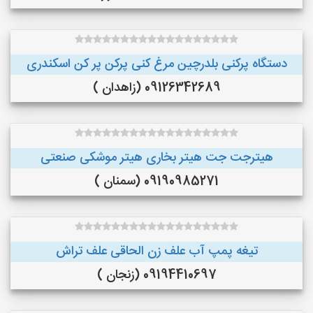
دستگاه پرکنی بلدرچین مرغ کنی پرکن پر کن اسکندری
09126342689 (زاهدان )
هیترجت جت هیتر بخاری هیتر موشکی صنعتی
09190985271 (سمنان )
تیغه پمپ آب علف زن الحاقی علف تراش
09194410697 (زنجان )