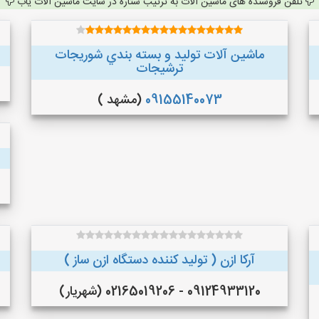
تلفن فروشنده های ماشین آلات به ترتیب ستاره در سایت ماشین آلات یاب
ماشین آلات توليد و بسته بندي شوريجات
ترشيجات
09155140073
(مشهد )
آرکا ازن ( تولید کننده دستگاه ازن ساز )
09124933120 - 02165019206 (شهریار)