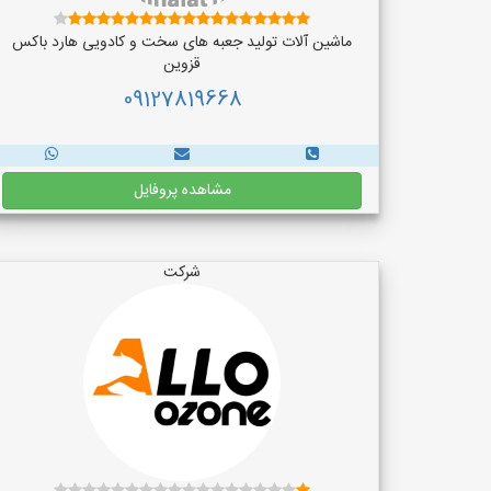
ماشین آلات تولید جعبه های سخت و کادویی هارد باکس
قزوین
09127819668
مشاهده پروفایل
شرکت