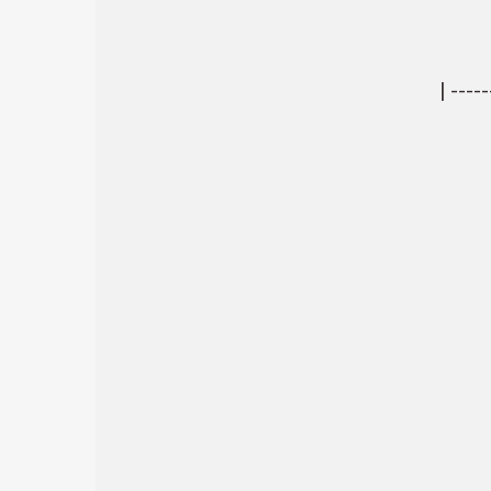
| ----