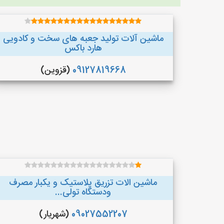
ماشین آلات تولید جعبه های سخت و کادویی
هارد باکس
09127819668
(قزوین)
ماشین الات تزریق پلاستیک و یکبار مصرف
ودستگاه تولی...
09027552207
(شهریار)