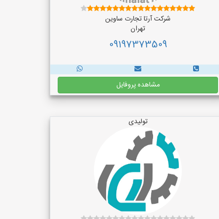
شرکت آرتا تجارت ساوین
تهران
09197373509
مشاهده پروفایل
تولیدی