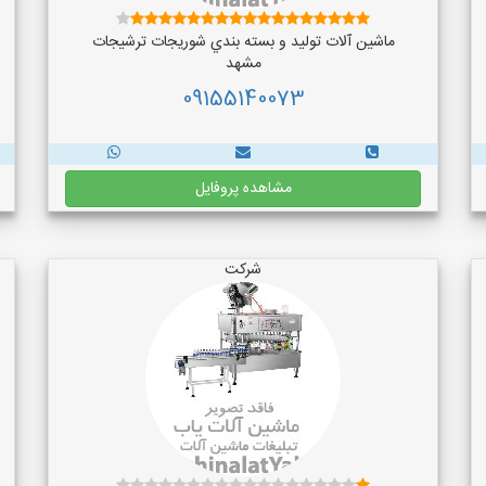
ماشین آلات توليد و بسته بندي شوريجات ترشيجات
مشهد
09155140073
مشاهده پروفایل
شرکت