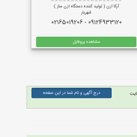
آرکا ازن ( تولید کننده دستگاه ازن ساز )
شهریار
09124933120 - 02165019206
مشاهده پروفایل
درج آگهی و نام شما در این صفحه
ایت