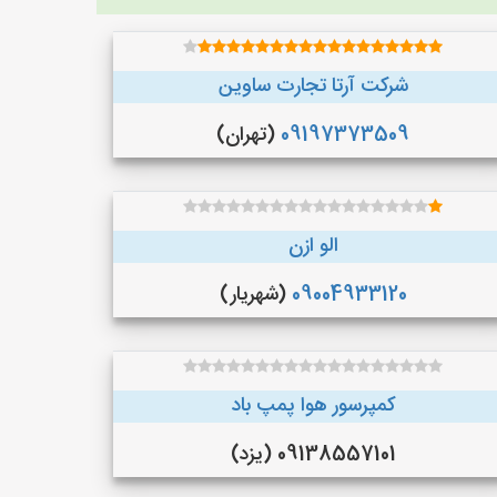
شرکت آرتا تجارت ساوین
09197373509
(تهران)
الو ازن
09004933120
(شهریار)
کمپرسور هوا پمپ باد
09138557101 (یزد)