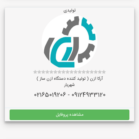
تولیدی
آرکا ازن ( تولید کننده دستگاه ازن ساز )
شهریار
09124933120 - 02165019206
مشاهده پروفایل