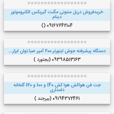
خریدفروش دریل ستونی مگنت گیربکس الکتروموتور
دینام
09167642104 ()
دستگاه پیشرفته جوش اینورتر.200 آمپر صبا.توان ابزار...
09398513163 (بجنورد )
جت فن هواکش هوا کش 140 و 100 و 120 گلخانه
دامداری
09194372461 (بیرجند )