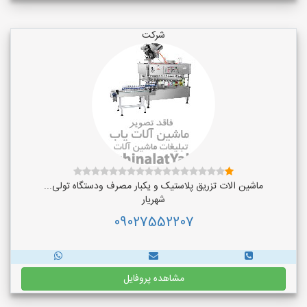
شرکت
ماشین الات تزریق پلاستیک و یکبار مصرف ودستگاه تولی...
شهریار
09027552207
مشاهده پروفایل