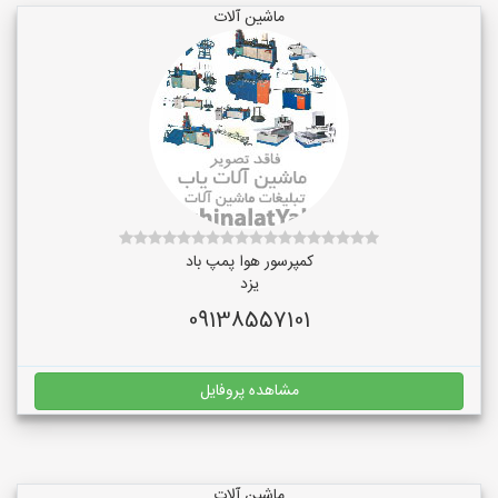
ماشین آلات
کمپرسور هوا پمپ باد
یزد
09138557101
مشاهده پروفایل
ماشین آلات