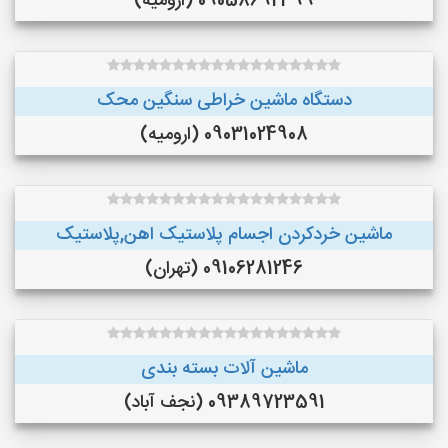
09058692399 (ارومیه)
دستگاه ماشین خراطی سنگین محک
09031024908 (ارومیه)
ماشین خردکردن اجسام پلاستیک اهن,پلاستیک
09106281246 (تهران)
ماشین آلات بسته بندی
09389723591 (نجف‌ آباد)