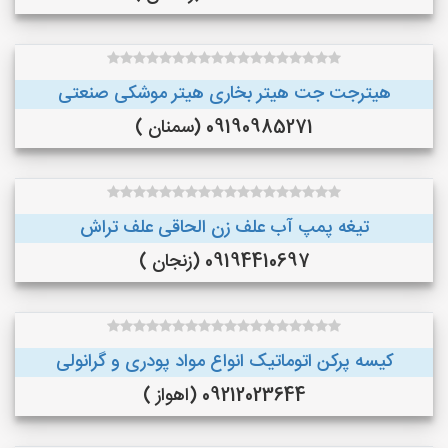
هیترجت جت هیتر بخاری هیتر موشکی صنعتی
09190985271 (سمنان )
تیغه پمپ آب علف زن الحاقی علف تراش
09194410697 (زنجان )
کیسه پرکن اتوماتیک انواع مواد پودری و گرانولی
09212023644 (اهواز )