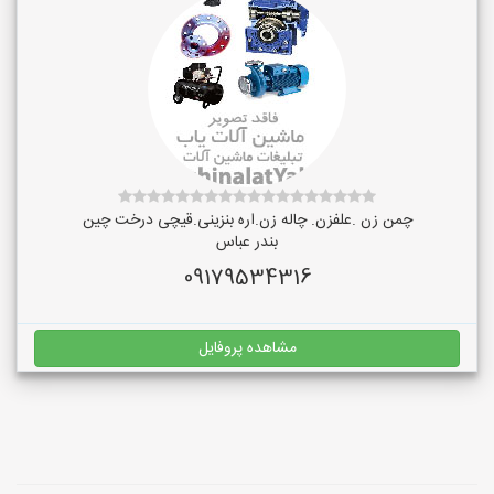
چمن زن .علفزن. چاله زن.اره بنزینی.قیچی درخت چین
بندر عباس
09179534316
مشاهده پروفایل