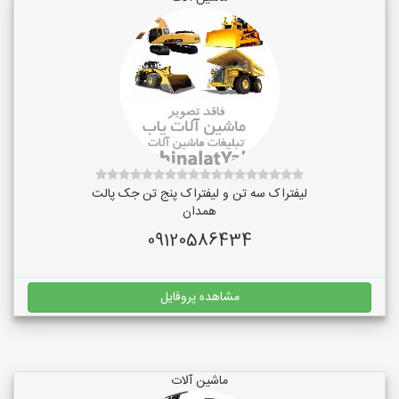
لیفتراک سه تن و لیفتراک پنج تن جک پالت
همدان
09120586434
مشاهده پروفایل
ماشین آلات