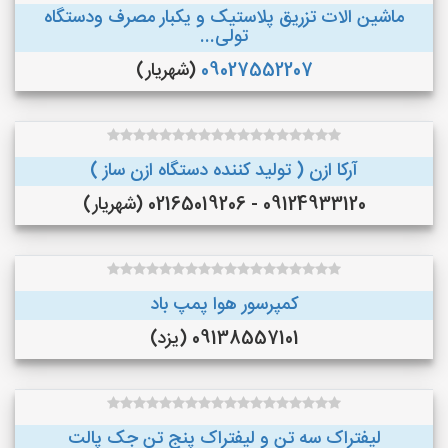
ماشین الات تزریق پلاستیک و یکبار مصرف ودستگاه
تولی...
09027552207
(شهریار)
آرکا ازن ( تولید کننده دستگاه ازن ساز )
09124933120 - 02165019206 (شهریار)
کمپرسور هوا پمپ باد
09138557101 (یزد)
لیفتراک سه تن و لیفتراک پنج تن جک پالت