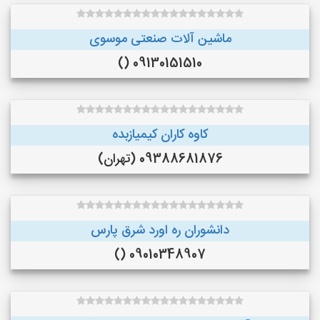
ماشین آلات صنعتی موسوی
09130151510 ()
کاوه کاران کیمیازبده
09388681876 (تهران)
دانشوران ره اورد شرق پارس
09010348907 ()