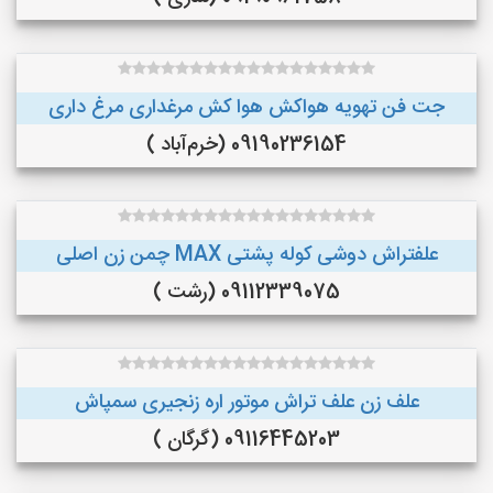
جت فن تهویه هواکش هوا کش مرغداری مرغ داری
09190236154 (خرم‌آباد )
علفتراش دوشی کوله پشتی MAX چمن زن اصلی
09112339075 (رشت )
علف زن علف تراش موتور اره زنجیری سمپاش
09116445203 (گرگان )