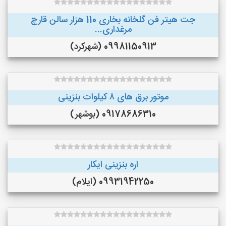
جت هیتر فن گلخانه بخاری 110 هزار سالن قارچ
مرغداری...
09981150913 (شهرکرد)
موتور برق های ٨ کیلوات بنزینی
09178686310 (بوشهر)
اره بنزینی ایکار
09931942250 (ایلام)