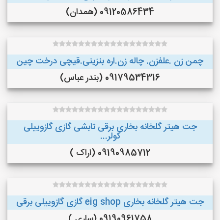
09120586434 (همدان)
چمن زن .علفزن. چاله زن.اره بنزینی.قیچی درخت چین
09179534316 (بندر عباس)
جت هیتر گلخانه بخاری برقی تابشی گازی گازوییلی
کولر...
09190985712 (اراک )
جت هیتر گلخانه بخاری eig shop گازی گازوییلی برقی
09190961758 (ساری )