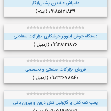
عفتراش.علف زن پشتی‌ایکار
09185131839 (ایلام)
دستگاه جوش اینورتر جوشکاری ابزارآلات سعادتی
09928131876 (اردبیل )
فروش ابزارآلات صنعتی و تخصصی
09033678540 (اردبیل )
پمپ کف کش یا گازوئیل کش درون و بیرون باکی