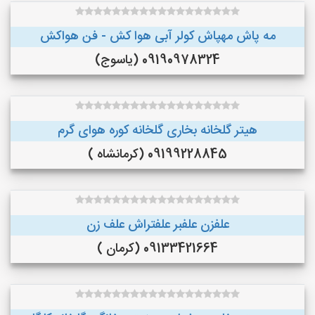
مه پاش مهپاش کولر آبی هوا کش - فن هواکش
09190978324 (یاسوج)
هیتر گلخانه بخاری گلخانه کوره هوای گرم
09199228845 (کرمانشاه )
علفزن علفبر علفتراش علف زن
09133421664 (کرمان )