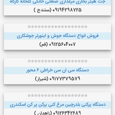
جت هیتر بخاری مرغداری صنعتی خانگی گلخانه کارگاه
09194298725 (سنندج )
فروش انواع دستگاه جوش و اینورتر جوشکاری
09125604007 (قم)
دستگاه سی ان سی خراطی ۶ محور
09177379579 (شیراز)
دستگاه پرکنی بلدرچین مرغ کنی پرکن پر کن اسکندری
09126342689 (زاهدان )