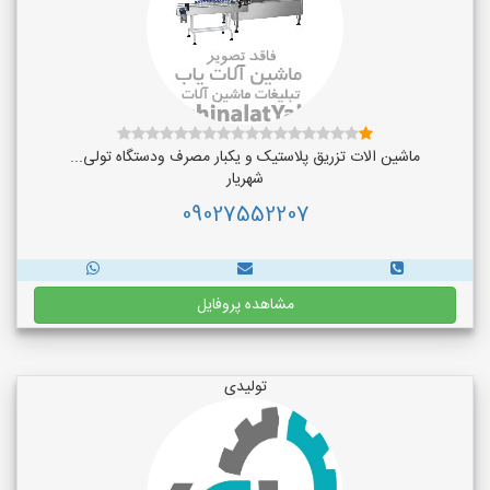
ماشین الات تزریق پلاستیک و یکبار مصرف ودستگاه تولی...
شهریار
09027552207
مشاهده پروفایل
تولیدی