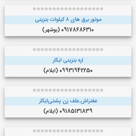
موتور برق های ٨ کیلوات بنزینی
09178686310 (بوشهر)
اره بنزینی ایکار
09931942250 (ایلام)
عفتراش.علف زن پشتی‌ایکار
09185131839 (ایلام)