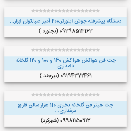
دستگاه پیشرفته جوش اینورتر.200 آمپر صبا.توان ابزار...
09398513163 (بجنورد )
جت فن هواکش هوا کش 140 و 100 و 120 گلخانه
دامداری
09194372461 (بیرجند )
جت هیتر فن گلخانه بخاری 110 هزار سالن قارچ
مرغداری...
09981150913 (شهرکرد)