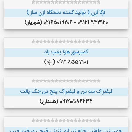
آرکا ازن ( تولید کننده دستگاه ازن ساز )
09124933120 - 02165019206 (شهریار)
کمپرسور هوا پمپ باد
09138557101 (یزد)
لیفتراک سه تن و لیفتراک پنج تن جک پالت
09120586434 (همدان)
چمن زن .علفزن. چاله زن.اره بنزینی.قیچی درخت چین