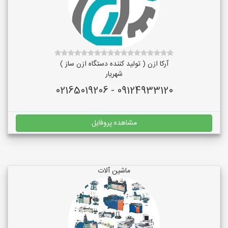
آرکا ازن ( تولید کننده دستگاه ازن ساز )
شهریار
09124933120 - 02165019206
مشاهده پروفایل
ماشین آلات