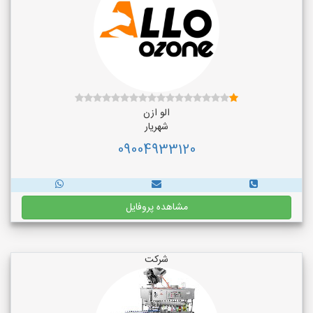
الو ازن
شهریار
09004933120
مشاهده پروفایل
شرکت