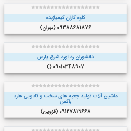
کاوه کاران کیمیازبده
09388681876 (تهران)
دانشوران ره اورد شرق پارس
09010348907 ()
ماشین آلات تولید جعبه های سخت و کادویی هارد
باکس
09127819668 (قزوین)