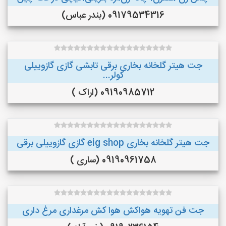
09179534316 (بندر عباس)
جت هیتر گلخانه بخاری برقی تابشی گازی گازوییلی
کولر...
09190985712 (اراک )
جت هیتر گلخانه بخاری eig shop گازی گازوییلی برقی
09190961758 (ساری )
جت فن تهویه هواکش هوا کش مرغداری مرغ داری