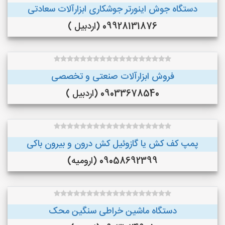
دستگاه جوش اینورتر جوشکاری ابزارآلات سعادتی
09928131876 (اردبیل )
فروش ابزارآلات صنعتی و تخصصی
09033678540 (اردبیل )
پمپ کف کش یا گازوئیل کش درون و بیرون باکی
09058692399 (ارومیه)
دستگاه ماشین خراطی سنگین محک