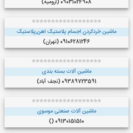
09031024908 (ارومیه)
ماشین خردکردن اجسام پلاستیک اهن,پلاستیک
09106281246 (تهران)
ماشین آلات بسته بندی
09389723591 (نجف‌ آباد)
ماشین آلات صنعتی موسوی
09130151510 ()