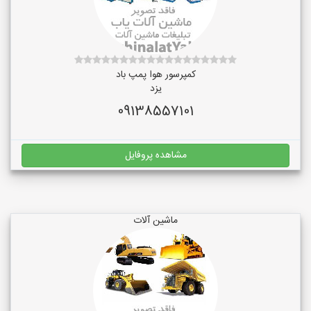
کمپرسور هوا پمپ باد
یزد
09138557101
مشاهده پروفایل
ماشین آلات