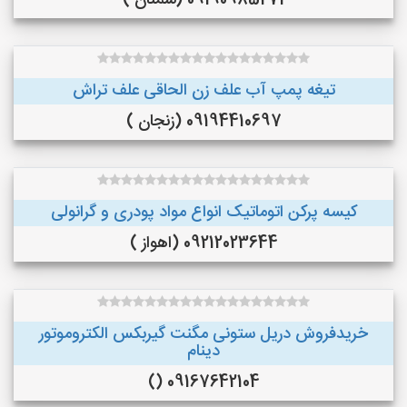
09190985271 (سمنان )
تیغه پمپ آب علف زن الحاقی علف تراش
09194410697 (زنجان )
کیسه پرکن اتوماتیک انواع مواد پودری و گرانولی
09212023644 (اهواز )
خریدفروش دریل ستونی مگنت گیربکس الکتروموتور
دینام
09167642104 ()