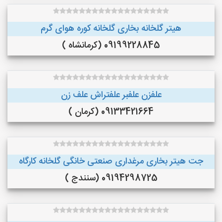
هیتر گلخانه بخاری گلخانه کوره هوای گرم
09199228845 (کرمانشاه )
علفزن علفبر علفتراش علف زن
09133421664 (کرمان )
جت هیتر بخاری مرغداری صنعتی خانگی گلخانه کارگاه
09194298725 (سنندج )