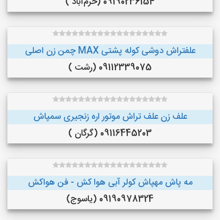
09190236154 (خرم‌آباد )
علفتراش دوشی کوله پشتی MAX چمن زن اصلی
09112339075 (رشت )
علف زن علف تراش موتور اره زنجیری سمپاش
09116445203 (گرگان )
مه پاش مهپاش کولر آبی هوا کش - فن هواکش
09190978324 (یاسوج)