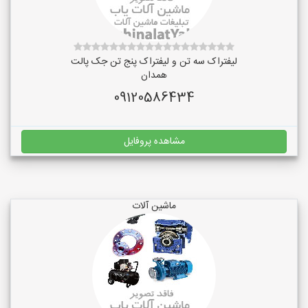
لیفتراک سه تن و لیفتراک پنج تن جک پالت
همدان
09120586434
مشاهده پروفایل
ماشین آلات