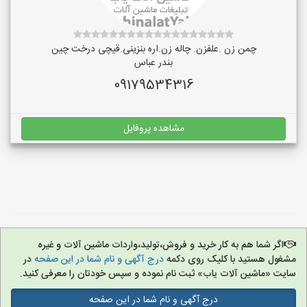
چمن زن .علفزن. چاله زن.اره بنزینی.قیچی درخت چین
بندر عباس
09179534316
مشاهده پروفایل
اگر شما هم به کار خرید و فروش،تولید،واردات ماشین آلات و غیره
مشغول هستید با کلیک روی دکمه
درج آگهی و نام شما در این صفحه
در
سایت «ماشین آلات یاب» ثبت نام نموده و سپس خودتان را معرفی کنید.
درج آگهی و نام شما در این صفحه