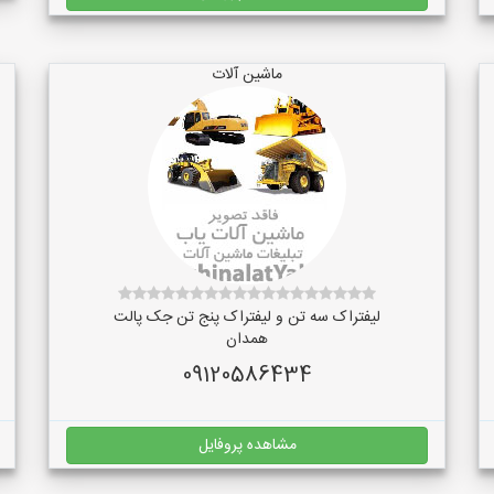
ماشین آلات
لیفتراک سه تن و لیفتراک پنج تن جک پالت
همدان
09120586434
مشاهده پروفایل