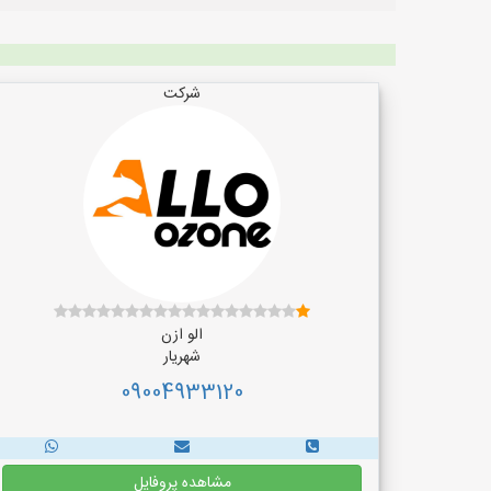
شرکت
الو ازن
شهریار
09004933120
مشاهده پروفایل