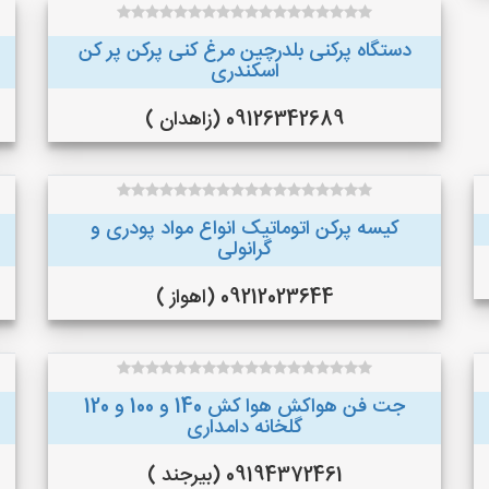
دستگاه پرکنی بلدرچین مرغ کنی پرکن پر کن
اسکندری
09126342689 (زاهدان )
کیسه پرکن اتوماتیک انواع مواد پودری و
گرانولی
09212023644 (اهواز )
جت فن هواکش هوا کش 140 و 100 و 120
گلخانه دامداری
09194372461 (بیرجند )