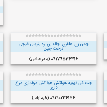
چمن زن .علفزن. چاله زن.اره بنزینی.قیچی
درخت چین
09179534316 (بندر عباس)
جت فن تهویه هواکش هوا کش مرغداری مرغ
داری
09190236154 (خرم‌آباد )