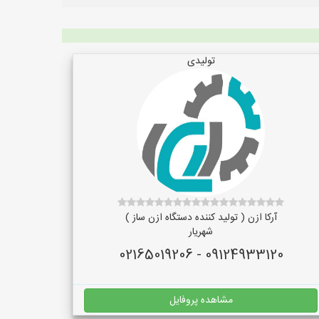
تولیدی
آرکا ازن ( تولید کننده دستگاه ازن ساز )
شهریار
09124933120 - 02165019206
مشاهده پروفایل