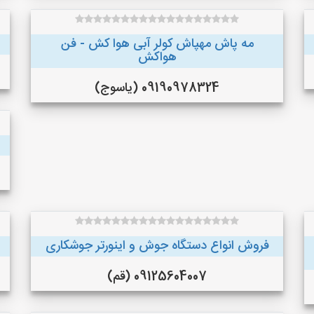
مه پاش مهپاش کولر آبی هوا کش - فن
هواکش
09190978324 (یاسوج)
فروش انواع دستگاه جوش و اینورتر جوشکاری
09125604007 (قم)