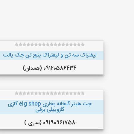
لیفتراک سه تن و لیفتراک پنج تن جک پالت
09120586434 (همدان)
جت هیتر گلخانه بخاری eig shop گازی
گازوییلی برقی
09190961758 (ساری )