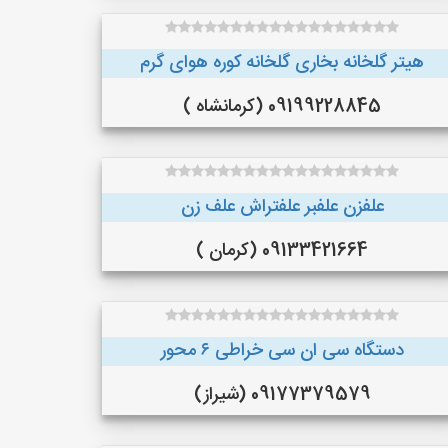
هیتر گلخانه بخاری گلخانه کوره هوای گرم
09199228845 (کرمانشاه )
علفزن علفبر علفتراش علف زن
09133421664 (کرمان )
دستگاه سی ان سی خراطی ۶ محور
09177379579 (شیراز)