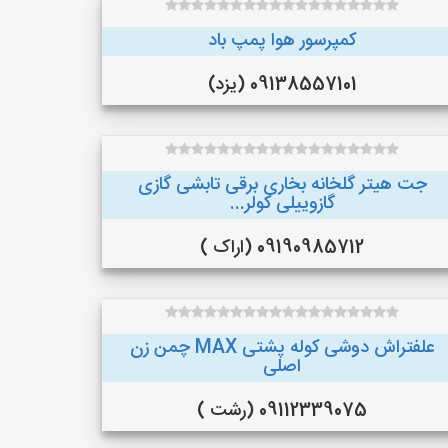
کمپرسور هوا پمپ باد
09138557101 (یزد)
جت هیتر گلخانه بخاری برقی تابشی گازی
گازوییلی کولر...
09190985712 (اراک )
علفتراش دوشی کوله پشتی MAX چمن زن
اصلی
09112339075 (رشت )