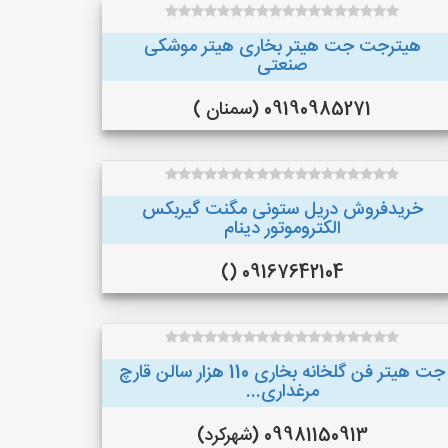
هیترجت جت هیتر بخاری هیتر موشکی
صنعتی
09190985271 (سمنان )
خریدفروش دریل ستونی مگنت گیربکس
الکتروموتور دینام
09167642104 ()
جت هیتر فن گلخانه بخاری 110 هزار سالن قارچ
مرغداری...
09981150913 (شهرکرد)