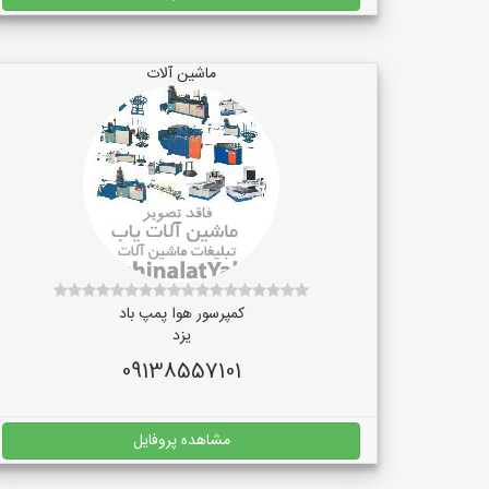
ماشین آلات
کمپرسور هوا پمپ باد
یزد
09138557101
مشاهده پروفایل