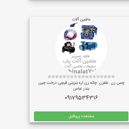
ماشین آلات
چمن زن .علفزن. چاله زن.اره بنزینی.قیچی درخت چین
بندر عباس
09179534316
مشاهده پروفایل