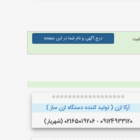
درج آگهی و نام شما در این صفحه
ایت
آرکا ازن ( تولید کننده دستگاه ازن ساز )
09124933120 - 02165019206 (شهریار)