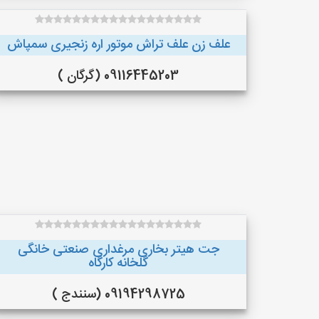
علف زن علف تراش موتور اره زنجیری سمپاش
09116445203 (گرگان )
جت هیتر بخاری مرغداری صنعتی خانگی
گلخانه کارگاه
09194298725 (سنندج )