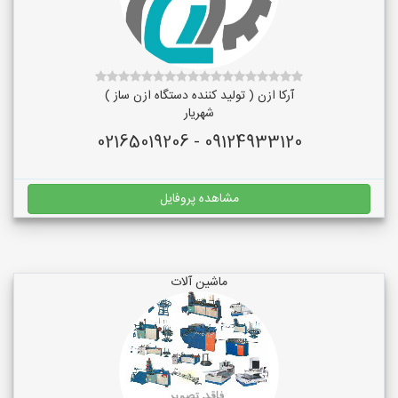
آرکا ازن ( تولید کننده دستگاه ازن ساز )
شهریار
09124933120 - 02165019206
مشاهده پروفایل
ماشین آلات