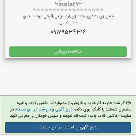
چمن زن .علفزن. چاله زن.اره بنزینی.قیچی درخت چین
بندر عباس
09179534316
مشاهده پروفایل
اگر شما هم به کار خرید و فروش،تولید،واردات ماشین آلات و غیره
مشغول هستید با کلیک روی دکمه
درج آگهی و نام شما در این صفحه
در
سایت «ماشین آلات یاب» ثبت نام نموده و سپس خودتان را معرفی کنید.
درج آگهی و نام شما در این صفحه