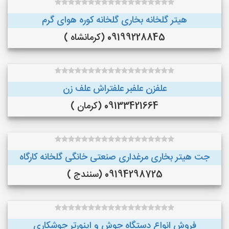
هیتر گلخانه بخاری گلخانه کوره هوای گرم
09199228845 (کرمانشاه )
علفزن علفبر علفتراش علف زن
09133421664 (کرمان )
جت هیتر بخاری مرغداری صنعتی خانگی گلخانه کارگاه
09194298725 (سنندج )
فروش انواع دستگاه جوش و اینورتر جوشکاری