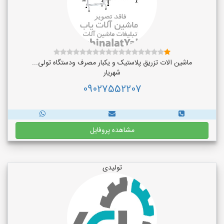
ماشین الات تزریق پلاستیک و یکبار مصرف ودستگاه تولی...
شهریار
09027552207
مشاهده پروفایل
تولیدی