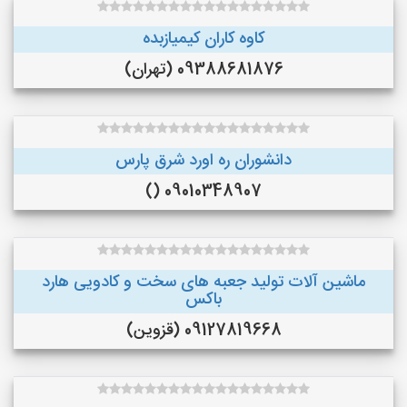
کاوه کاران کیمیازبده
09388681876 (تهران)
دانشوران ره اورد شرق پارس
09010348907 ()
ماشین آلات تولید جعبه های سخت و کادویی هارد
باکس
09127819668 (قزوین)