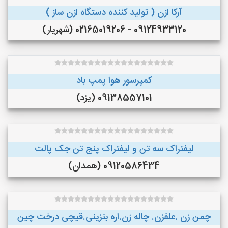
آرکا ازن ( تولید کننده دستگاه ازن ساز )
09124933120 - 02165019206 (شهریار)
کمپرسور هوا پمپ باد
09138557101 (یزد)
لیفتراک سه تن و لیفتراک پنج تن جک پالت
09120586434 (همدان)
چمن زن .علفزن. چاله زن.اره بنزینی.قیچی درخت چین