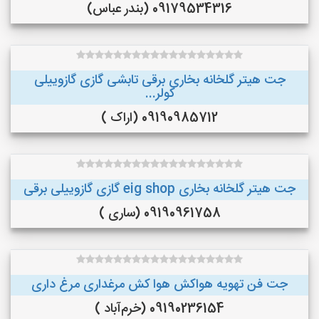
09179534316 (بندر عباس)
جت هیتر گلخانه بخاری برقی تابشی گازی گازوییلی
کولر...
09190985712 (اراک )
جت هیتر گلخانه بخاری eig shop گازی گازوییلی برقی
09190961758 (ساری )
جت فن تهویه هواکش هوا کش مرغداری مرغ داری
09190236154 (خرم‌آباد )