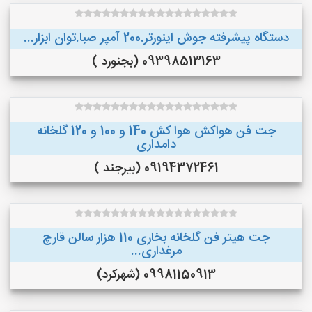
دستگاه پیشرفته جوش اینورتر.200 آمپر صبا.توان ابزار...
09398513163 (بجنورد )
جت فن هواکش هوا کش 140 و 100 و 120 گلخانه
دامداری
09194372461 (بیرجند )
جت هیتر فن گلخانه بخاری 110 هزار سالن قارچ
مرغداری...
09981150913 (شهرکرد)