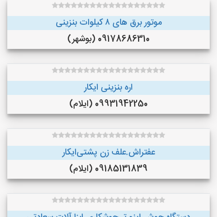
موتور برق های ٨ کیلوات بنزینی
09178686310 (بوشهر)
اره بنزینی ایکار
09931942250 (ایلام)
عفتراش.علف زن پشتی‌ایکار
09185131839 (ایلام)