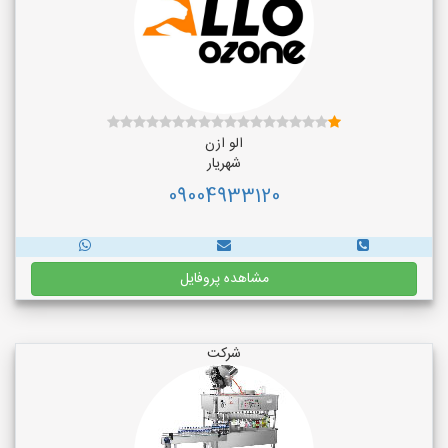
الو ازن
شهریار
09004933120
مشاهده پروفایل
شرکت