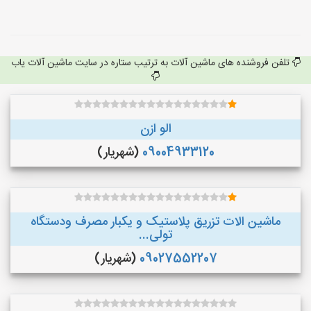
تلفن فروشنده های ماشین آلات به ترتیب ستاره در سایت ماشین آلات یاب
الو ازن
09004933120
(شهریار)
ماشین الات تزریق پلاستیک و یکبار مصرف ودستگاه
تولی...
09027552207
(شهریار)