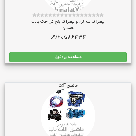
لیفتراک سه تن و لیفتراک پنج تن جک پالت
همدان
09120586434
مشاهده پروفایل
ماشین آلات