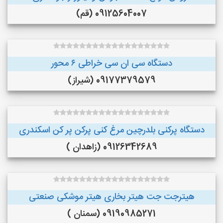
09125604007 (قم)
دستگاه سی ان سی خراطی ۶ محور
09177379579 (شیراز)
دستگاه پرکنی بلدرچین مرغ کنی پرکن پر کن اسکندری
09126342689 (زاهدان )
هیترجت جت هیتر بخاری هیتر موشکی صنعتی
09190985271 (سمنان )