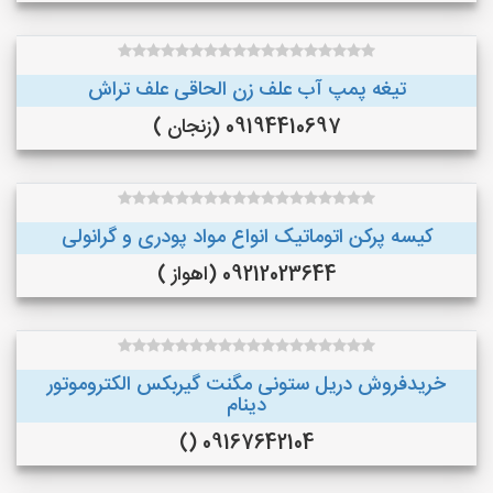
تیغه پمپ آب علف زن الحاقی علف تراش
09194410697 (زنجان )
کیسه پرکن اتوماتیک انواع مواد پودری و گرانولی
09212023644 (اهواز )
خریدفروش دریل ستونی مگنت گیربکس الکتروموتور
دینام
09167642104 ()