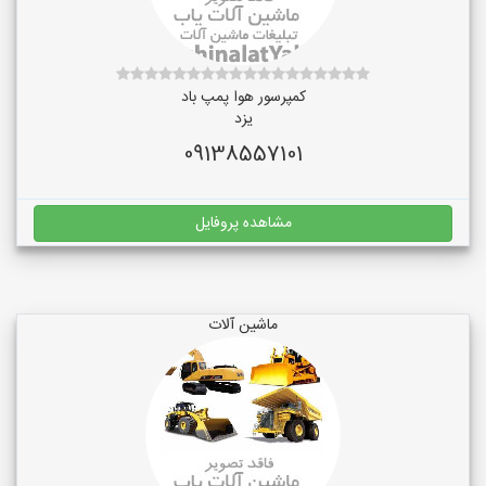
کمپرسور هوا پمپ باد
یزد
09138557101
مشاهده پروفایل
ماشین آلات