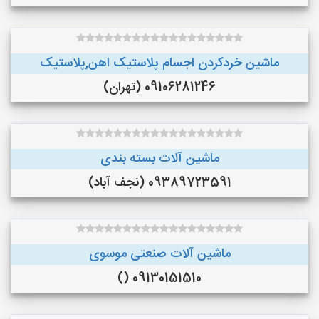
ماشین خردکردن اجسام پلاستیک اهن,پلاستیک
09106281246 (تهران)
ماشین آلات بسته بندی
09389723591 (نجف‌ آباد)
ماشین آلات صنعتی موسوی
09130151510 ()