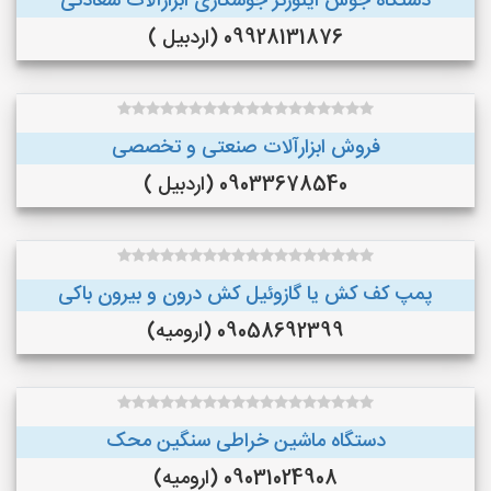
دستگاه جوش اینورتر جوشکاری ابزارآلات سعادتی
09928131876 (اردبیل )
فروش ابزارآلات صنعتی و تخصصی
09033678540 (اردبیل )
پمپ کف کش یا گازوئیل کش درون و بیرون باکی
09058692399 (ارومیه)
دستگاه ماشین خراطی سنگین محک
09031024908 (ارومیه)