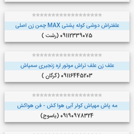
علفتراش دوشی کوله پشتی MAX چمن زن اصلی
09112339075 (رشت )
علف زن علف تراش موتور اره زنجیری سمپاش
09116445203 (گرگان )
مه پاش مهپاش کولر آبی هوا کش - فن هواکش
09190978324 (یاسوج)