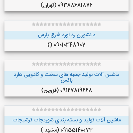
09388681876 (تهران)
دانشوران ره اورد شرق پارس
09010348907 ()
ماشین آلات تولید جعبه های سخت و کادویی هارد
باکس
09127819668 (قزوین)
ماشین آلات توليد و بسته بندي شوريجات ترشيجات
09155140073 (مشهد )