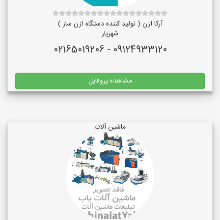
آرکا ازن ( تولید کننده دستگاه ازن ساز )
شهریار
09124933120 - 02165019206
مشاهده پروفایل
ماشین آلات