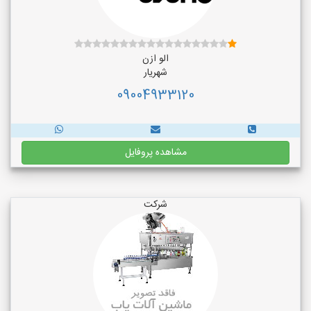
الو ازن
شهریار
09004933120
مشاهده پروفایل
شرکت