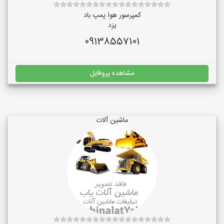
کمپرسور هوا پمپ باد
یزد
09138557101
مشاهده پروفایل
ماشین آلات