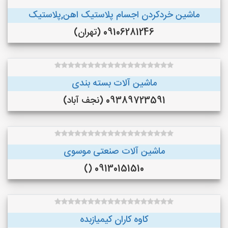
ماشین خردکردن اجسام پلاستیک اهن,پلاستیک
09106281246 (تهران)
ماشین آلات بسته بندی
09389723591 (نجف‌ آباد)
ماشین آلات صنعتی موسوی
09130151510 ()
کاوه کاران کیمیازبده