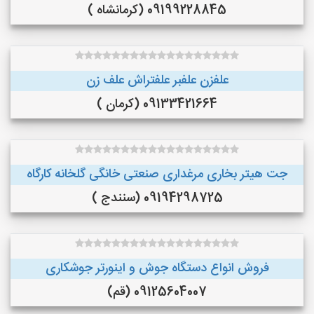
09199228845 (کرمانشاه )
علفزن علفبر علفتراش علف زن
09133421664 (کرمان )
جت هیتر بخاری مرغداری صنعتی خانگی گلخانه کارگاه
09194298725 (سنندج )
فروش انواع دستگاه جوش و اینورتر جوشکاری
09125604007 (قم)