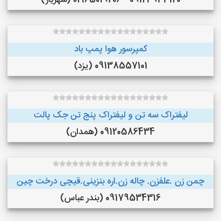
09124933120 - 02165019206 (شهریار)
کمپرسور هوا پمپ باد
09138557101 (یزد)
لیفتراک سه تن و لیفتراک پنج تن جک پالت
09120586434 (همدان)
چمن زن .علفزن. چاله زن.اره بنزینی.قیچی درخت چین
09179534316 (بندر عباس)