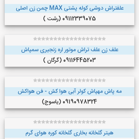
علفتراش دوشی کوله پشتی MAX چمن زن اصلی
09112339075 (رشت )
علف زن علف تراش موتور اره زنجیری سمپاش
09116445203 (گرگان )
مه پاش مهپاش کولر آبی هوا کش - فن هواکش
09190978324 (یاسوج)
هیتر گلخانه بخاری گلخانه کوره هوای گرم