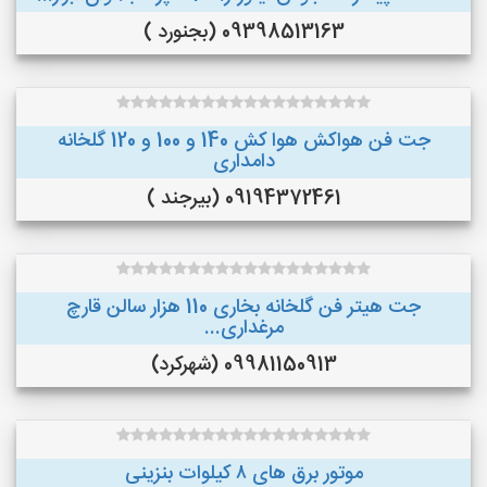
09398513163 (بجنورد )
جت فن هواکش هوا کش 140 و 100 و 120 گلخانه
دامداری
09194372461 (بیرجند )
جت هیتر فن گلخانه بخاری 110 هزار سالن قارچ
مرغداری...
09981150913 (شهرکرد)
موتور برق های ٨ کیلوات بنزینی