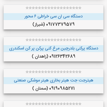
دستگاه سی ان سی خراطی ۶ محور
09177379579 (شیراز)
دستگاه پرکنی بلدرچین مرغ کنی پرکن پر کن اسکندری
09126342689 (زاهدان )
هیترجت جت هیتر بخاری هیتر موشکی صنعتی
09190985271 (سمنان )