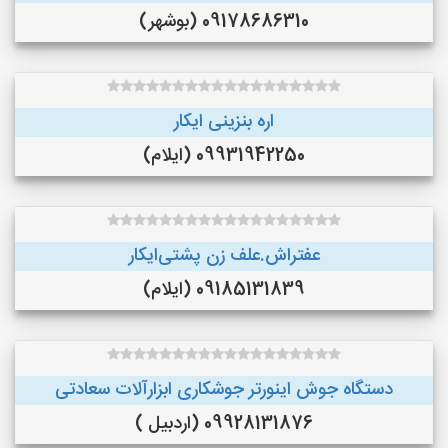
09178686310 (بوشهر)
اره بنزینی ایکار
09931942250 (ایلام)
عفتراش.علف زن پشتی‌ایکار
09185131839 (ایلام)
دستگاه جوش اینورتر جوشکاری ابزارآلات سعادتی
09928131876 (اردبیل )