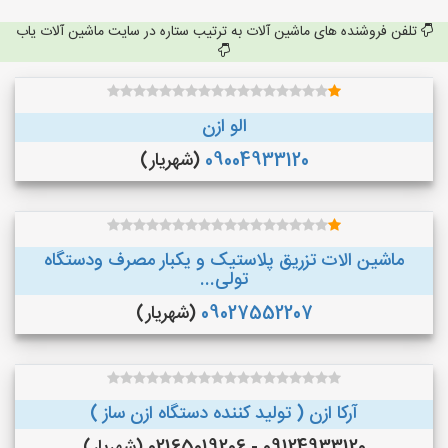
تلفن فروشنده های ماشین آلات به ترتیب ستاره در سایت ماشین آلات یاب
الو ازن
09004933120
(شهریار)
ماشین الات تزریق پلاستیک و یکبار مصرف ودستگاه
تولی...
09027552207
(شهریار)
آرکا ازن ( تولید کننده دستگاه ازن ساز )