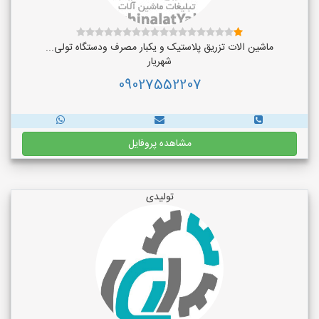
ماشین الات تزریق پلاستیک و یکبار مصرف ودستگاه تولی...
شهریار
09027552207
مشاهده پروفایل
تولیدی