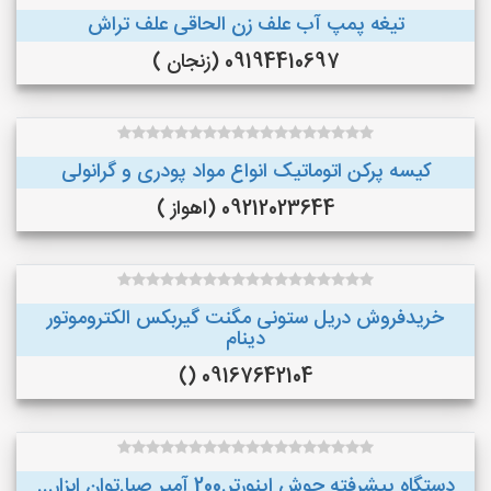
تیغه پمپ آب علف زن الحاقی علف تراش
09194410697 (زنجان )
کیسه پرکن اتوماتیک انواع مواد پودری و گرانولی
09212023644 (اهواز )
خریدفروش دریل ستونی مگنت گیربکس الکتروموتور
دینام
09167642104 ()
دستگاه پیشرفته جوش اینورتر.200 آمپر صبا.توان ابزار...