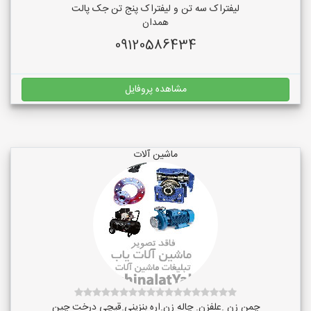
لیفتراک سه تن و لیفتراک پنج تن جک پالت
همدان
09120586434
مشاهده پروفایل
ماشین آلات
چمن زن .علفزن. چاله زن.اره بنزینی.قیچی درخت چین