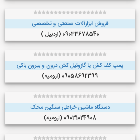
فروش ابزارآلات صنعتی و تخصصی
09033678540 (اردبیل )
پمپ کف کش یا گازوئیل کش درون و بیرون باکی
09058692399 (ارومیه)
دستگاه ماشین خراطی سنگین محک
09031024908 (ارومیه)