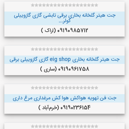
جت هیتر گلخانه بخاری برقی تابشی گازی گازوییلی
کولر...
09190985712 (اراک )
جت هیتر گلخانه بخاری eig shop گازی گازوییلی برقی
09190961758 (ساری )
جت فن تهویه هواکش هوا کش مرغداری مرغ داری
09190236154 (خرم‌آباد )