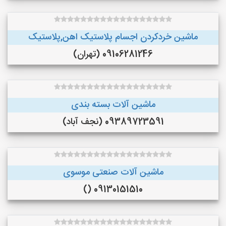
ماشین خردکردن اجسام پلاستیک اهن,پلاستیک
09106281246 (تهران)
ماشین آلات بسته بندی
09389723591 (نجف‌ آباد)
ماشین آلات صنعتی موسوی
09130151510 ()