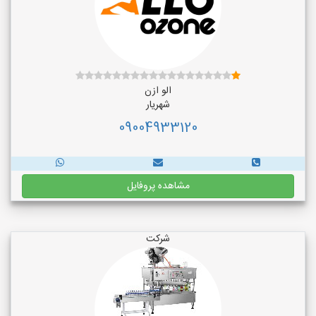
الو ازن
شهریار
09004933120
مشاهده پروفایل
شرکت