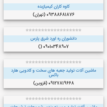
کاوه کاران کیمیازبده
09388681876 (تهران)
دانشوران ره اورد شرق پارس
09010348907 ()
ماشین آلات تولید جعبه های سخت و کادویی هارد
باکس
09127819668 (قزوین)