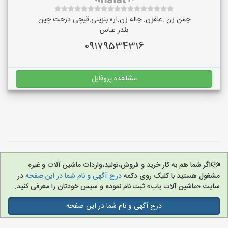
چمن زن .علفزن. چاله زن.اره بنزینی.قیچی درخت چین
بندر عباس
09179534316
مشاهده پروفایل
اگر شما هم به کار خرید و فروش،تولید،واردات ماشین آلات و غیره
مشغول هستید با کلیک روی دکمه
درج آگهی و نام شما در این صفحه
در
سایت «ماشین آلات یاب» ثبت نام نموده و سپس خودتان را معرفی کنید.
درج آگهی و نام شما در این صفحه