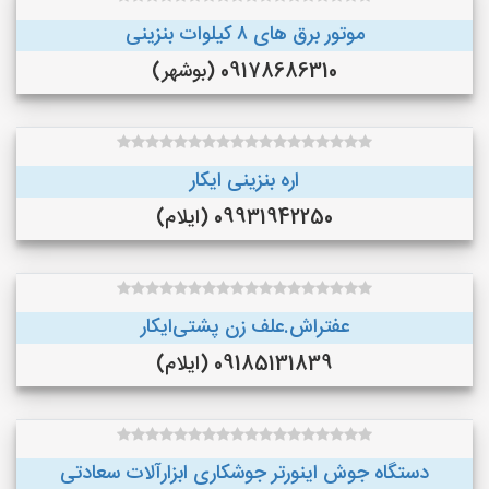
موتور برق های ٨ کیلوات بنزینی
09178686310 (بوشهر)
اره بنزینی ایکار
09931942250 (ایلام)
عفتراش.علف زن پشتی‌ایکار
09185131839 (ایلام)
دستگاه جوش اینورتر جوشکاری ابزارآلات سعادتی