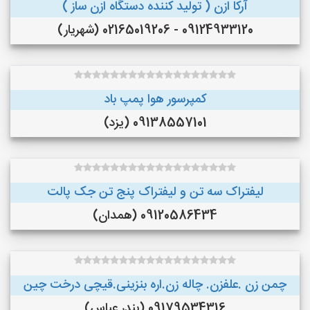
آرکا ازن ( تولید کننده دستگاه ازن ساز )
09124933120 - 02165019206 (شهریار)
کمپرسور هوا پمپ باد
09138557101 (یزد)
لیفتراک سه تن و لیفتراک پنج تن جک پالت
09120586434 (همدان)
چمن زن .علفزن. چاله زن.اره بنزینی.قیچی درخت چین
09179534316 (بندر عباس)