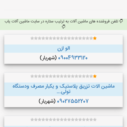
تلفن فروشنده های ماشین آلات به ترتیب ستاره در سایت ماشین آلات یاب
الو ازن
09004933120
(شهریار)
ماشین الات تزریق پلاستیک و یکبار مصرف ودستگاه
تولی...
09027552207
(شهریار)