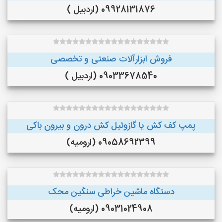
09928131876 (اردبیل )
فروش ابزارآلات صنعتی و تخصصی
09033678540 (اردبیل )
پمپ کف کش یا گازوئیل کش درون و بیرون باکی
09058692399 (ارومیه)
دستگاه ماشین خراطی سنگین محک
09031024908 (ارومیه)