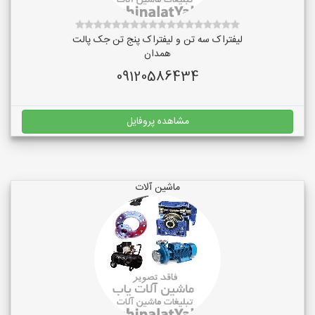
لیفتراک سه تن و لیفتراک پنج تن جک پالت
همدان
09120586434
مشاهده پروفایل
ماشین آلات