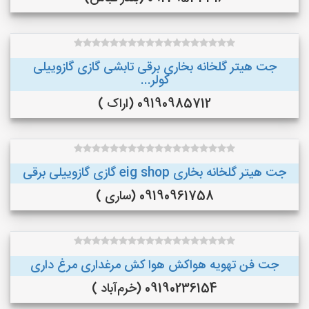
جت هیتر گلخانه بخاری برقی تابشی گازی گازوییلی
کولر...
09190985712 (اراک )
جت هیتر گلخانه بخاری eig shop گازی گازوییلی برقی
09190961758 (ساری )
جت فن تهویه هواکش هوا کش مرغداری مرغ داری
09190236154 (خرم‌آباد )