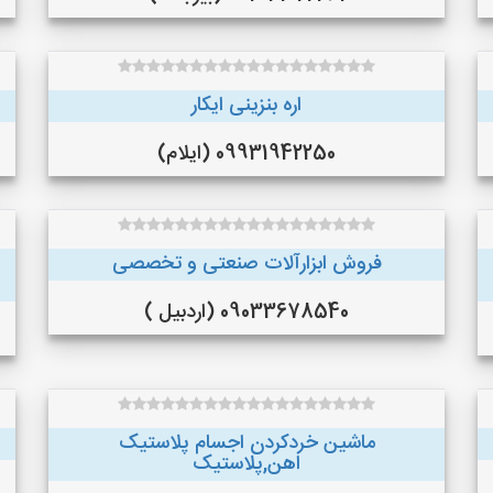
اره بنزینی ایکار
09931942250 (ایلام)
فروش ابزارآلات صنعتی و تخصصی
09033678540 (اردبیل )
ماشین خردکردن اجسام پلاستیک
اهن,پلاستیک