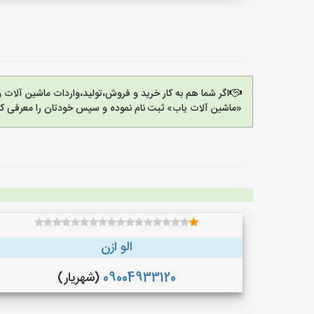
اگر شما هم به کار خرید و فروش،تولید،واردات ماشین آلات
«ماشین آلات یاب» ثبت نام نموده و سپس خودتان را معرفی کن
الو ازن
09004933120
(شهریار)