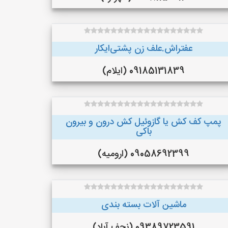
عفتراش.علف زن پشتی‌ایکار
09185131839 (ایلام)
پمپ کف کش یا گازوئیل کش درون و بیرون
باکی
09058692399 (ارومیه)
ماشین آلات بسته بندی
09389723591 (نجف‌ آباد)