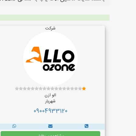
شرکت
الو ازن
شهریار
09004933120