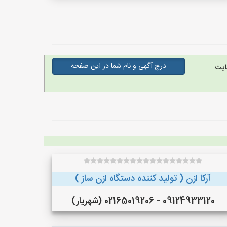
درج آگهی و نام شما در این صفحه
ایت
آرکا ازن ( تولید کننده دستگاه ازن ساز )
09124933120 - 02165019206 (شهریار)