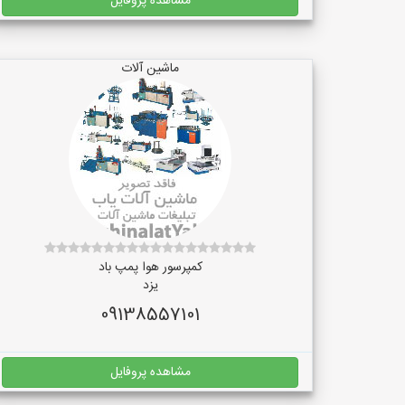
مشاهده پروفایل
ماشین آلات
کمپرسور هوا پمپ باد
یزد
09138557101
مشاهده پروفایل