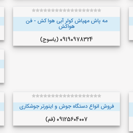
مه پاش مهپاش کولر آبی هوا کش - فن
هواکش
09190978324 (یاسوج)
فروش انواع دستگاه جوش و اینورتر جوشکاری
09125604007 (قم)