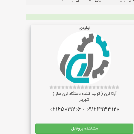
تولیدی
آرکا ازن ( تولید کننده دستگاه ازن ساز )
شهریار
09124933120 - 02165019206
مشاهده پروفایل