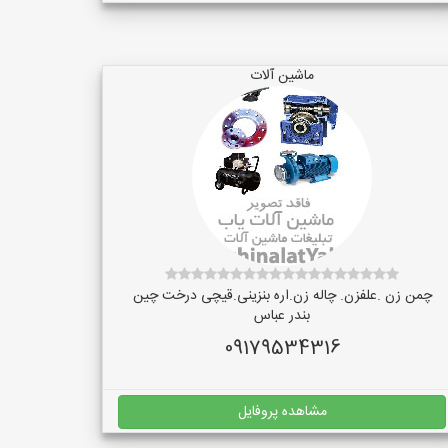
ماشین آلات
چمن زن .علفزن. چاله زن.اره بنزینی.قیچی درخت چین
بندر عباس
09179534316
مشاهده پروفایل