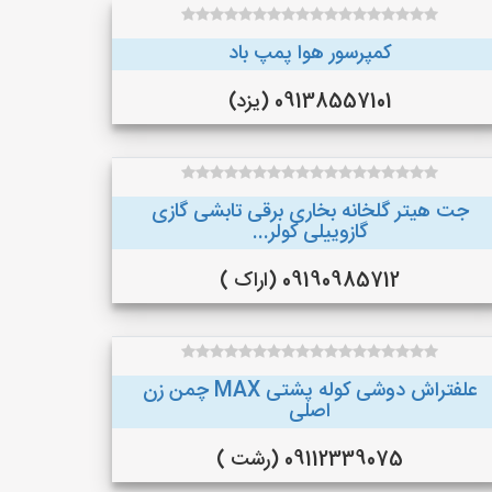
کمپرسور هوا پمپ باد
09138557101 (یزد)
جت هیتر گلخانه بخاری برقی تابشی گازی
گازوییلی کولر...
09190985712 (اراک )
علفتراش دوشی کوله پشتی MAX چمن زن
اصلی
09112339075 (رشت )