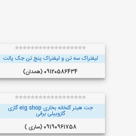
لیفتراک سه تن و لیفتراک پنج تن جک پالت
09120586434 (همدان)
جت هیتر گلخانه بخاری eig shop گازی
گازوییلی برقی
09190961758 (ساری )