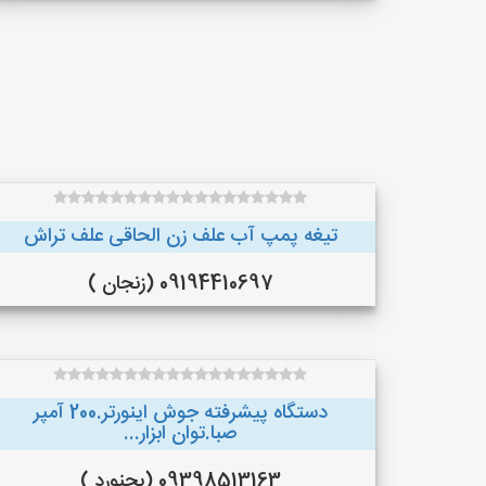
تیغه پمپ آب علف زن الحاقی علف تراش
09194410697 (زنجان )
دستگاه پیشرفته جوش اینورتر.200 آمپر
صبا.توان ابزار...
09398513163 (بجنورد )