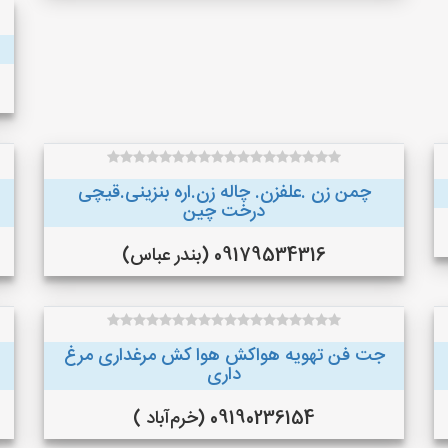
چمن زن .علفزن. چاله زن.اره بنزینی.قیچی
درخت چین
09179534316 (بندر عباس)
جت فن تهویه هواکش هوا کش مرغداری مرغ
داری
09190236154 (خرم‌آباد )