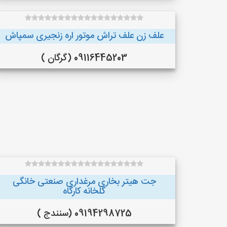
علف زن علف تراش موتور اره زنجیری سمپاش
09116445203 (گرگان )
جت هیتر بخاری مرغداری صنعتی خانگی
گلخانه کارگاه
09194298725 (سنندج )