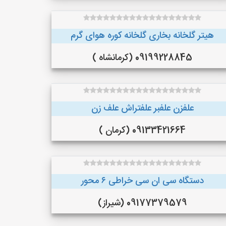
هیتر گلخانه بخاری گلخانه کوره هوای گرم
09199228845 (کرمانشاه )
علفزن علفبر علفتراش علف زن
09133421664 (کرمان )
دستگاه سی ان سی خراطی ۶ محور
09177379579 (شیراز)