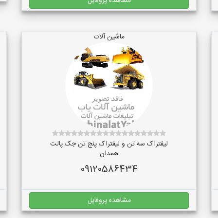
مشاهده پروفایل
ماشین آلات
لیفتراک سه تن و لیفتراک پنج تن جک پالت
همدان
09120586434
مشاهده پروفایل