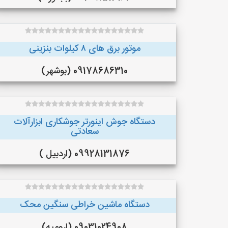
موتور برق های ٨ کیلوات بنزینی
09178686310 (بوشهر)
دستگاه جوش اینورتر جوشکاری ابزارآلات
سعادتی
09928131876 (اردبیل )
دستگاه ماشین خراطی سنگین محک
09031024908 (ارومیه)