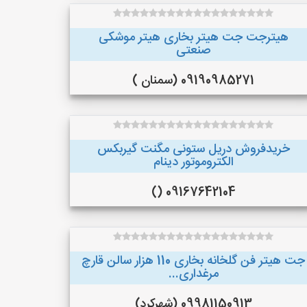
هیترجت جت هیتر بخاری هیتر موشکی
صنعتی
09190985271 (سمنان )
خریدفروش دریل ستونی مگنت گیربکس
الکتروموتور دینام
09167642104 ()
جت هیتر فن گلخانه بخاری 110 هزار سالن قارچ
مرغداری...
09981150913 (شهرکرد)