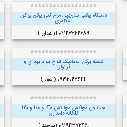
دستگاه پرکنی بلدرچین مرغ کنی پرکن پر کن
اسکندری
09126342689 (زاهدان )
کیسه پرکن اتوماتیک انواع مواد پودری و
گرانولی
09212023644 (اهواز )
جت فن هواکش هوا کش 140 و 100 و 120
گلخانه دامداری
09194372461 (بیرجند )