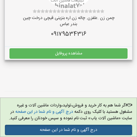
چمن زن .علفزن. چاله زن.اره بنزینی.قیچی درخت چین
بندر عباس
09179534316
مشاهده پروفایل
اگر شما هم به کار خرید و فروش،تولید،واردات ماشین آلات و غیره
مشغول هستید با کلیک روی دکمه
درج آگهی و نام شما در این صفحه
در
سایت «ماشین آلات یاب» ثبت نام نموده و سپس خودتان را معرفی کنید.
درج آگهی و نام شما در این صفحه