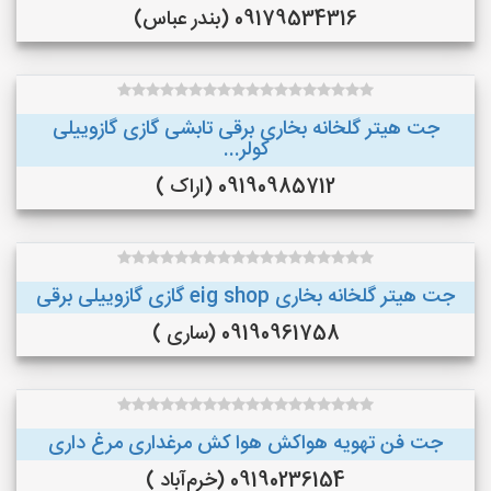
09179534316 (بندر عباس)
جت هیتر گلخانه بخاری برقی تابشی گازی گازوییلی
کولر...
09190985712 (اراک )
جت هیتر گلخانه بخاری eig shop گازی گازوییلی برقی
09190961758 (ساری )
جت فن تهویه هواکش هوا کش مرغداری مرغ داری
09190236154 (خرم‌آباد )