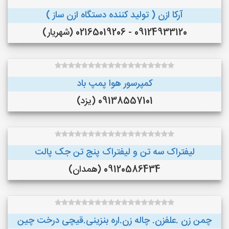
آرکا ازن ( تولید کننده دستگاه ازن ساز )
09124933120 - 02165019206 (شهریار)
کمپرسور هوا پمپ باد
09138557101 (یزد)
لیفتراک سه تن و لیفتراک پنج تن جک پالت
09120586434 (همدان)
چمن زن .علفزن. چاله زن.اره بنزینی.قیچی درخت چین