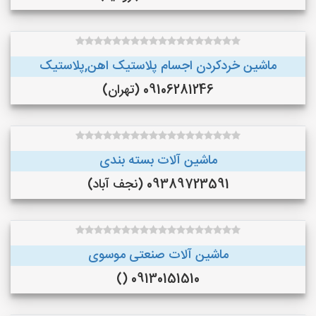
ماشین خردکردن اجسام پلاستیک اهن,پلاستیک
09106281246 (تهران)
ماشین آلات بسته بندی
09389723591 (نجف‌ آباد)
ماشین آلات صنعتی موسوی
09130151510 ()