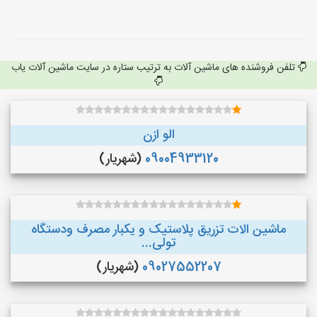
تلفن فروشنده های ماشین آلات به ترتیب ستاره در سایت ماشین آلات یاب
الو ازن
09004933120
(شهریار)
ماشین الات تزریق پلاستیک و یکبار مصرف ودستگاه
تولی...
09027552207
(شهریار)