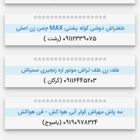
علفتراش دوشی کوله پشتی MAX چمن زن اصلی
09112339075 (رشت )
علف زن علف تراش موتور اره زنجیری سمپاش
09116445203 (گرگان )
مه پاش مهپاش کولر آبی هوا کش - فن هواکش
09190978324 (یاسوج)