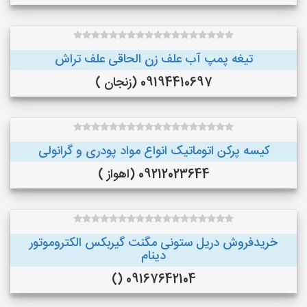
تیغه پمپ آب علف زن الحاقی علف تراش
09194410697 (زنجان )
کیسه پرکن اتوماتیک انواع مواد پودری و گرانولی
09212023644 (اهواز )
خریدفروش دریل ستونی مگنت گیربکس الکتروموتور
دینام
09167642104 ()