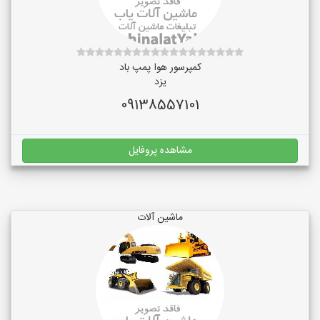
کمپرسور هوا پمپ باد
یزد
09138557101
مشاهده پروفایل
ماشین آلات