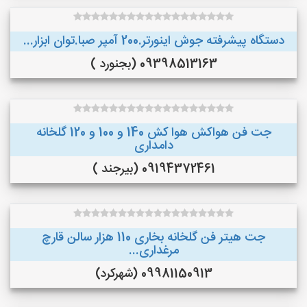
دستگاه پیشرفته جوش اینورتر.200 آمپر صبا.توان ابزار...
09398513163 (بجنورد )
جت فن هواکش هوا کش 140 و 100 و 120 گلخانه
دامداری
09194372461 (بیرجند )
جت هیتر فن گلخانه بخاری 110 هزار سالن قارچ
مرغداری...
09981150913 (شهرکرد)