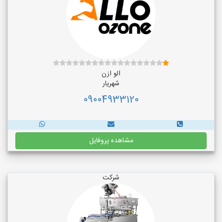
الو ازن
شهریار
09004933120
مشاهده پروفایل
شرکت