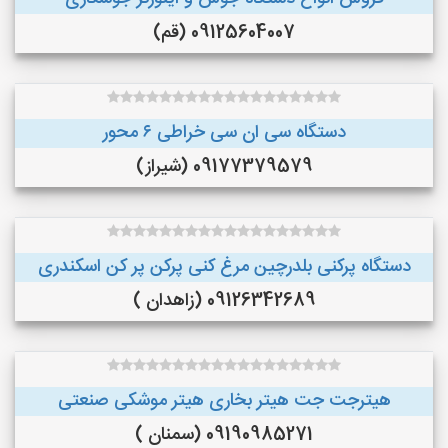
09125604007 (قم)
دستگاه سی ان سی خراطی ۶ محور
09177379579 (شیراز)
دستگاه پرکنی بلدرچین مرغ کنی پرکن پر کن اسکندری
09126342689 (زاهدان )
هیترجت جت هیتر بخاری هیتر موشکی صنعتی
09190985271 (سمنان )