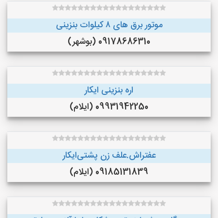
موتور برق های ٨ کیلوات بنزینی
09178686310 (بوشهر)
اره بنزینی ایکار
09931942250 (ایلام)
عفتراش.علف زن پشتی‌ایکار
09185131839 (ایلام)