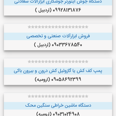
دستگاه جوش اینورتر جوشکاری ابزارآلات سعادتی
09928131876 (اردبیل )
فروش ابزارآلات صنعتی و تخصصی
09033678540 (اردبیل )
پمپ کف کش یا گازوئیل کش درون و بیرون باکی
09058692399 (ارومیه)
دستگاه ماشین خراطی سنگین محک
09031024908 (ارومیه)