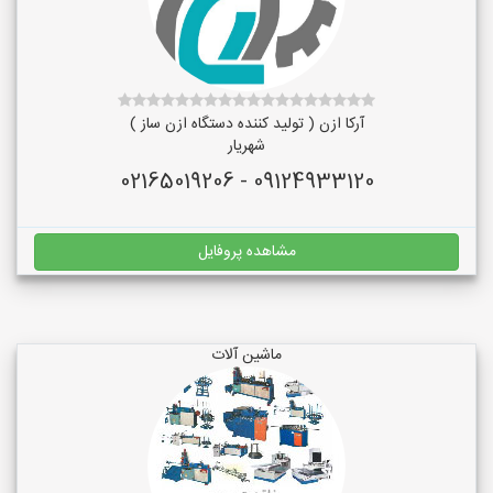
آرکا ازن ( تولید کننده دستگاه ازن ساز )
شهریار
09124933120 - 02165019206
مشاهده پروفایل
ماشین آلات