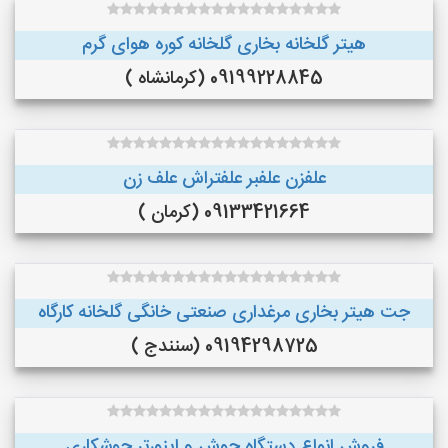
هیتر گلخانه بخاری گلخانه کوره هوای گرم
09199228845 (کرمانشاه )
علفزن علفبر علفتراش علف زن
09133421664 (کرمان )
جت هیتر بخاری مرغداری صنعتی خانگی گلخانه کارگاه
09194298725 (سنندج )
فروش انواع دستگاه جوش و اینورتر جوشکاری