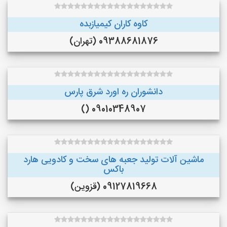
کاوه کاران کیمیازبده
09388681876 (تهران)
دانشوران ره اورد شرق پارس
09010348907 ()
ماشین آلات تولید جعبه های سخت و کادویی هارد
باکس
09127819668 (قزوین)