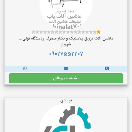
ماشین الات تزریق پلاستیک و یکبار مصرف ودستگاه تولی...
شهریار
09027552207
مشاهده پروفایل
تولیدی