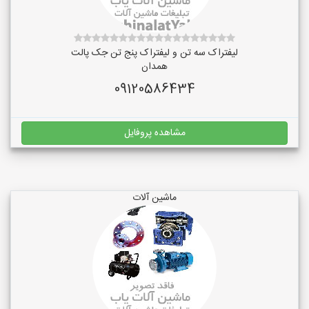
لیفتراک سه تن و لیفتراک پنج تن جک پالت
همدان
09120586434
مشاهده پروفایل
ماشین آلات