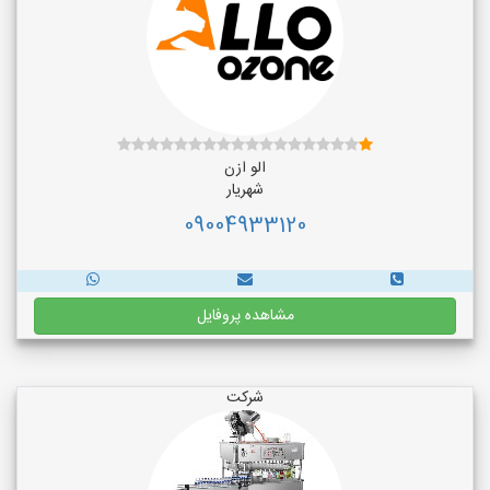
الو ازن
شهریار
09004933120
مشاهده پروفایل
شرکت