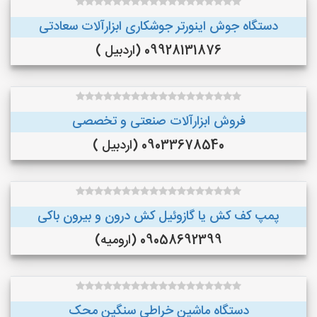
دستگاه جوش اینورتر جوشکاری ابزارآلات سعادتی
09928131876 (اردبیل )
فروش ابزارآلات صنعتی و تخصصی
09033678540 (اردبیل )
پمپ کف کش یا گازوئیل کش درون و بیرون باکی
09058692399 (ارومیه)
دستگاه ماشین خراطی سنگین محک