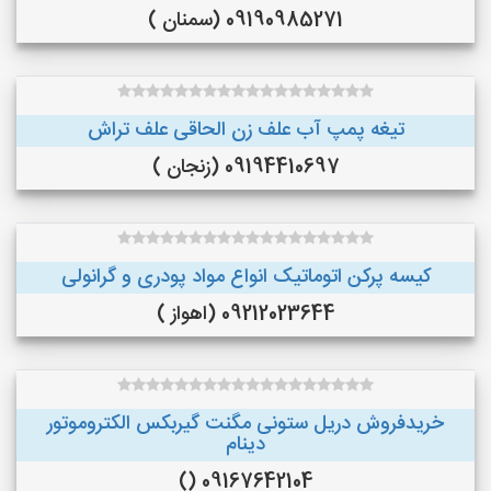
09190985271 (سمنان )
تیغه پمپ آب علف زن الحاقی علف تراش
09194410697 (زنجان )
کیسه پرکن اتوماتیک انواع مواد پودری و گرانولی
09212023644 (اهواز )
خریدفروش دریل ستونی مگنت گیربکس الکتروموتور
دینام
09167642104 ()