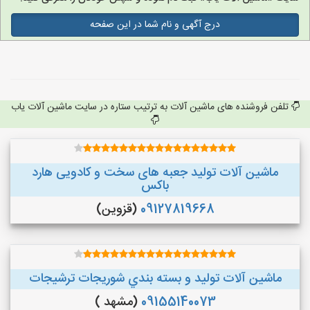
درج آگهی و نام شما در این صفحه
تلفن فروشنده های ماشین آلات به ترتیب ستاره در سایت ماشین آلات یاب
ماشین آلات تولید جعبه های سخت و کادویی هارد
باکس
09127819668
(قزوین)
ماشین آلات توليد و بسته بندي شوريجات ترشيجات
09155140073
(مشهد )