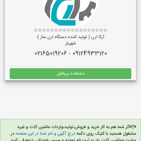
آرکا ازن ( تولید کننده دستگاه ازن ساز )
شهریار
09124933120 - 02165019206
مشاهده پروفایل
اگر شما هم به کار خرید و فروش،تولید،واردات ماشین آلات و غیره
مشغول هستید با کلیک روی دکمه
درج آگهی و نام شما در این صفحه
در
سایت «ماشین آلات یاب» ثبت نام نموده و سپس خودتان را معرفی کنید.