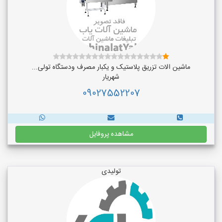
ماشین الات تزریق پلاستیک و یکبار مصرف ودستگاه تولی...
شهریار
09027552207
مشاهده پروفایل
تولیدی