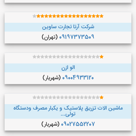
شرکت آرتا تجارت ساوین
09197373509
(تهران)
الو ازن
09004933120
(شهریار)
ماشین الات تزریق پلاستیک و یکبار مصرف ودستگاه
تولی...
09027552207
(شهریار)