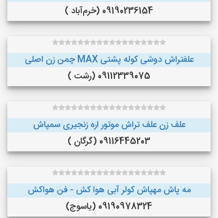
09190236154 (خرم‌آباد )
علفتراش دوشی کوله پشتی MAX چمن زن اصلی
09112339075 (رشت )
علف زن علف تراش موتور اره زنجیری سمپاش
09116445203 (گرگان )
مه پاش مهپاش کولر آبی هوا کش - فن هواکش
09190978324 (یاسوج)