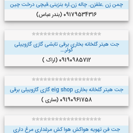
چمن زن .علفزن. چاله زن.اره بنزینی.قیچی درخت چین
09179534316 (بندر عباس)
جت هیتر گلخانه بخاری برقی تابشی گازی گازوییلی
کولر...
09190985712 (اراک )
جت هیتر گلخانه بخاری eig shop گازی گازوییلی برقی
09190961758 (ساری )
جت فن تهویه هواکش هوا کش مرغداری مرغ داری