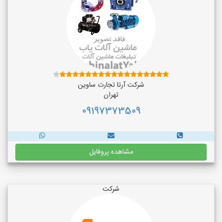
شرکت آرتا تجارت ساوین
تهران
09197373509
مشاهده پروفایل
شرکت