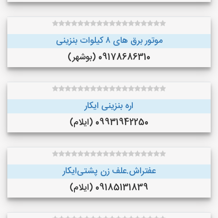
موتور برق های ٨ کیلوات بنزینی
09178686310 (بوشهر)
اره بنزینی ایکار
09931942250 (ایلام)
عفتراش.علف زن پشتی‌ایکار
09185131839 (ایلام)