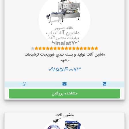
ماشین آلات توليد و بسته بندي شوريجات ترشيجات
مشهد
09155140073
مشاهده پروفایل
ماشین آلات