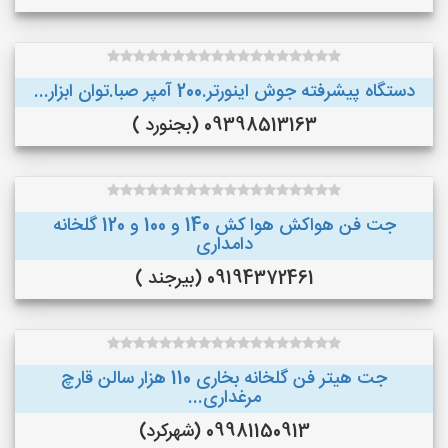
دستگاه پیشرفته جوش اینورتر.200 آمپر صبا.توان ابزار...
09398513163 (بجنورد )
جت فن هواکش هوا کش 140 و 100 و 120 گلخانه
دامداری
09194372461 (بیرجند )
جت هیتر فن گلخانه بخاری 110 هزار سالن قارچ
مرغداری...
09981150913 (شهرکرد)