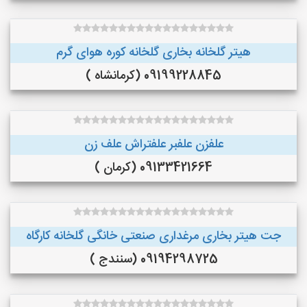
هیتر گلخانه بخاری گلخانه کوره هوای گرم
09199228845 (کرمانشاه )
علفزن علفبر علفتراش علف زن
09133421664 (کرمان )
جت هیتر بخاری مرغداری صنعتی خانگی گلخانه کارگاه
09194298725 (سنندج )