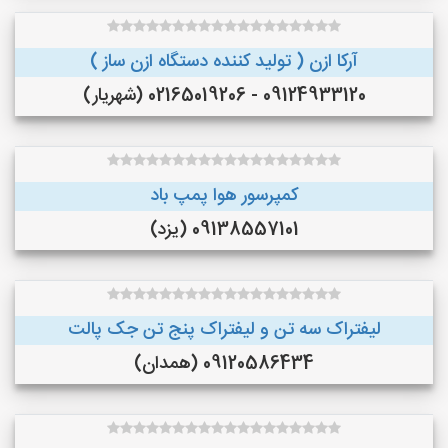
آرکا ازن ( تولید کننده دستگاه ازن ساز )
09124933120 - 02165019206 (شهریار)
کمپرسور هوا پمپ باد
09138557101 (یزد)
لیفتراک سه تن و لیفتراک پنج تن جک پالت
09120586434 (همدان)