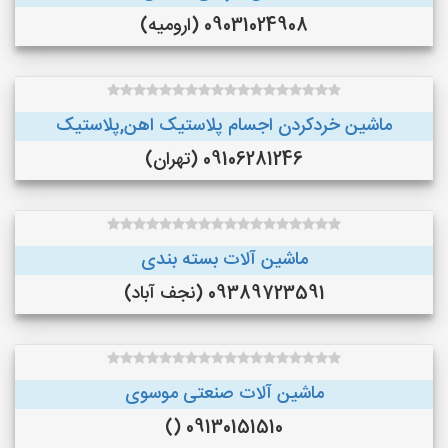
09031024908 (ارومیه)
ماشین خردکردن اجسام پلاستیک اهن,پلاستیک
09106281246 (تهران)
ماشین آلات بسته بندی
09389723591 (نجف‌ آباد)
ماشین آلات صنعتی موسوی
09130151510 ()