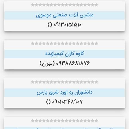
ماشین آلات صنعتی موسوی
09130151510 ()
کاوه کاران کیمیازبده
09388681876 (تهران)
دانشوران ره اورد شرق پارس
09010348907 ()