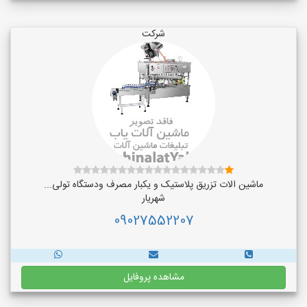
شرکت
ماشین الات تزریق پلاستیک و یکبار مصرف ودستگاه تولی...
شهریار
09027552207
مشاهده پروفایل