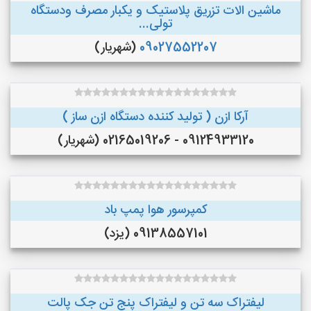
ماشین الات تزریق پلاستیک و یکبار مصرف ودستگاه
تولی...
09027552207
(شهریار)
آرکا ازن ( تولید کننده دستگاه ازن ساز )
09124933120 - 02165019206 (شهریار)
کمپرسور هوا پمپ باد
09138557101 (یزد)
لیفتراک سه تن و لیفتراک پنج تن جک پالت