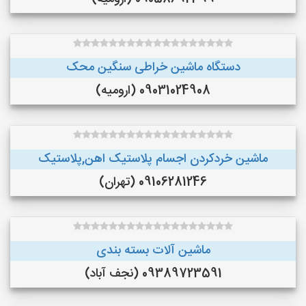
دستگاه ماشین خراطی سنگین محک
09031024908 (ارومیه)
ماشین خردکردن اجسام پلاستیک اهن,پلاستیک
09106281246 (تهران)
ماشین آلات بسته بندی
09389723591 (نجف‌ آباد)