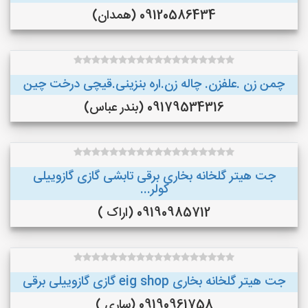
09120586434 (همدان)
چمن زن .علفزن. چاله زن.اره بنزینی.قیچی درخت چین
09179534316 (بندر عباس)
جت هیتر گلخانه بخاری برقی تابشی گازی گازوییلی
کولر...
09190985712 (اراک )
جت هیتر گلخانه بخاری eig shop گازی گازوییلی برقی
09190961758 (ساری )