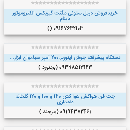
خریدفروش دریل ستونی مگنت گیربکس الکتروموتور
دینام
09167642104 ()
دستگاه پیشرفته جوش اینورتر.200 آمپر صبا.توان ابزار...
09398513163 (بجنورد )
جت فن هواکش هوا کش 140 و 100 و 120 گلخانه
دامداری
09194372461 (بیرجند )