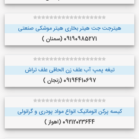
هیترجت جت هیتر بخاری هیتر موشکی صنعتی
09190985271 (سمنان )
تیغه پمپ آب علف زن الحاقی علف تراش
09194410697 (زنجان )
کیسه پرکن اتوماتیک انواع مواد پودری و گرانولی
09212023644 (اهواز )