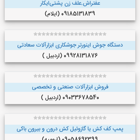
عفتراش.علف زن پشتی‌ایکار
09185131839 (ایلام)
دستگاه جوش اینورتر جوشکاری ابزارآلات سعادتی
09928131876 (اردبیل )
فروش ابزارآلات صنعتی و تخصصی
09033678540 (اردبیل )
پمپ کف کش یا گازوئیل کش درون و بیرون باکی
09058692399 (ارومیه)