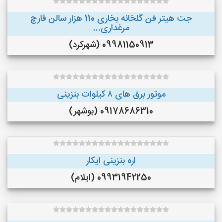
جت هیتر فن گلخانه بخاری 110 هزار سالن قارچ
مرغداری...
09981150913 (شهرکرد)
موتور برق های ٨ کیلوات بنزینی
09178686310 (بوشهر)
اره بنزینی ایکار
09931942250 (ایلام)