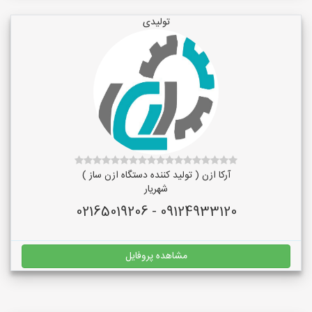
تولیدی
آرکا ازن ( تولید کننده دستگاه ازن ساز )
شهریار
09124933120 - 02165019206
مشاهده پروفایل