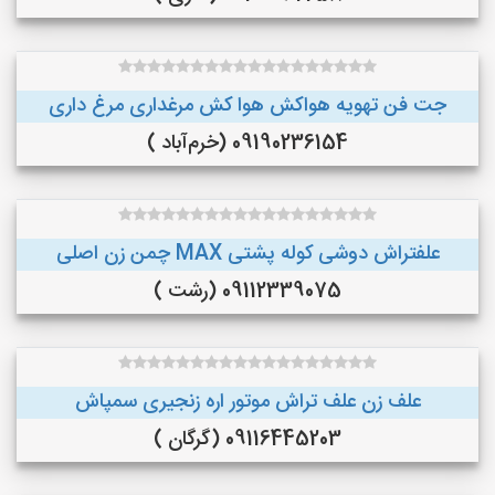
جت فن تهویه هواکش هوا کش مرغداری مرغ داری
09190236154 (خرم‌آباد )
علفتراش دوشی کوله پشتی MAX چمن زن اصلی
09112339075 (رشت )
علف زن علف تراش موتور اره زنجیری سمپاش
09116445203 (گرگان )