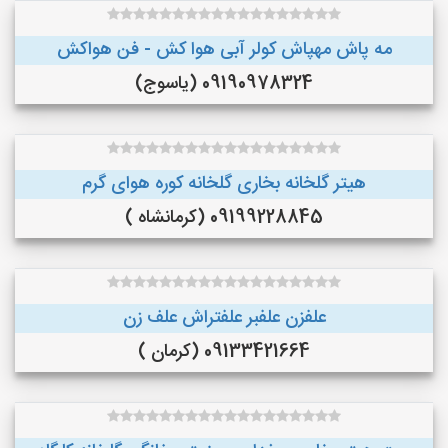
مه پاش مهپاش کولر آبی هوا کش - فن هواکش
09190978324 (یاسوج)
هیتر گلخانه بخاری گلخانه کوره هوای گرم
09199228845 (کرمانشاه )
علفزن علفبر علفتراش علف زن
09133421664 (کرمان )