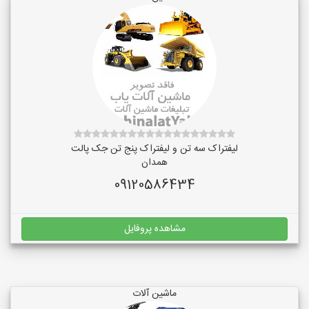
لیفتراک سه تن و لیفتراک پنج تن جک پالت
همدان
09120586434
مشاهده پروفایل
ماشین آلات