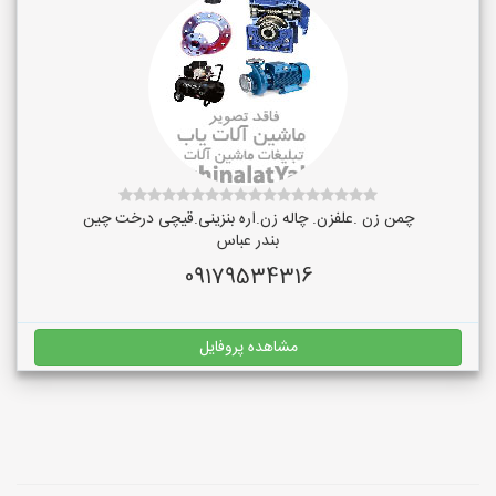
چمن زن .علفزن. چاله زن.اره بنزینی.قیچی درخت چین
بندر عباس
09179534316
مشاهده پروفایل