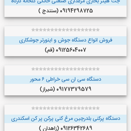
جت هیتر بخاری مرغداری صنعتی خانگی گلخانه کارگاه
09194298725 (سنندج )
فروش انواع دستگاه جوش و اینورتر جوشکاری
09125604007 (قم)
دستگاه سی ان سی خراطی ۶ محور
09177379579 (شیراز)
دستگاه پرکنی بلدرچین مرغ کنی پرکن پر کن اسکندری
09126342689 (زاهدان )