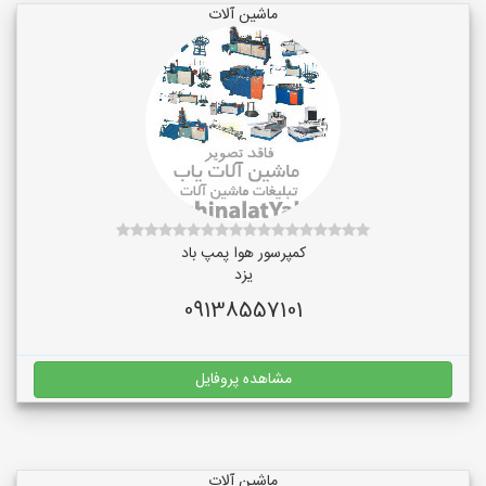
ماشین آلات
کمپرسور هوا پمپ باد
یزد
09138557101
مشاهده پروفایل
ماشین آلات