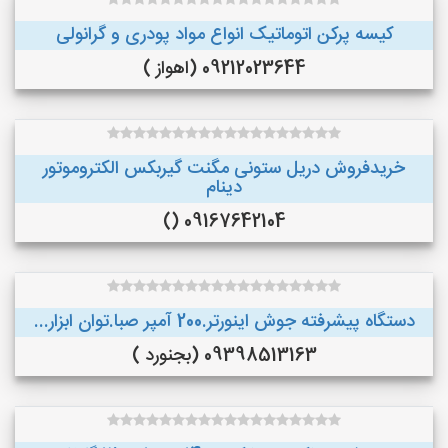
کیسه پرکن اتوماتیک انواع مواد پودری و گرانولی
09212023644 (اهواز )
خریدفروش دریل ستونی مگنت گیربکس الکتروموتور
دینام
09167642104 ()
دستگاه پیشرفته جوش اینورتر.200 آمپر صبا.توان ابزار...
09398513163 (بجنورد )