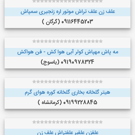
علف زن علف تراش موتور اره زنجیری سمپاش
09116445203 (گرگان )
مه پاش مهپاش کولر آبی هوا کش - فن هواکش
09190978324 (یاسوج)
هیتر گلخانه بخاری گلخانه کوره هوای گرم
09199228845 (کرمانشاه )
علفزن علفبر علفتراش علف زن