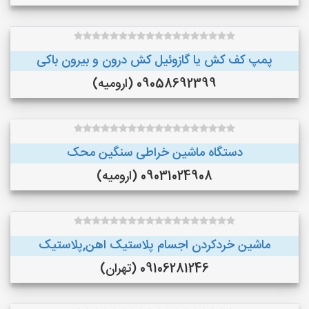
پمپ کف کش یا گازوئیل کش درون و بیرون باکی
09058692399 (ارومیه)
دستگاه ماشین خراطی سنگین محک
09031024908 (ارومیه)
ماشین خردکردن اجسام پلاستیک اهن,پلاستیک
09106281246 (تهران)