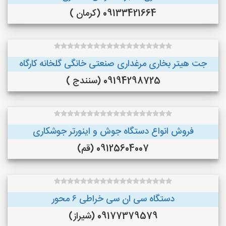
09133421664 (کرمان )
جت هیتر بخاری مرغداری صنعتی خانگی گلخانه کارگاه
09194298725 (سنندج )
فروش انواع دستگاه جوش و اینورتر جوشکاری
09125604007 (قم)
دستگاه سی ان سی خراطی ۶ محور
09177379579 (شیراز)