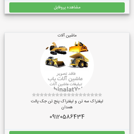
مشاهده پروفایل
ماشین آلات
لیفتراک سه تن و لیفتراک پنج تن جک پالت
همدان
09120586434