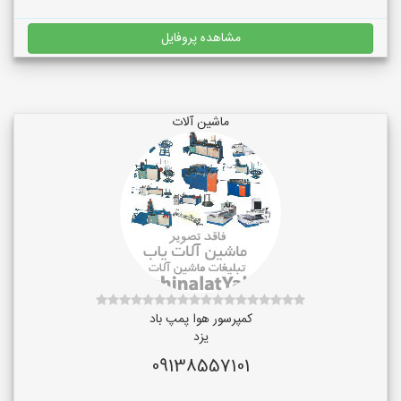
مشاهده پروفایل
ماشین آلات
کمپرسور هوا پمپ باد
یزد
09138557101