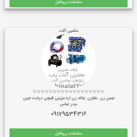
مشاهده پروفایل
ماشین آلات
چمن زن .علفزن. چاله زن.اره بنزینی.قیچی درخت چین
بندر عباس
09179534316
مشاهده پروفایل