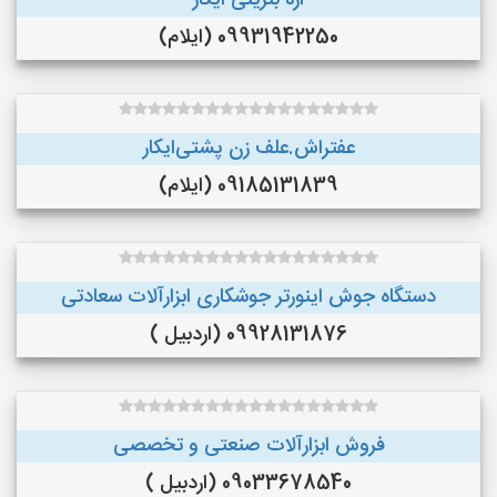
اره بنزینی ایکار
09931942250 (ایلام)
عفتراش.علف زن پشتی‌ایکار
09185131839 (ایلام)
دستگاه جوش اینورتر جوشکاری ابزارآلات سعادتی
09928131876 (اردبیل )
فروش ابزارآلات صنعتی و تخصصی
09033678540 (اردبیل )