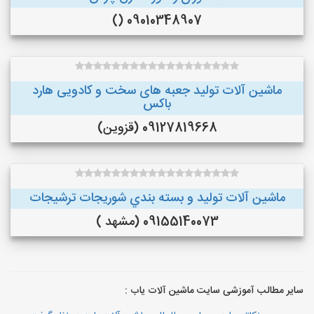
09010348907 ()
ماشین آلات تولید جعبه های سخت و کادویی هارد
باکس
09127819668 (قزوین)
ماشین آلات توليد و بسته بندي شوريجات ترشيجات
09155140073 (مشهد )
سایر مطالب آموزشی سایت ماشین آلات یاب :