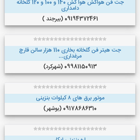
جت فن هواکش هوا کش 140 و 100 و 120 گلخانه
دامداری
09194372461 (بیرجند )
جت هیتر فن گلخانه بخاری 110 هزار سالن قارچ
مرغداری...
09981150913 (شهرکرد)
موتور برق های ٨ کیلوات بنزینی
09178686310 (بوشهر)