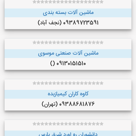
ماشین آلات بسته بندی
09389723591 (نجف‌ آباد)
ماشین آلات صنعتی موسوی
09130151510 ()
کاوه کاران کیمیازبده
09388681876 (تهران)
دانشوران ره اورد شرق پارس