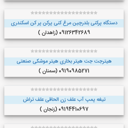
دستگاه پرکنی بلدرچین مرغ کنی پرکن پر کن اسکندری
09126342689 (زاهدان )
هیترجت جت هیتر بخاری هیتر موشکی صنعتی
09190985271 (سمنان )
تیغه پمپ آب علف زن الحاقی علف تراش
09194410697 (زنجان )