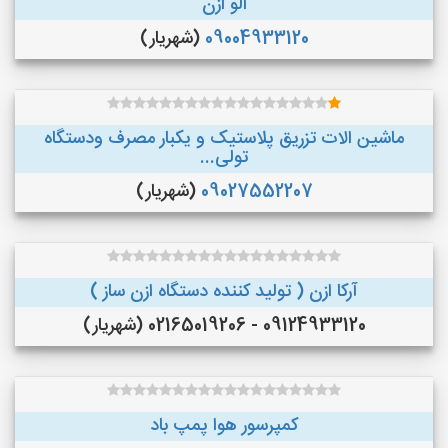
الو ازن
09004933120
(شهریار)
ماشین الات تزریق پلاستیک و یکبار مصرف ودستگاه
تولی...
09027552207
(شهریار)
آرکا ازن ( تولید کننده دستگاه ازن ساز )
09124933120 - 02165019206 (شهریار)
کمپرسور هوا پمپ باد