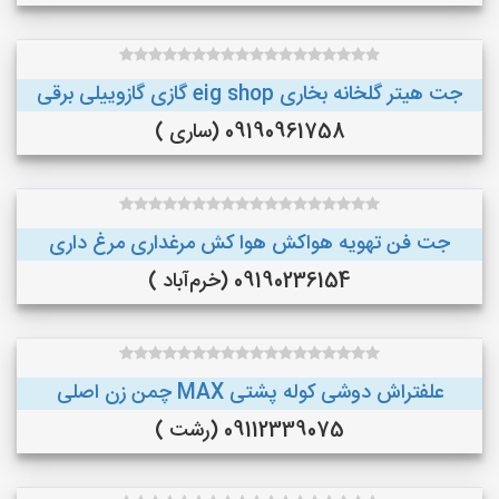
جت هیتر گلخانه بخاری eig shop گازی گازوییلی برقی
09190961758 (ساری )
جت فن تهویه هواکش هوا کش مرغداری مرغ داری
09190236154 (خرم‌آباد )
علفتراش دوشی کوله پشتی MAX چمن زن اصلی
09112339075 (رشت )