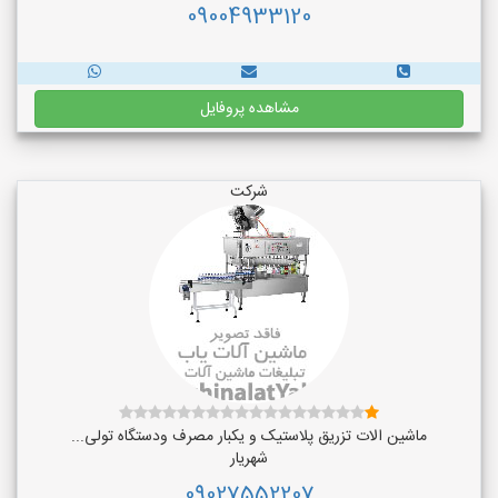
09004933120
مشاهده پروفایل
شرکت
ماشین الات تزریق پلاستیک و یکبار مصرف ودستگاه تولی...
شهریار
09027552207