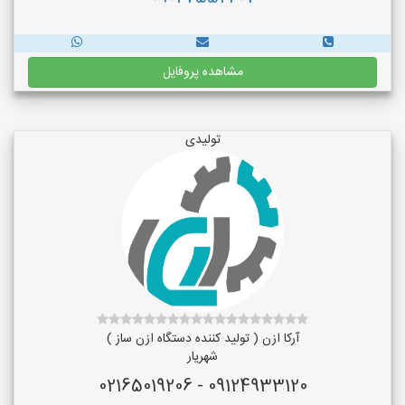
مشاهده پروفایل
تولیدی
آرکا ازن ( تولید کننده دستگاه ازن ساز )
شهریار
09124933120 - 02165019206