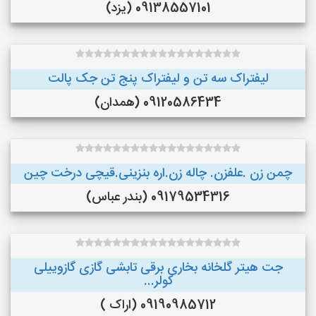
09138557101 (یزد)
لیفتراک سه تن و لیفتراک پنج تن جک پالت
09120586434 (همدان)
چمن زن .علفزن. چاله زن.اره بنزینی.قیچی درخت چین
09179534316 (بندر عباس)
جت هیتر گلخانه بخاری برقی تابشی گازی گازوییلی
کولر...
09190985712 (اراک )