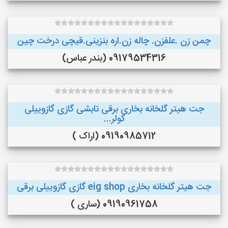
چمن زن .علفزن. چاله زن.اره بنزینی.قیچی درخت چین
09179534316 (بندر عباس)
جت هیتر گلخانه بخاری برقی تابشی گازی گازوییلی
کولر...
09190985712 (اراک )
جت هیتر گلخانه بخاری eig shop گازی گازوییلی برقی
09190961758 (ساری )