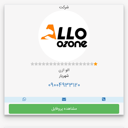
شرکت
الو ازن
شهریار
09004933120
مشاهده پروفایل