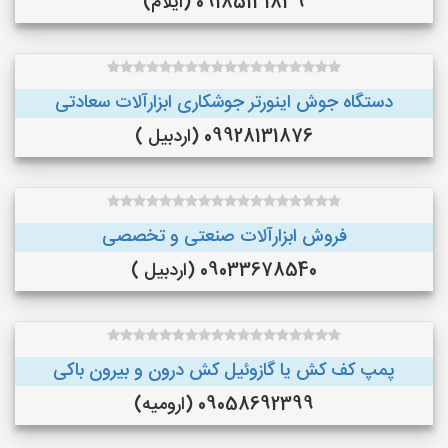
09185131839 (ایلام)
دستگاه جوش اینورتر جوشکاری ابزارآلات سعادتی
09928131876 (اردبیل )
فروش ابزارآلات صنعتی و تخصصی
09033678540 (اردبیل )
پمپ کف کش یا گازوئیل کش درون و بیرون باکی
09058692399 (ارومیه)