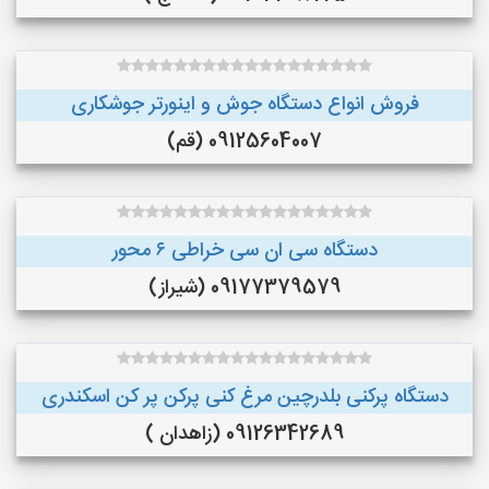
فروش انواع دستگاه جوش و اینورتر جوشکاری
09125604007 (قم)
دستگاه سی ان سی خراطی ۶ محور
09177379579 (شیراز)
دستگاه پرکنی بلدرچین مرغ کنی پرکن پر کن اسکندری
09126342689 (زاهدان )