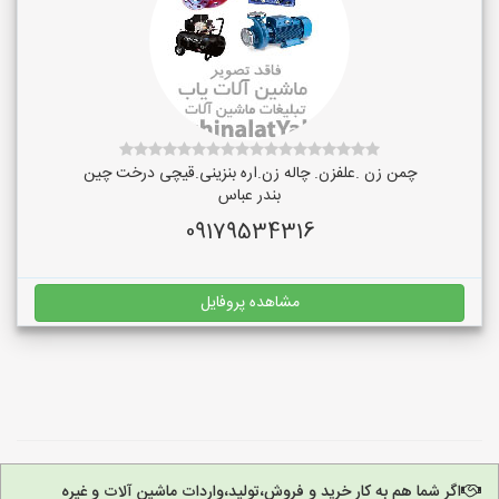
چمن زن .علفزن. چاله زن.اره بنزینی.قیچی درخت چین
بندر عباس
09179534316
مشاهده پروفایل
اگر شما هم به کار خرید و فروش،تولید،واردات ماشین آلات و غیره