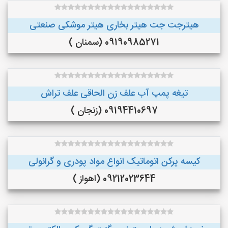
هیترجت جت هیتر بخاری هیتر موشکی صنعتی
09190985271 (سمنان )
تیغه پمپ آب علف زن الحاقی علف تراش
09194410697 (زنجان )
کیسه پرکن اتوماتیک انواع مواد پودری و گرانولی
09212023644 (اهواز )