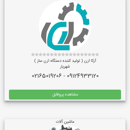
آرکا ازن ( تولید کننده دستگاه ازن ساز )
شهریار
09124933120 - 02165019206
مشاهده پروفایل
ماشین آلات