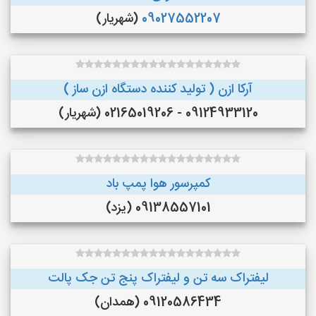
09027552207
(شهریار)
آرکا ازن ( تولید کننده دستگاه ازن ساز )
09124933120 - 02165019206 (شهریار)
کمپرسور هوا پمپ باد
09138557101 (یزد)
لیفتراک سه تن و لیفتراک پنج تن جک پالت
09120586434 (همدان)