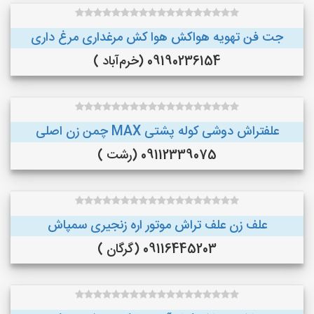
جت فن تهویه هواکش هوا کش مرغداری مرغ داری
09190236154 (خرم‌آباد )
علفتراش دوشی کوله پشتی MAX چمن زن اصلی
09112339075 (رشت )
علف زن علف تراش موتور اره زنجیری سمپاش
09116445203 (گرگان )