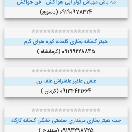
مه پاش مهپاش کولر آبی هوا کش - فن هواکش
09190978324 (یاسوج)
هیتر گلخانه بخاری گلخانه کوره هوای گرم
09199228845 (کرمانشاه )
علفزن علفبر علفتراش علف زن
09133421664 (کرمان )
جت هیتر بخاری مرغداری صنعتی خانگی گلخانه کارگاه
09194298725 (سنندج )