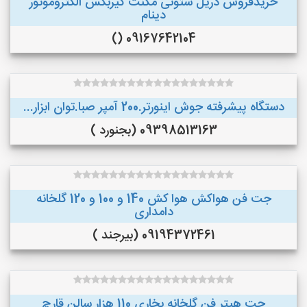
خریدفروش دریل ستونی مگنت گیربکس الکتروموتور
دینام
09167642104 ()
دستگاه پیشرفته جوش اینورتر.200 آمپر صبا.توان ابزار...
09398513163 (بجنورد )
جت فن هواکش هوا کش 140 و 100 و 120 گلخانه
دامداری
09194372461 (بیرجند )
جت هیتر فن گلخانه بخاری 110 هزار سالن قارچ