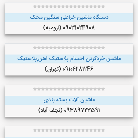
دستگاه ماشین خراطی سنگین محک
09031024908 (ارومیه)
ماشین خردکردن اجسام پلاستیک اهن,پلاستیک
09106281246 (تهران)
ماشین آلات بسته بندی
09389723591 (نجف‌ آباد)