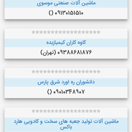
ماشین آلات صنعتی موسوی
09130151510 ()
کاوه کاران کیمیازبده
09388681876 (تهران)
دانشوران ره اورد شرق پارس
09010348907 ()
ماشین آلات تولید جعبه های سخت و کادویی هارد
باکس