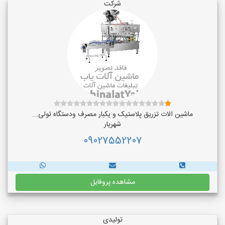
شرکت
ماشین الات تزریق پلاستیک و یکبار مصرف ودستگاه تولی...
شهریار
09027552207
مشاهده پروفایل
تولیدی