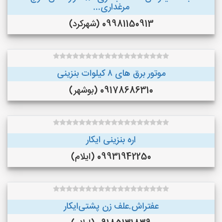
مرغداری...
09981150913 (شهرکرد)
موتور برق های ٨ کیلوات بنزینی
09178686310 (بوشهر)
اره بنزینی ایکار
09931942250 (ایلام)
عفتراش.علف زن پشتی‌ایکار