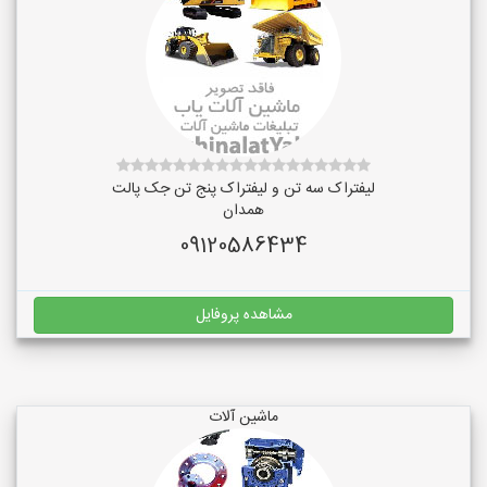
لیفتراک سه تن و لیفتراک پنج تن جک پالت
همدان
09120586434
مشاهده پروفایل
ماشین آلات