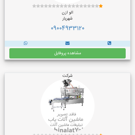
الو ازن
شهریار
09004933120
مشاهده پروفایل
شرکت