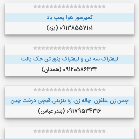
کمپرسور هوا پمپ باد
09138557101 (یزد)
لیفتراک سه تن و لیفتراک پنج تن جک پالت
09120586434 (همدان)
چمن زن .علفزن. چاله زن.اره بنزینی.قیچی درخت چین
09179534316 (بندر عباس)