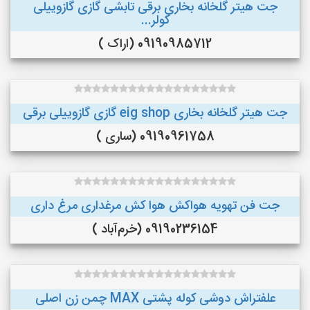
جت هیتر گلخانه بخاری برقی تابشی گازی گازوییلی
کولر...
09190985712 (اراک )
جت هیتر گلخانه بخاری eig shop گازی گازوییلی برقی
09190961758 (ساری )
جت فن تهویه هواکش هوا کش مرغداری مرغ داری
09190236154 (خرم‌آباد )
علفتراش دوشی کوله پشتی MAX چمن زن اصلی