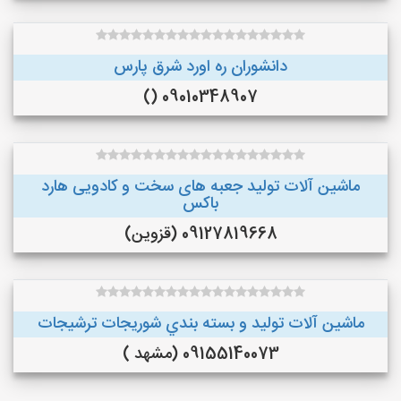
دانشوران ره اورد شرق پارس
09010348907 ()
ماشین آلات تولید جعبه های سخت و کادویی هارد
باکس
09127819668 (قزوین)
ماشین آلات توليد و بسته بندي شوريجات ترشيجات
09155140073 (مشهد )