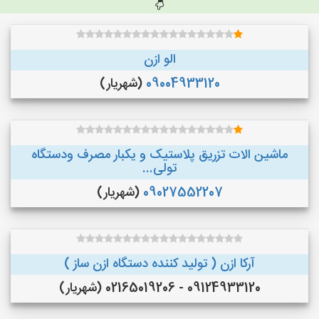
الو ازن
09004933120
(شهریار)
ماشین الات تزریق پلاستیک و یکبار مصرف ودستگاه
تولی...
09027552207
(شهریار)
آرکا ازن ( تولید کننده دستگاه ازن ساز )
09124933120 - 02165019206 (شهریار)