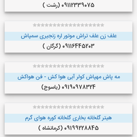
09112339075 (رشت )
علف زن علف تراش موتور اره زنجیری سمپاش
09116445203 (گرگان )
مه پاش مهپاش کولر آبی هوا کش - فن هواکش
09190978324 (یاسوج)
هیتر گلخانه بخاری گلخانه کوره هوای گرم
09199228845 (کرمانشاه )