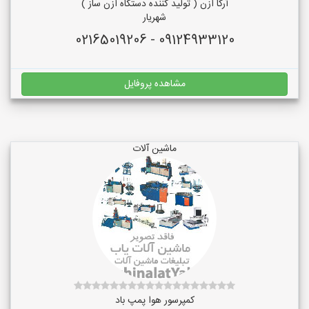
آرکا ازن ( تولید کننده دستگاه ازن ساز )
شهریار
09124933120 - 02165019206
مشاهده پروفایل
ماشین آلات
کمپرسور هوا پمپ باد