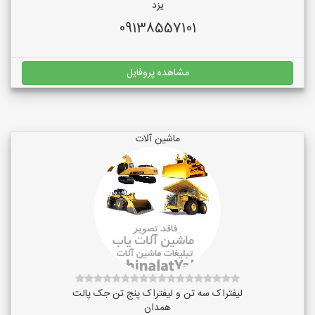
یزد
09138557101
مشاهده پروفایل
ماشین آلات
لیفتراک سه تن و لیفتراک پنج تن جک پالت
همدان