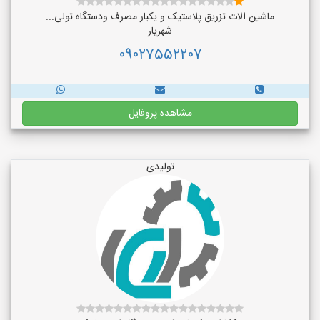
ماشین الات تزریق پلاستیک و یکبار مصرف ودستگاه تولی...
شهریار
09027552207
مشاهده پروفایل
تولیدی