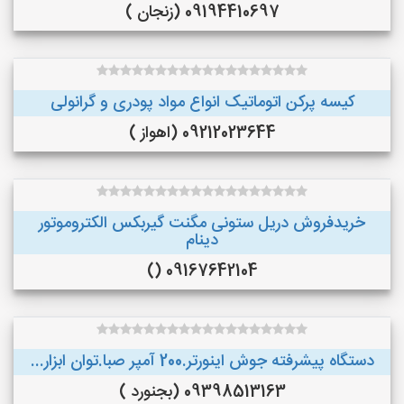
09194410697 (زنجان )
کیسه پرکن اتوماتیک انواع مواد پودری و گرانولی
09212023644 (اهواز )
خریدفروش دریل ستونی مگنت گیربکس الکتروموتور
دینام
09167642104 ()
دستگاه پیشرفته جوش اینورتر.200 آمپر صبا.توان ابزار...
09398513163 (بجنورد )