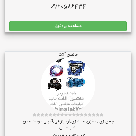
09120586434
مشاهده پروفایل
ماشین آلات
چمن زن .علفزن. چاله زن.اره بنزینی.قیچی درخت چین
بندر عباس