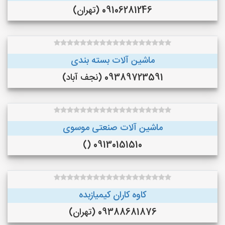
09106281246 (تهران)
ماشین آلات بسته بندی
09389723591 (نجف‌ آباد)
ماشین آلات صنعتی موسوی
09130151510 ()
کاوه کاران کیمیازبده
09388681876 (تهران)