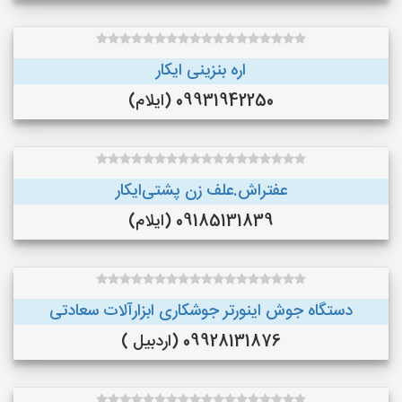
اره بنزینی ایکار
09931942250 (ایلام)
عفتراش.علف زن پشتی‌ایکار
09185131839 (ایلام)
دستگاه جوش اینورتر جوشکاری ابزارآلات سعادتی
09928131876 (اردبیل )