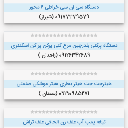
دستگاه سی ان سی خراطی ۶ محور
09177379579 (شیراز)
دستگاه پرکنی بلدرچین مرغ کنی پرکن پر کن اسکندری
09126342689 (زاهدان )
هیترجت جت هیتر بخاری هیتر موشکی صنعتی
09190985271 (سمنان )
تیغه پمپ آب علف زن الحاقی علف تراش