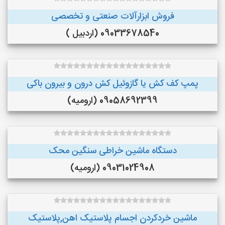
فروش ابزارآلات صنعتی و تخصصی
09033678540 (اردبیل )
پمپ کف کش یا گازوئیل کش درون و بیرون باکی
09058692399 (ارومیه)
دستگاه ماشین خراطی سنگین محک
09031024908 (ارومیه)
ماشین خردکردن اجسام پلاستیک اهن,پلاستیک