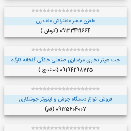
علفزن علفبر علفتراش علف زن
09133421664 (کرمان )
جت هیتر بخاری مرغداری صنعتی خانگی گلخانه کارگاه
09194298725 (سنندج )
فروش انواع دستگاه جوش و اینورتر جوشکاری
09125604007 (قم)