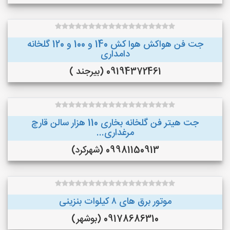
جت فن هواکش هوا کش 140 و 100 و 120 گلخانه
دامداری
09194372461 (بیرجند )
جت هیتر فن گلخانه بخاری 110 هزار سالن قارچ
مرغداری...
09981150913 (شهرکرد)
موتور برق های ٨ کیلوات بنزینی
09178686310 (بوشهر)