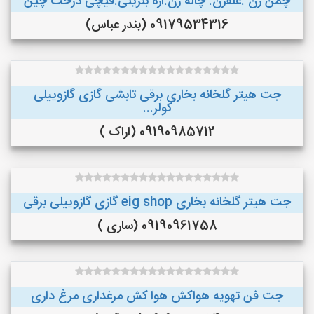
چمن زن .علفزن. چاله زن.اره بنزینی.قیچی درخت چین
09179534316 (بندر عباس)
جت هیتر گلخانه بخاری برقی تابشی گازی گازوییلی
کولر...
09190985712 (اراک )
جت هیتر گلخانه بخاری eig shop گازی گازوییلی برقی
09190961758 (ساری )
جت فن تهویه هواکش هوا کش مرغداری مرغ داری