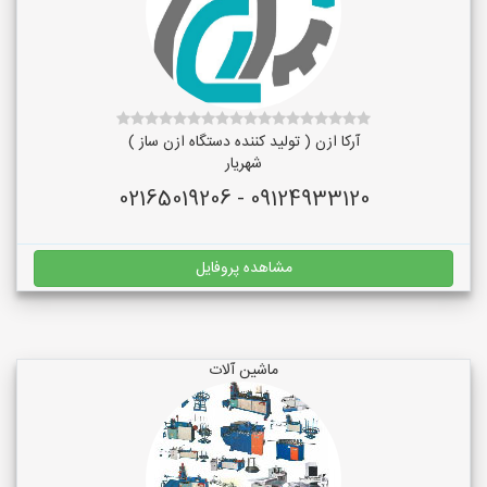
آرکا ازن ( تولید کننده دستگاه ازن ساز )
شهریار
09124933120 - 02165019206
مشاهده پروفایل
ماشین آلات