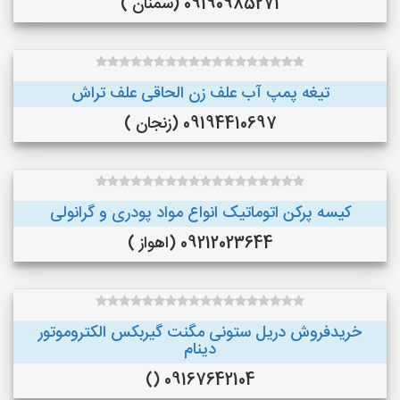
09190985271 (سمنان )
تیغه پمپ آب علف زن الحاقی علف تراش
09194410697 (زنجان )
کیسه پرکن اتوماتیک انواع مواد پودری و گرانولی
09212023644 (اهواز )
خریدفروش دریل ستونی مگنت گیربکس الکتروموتور
دینام
09167642104 ()