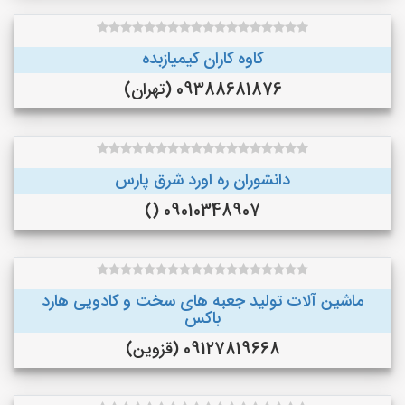
کاوه کاران کیمیازبده
09388681876 (تهران)
دانشوران ره اورد شرق پارس
09010348907 ()
ماشین آلات تولید جعبه های سخت و کادویی هارد
باکس
09127819668 (قزوین)