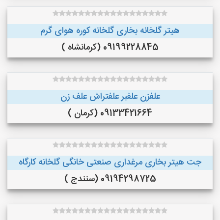
هیتر گلخانه بخاری گلخانه کوره هوای گرم
09199228845 (کرمانشاه )
علفزن علفبر علفتراش علف زن
09133421664 (کرمان )
جت هیتر بخاری مرغداری صنعتی خانگی گلخانه کارگاه
09194298725 (سنندج )