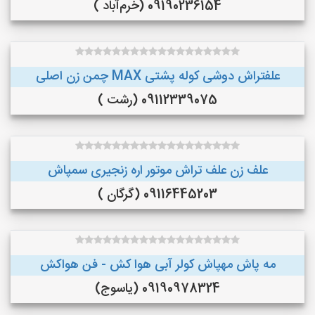
09190236154 (خرم‌آباد )
علفتراش دوشی کوله پشتی MAX چمن زن اصلی
09112339075 (رشت )
علف زن علف تراش موتور اره زنجیری سمپاش
09116445203 (گرگان )
مه پاش مهپاش کولر آبی هوا کش - فن هواکش
09190978324 (یاسوج)