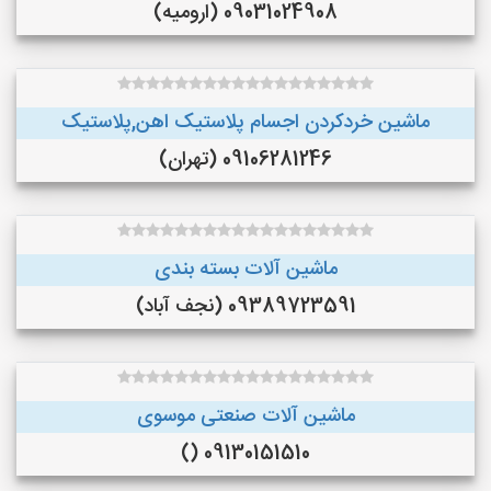
09031024908 (ارومیه)
ماشین خردکردن اجسام پلاستیک اهن,پلاستیک
09106281246 (تهران)
ماشین آلات بسته بندی
09389723591 (نجف‌ آباد)
ماشین آلات صنعتی موسوی
09130151510 ()