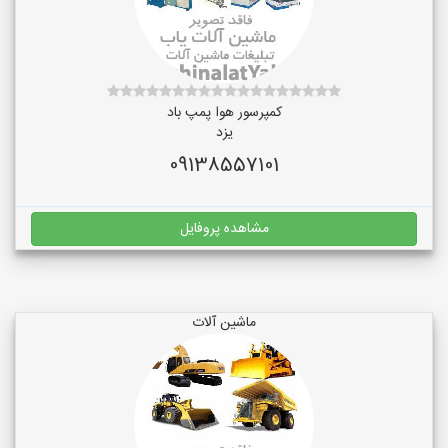
کمپرسور هوا پمپ باد
یزد
09138557101
مشاهده پروفایل
ماشین آلات