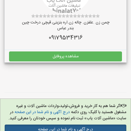
چمن زن .علفزن. چاله زن.اره بنزینی.قیچی درخت چین
بندر عباس
09179534316
مشاهده پروفایل
اگر شما هم به کار خرید و فروش،تولید،واردات ماشین آلات و غیره
مشغول هستید با کلیک روی دکمه
درج آگهی و نام شما در این صفحه
در
سایت «ماشین آلات یاب» ثبت نام نموده و سپس خودتان را معرفی کنید.
درج آگهی و نام شما در این صفحه