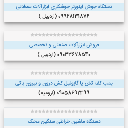
دستگاه جوش اینورتر جوشکاری ابزارآلات سعادتی
09928131876 (اردبیل )
فروش ابزارآلات صنعتی و تخصصی
09033678540 (اردبیل )
پمپ کف کش یا گازوئیل کش درون و بیرون باکی
09058692399 (ارومیه)
دستگاه ماشین خراطی سنگین محک