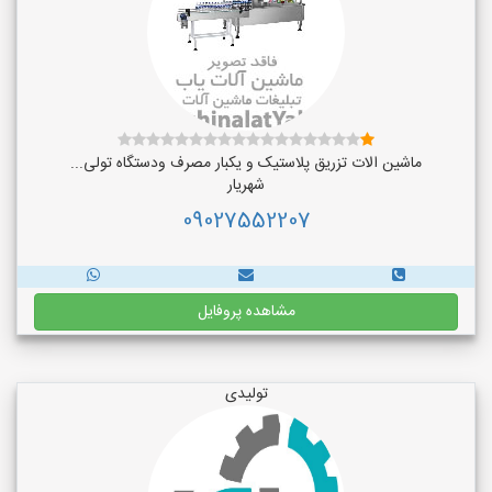
ماشین الات تزریق پلاستیک و یکبار مصرف ودستگاه تولی...
شهریار
09027552207
مشاهده پروفایل
تولیدی