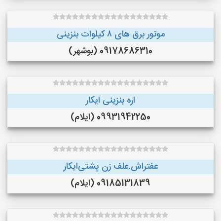
موتور برق های ٨ کیلوات بنزینی
09178686310 (بوشهر)
اره بنزینی ایکار
09931942250 (ایلام)
عفتراش.علف زن پشتی‌ایکار
09185131839 (ایلام)