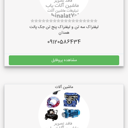
لیفتراک سه تن و لیفتراک پنج تن جک پالت
همدان
09120586434
مشاهده پروفایل
ماشین آلات