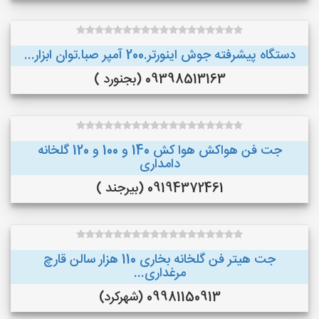
دستگاه پیشرفته جوش اینورتر.200 آمپر صبا.توان ابزار...
09398513163 (بجنورد )
جت فن هواکش هوا کش 140 و 100 و 120 گلخانه
دامداری
09194372461 (بیرجند )
جت هیتر فن گلخانه بخاری 110 هزار سالن قارچ
مرغداری...
09981150913 (شهرکرد)