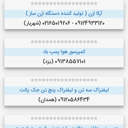
آرکا ازن ( تولید کننده دستگاه ازن ساز )
09124933120 - 02165019206 (شهریار)
کمپرسور هوا پمپ باد
09138557101 (یزد)
لیفتراک سه تن و لیفتراک پنج تن جک پالت
09120586434 (همدان)