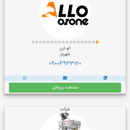
الو ازن
شهریار
09004933120
مشاهده پروفایل
شرکت