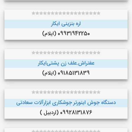
اره بنزینی ایکار
09931942250 (ایلام)
عفتراش.علف زن پشتی‌ایکار
09185131839 (ایلام)
دستگاه جوش اینورتر جوشکاری ابزارآلات سعادتی
09928131876 (اردبیل )