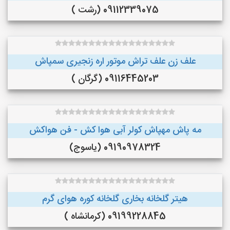
09112339075 (رشت )
علف زن علف تراش موتور اره زنجیری سمپاش
09116445203 (گرگان )
مه پاش مهپاش کولر آبی هوا کش - فن هواکش
09190978324 (یاسوج)
هیتر گلخانه بخاری گلخانه کوره هوای گرم
09199228845 (کرمانشاه )