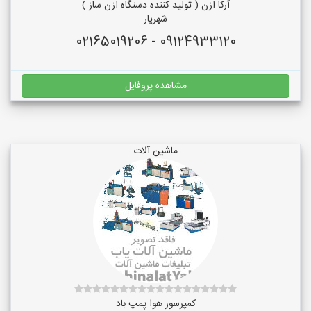
آرکا ازن ( تولید کننده دستگاه ازن ساز )
شهریار
09124933120 - 02165019206
مشاهده پروفایل
ماشین آلات
کمپرسور هوا پمپ باد