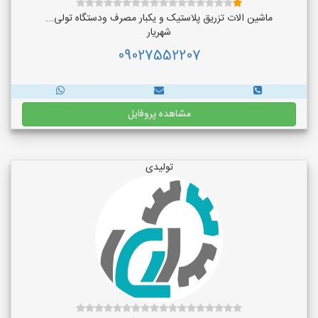
ماشین الات تزریق پلاستیک و یکبار مصرف ودستگاه تولی...
شهریار
09027552207
مشاهده پروفایل
تولیدی