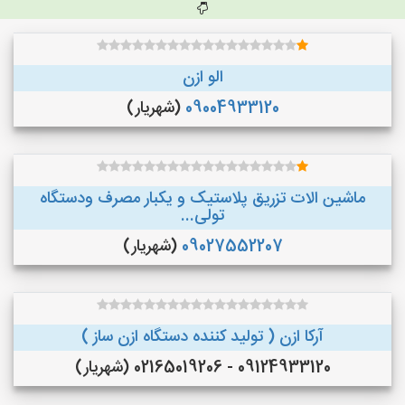
الو ازن
09004933120
(شهریار)
ماشین الات تزریق پلاستیک و یکبار مصرف ودستگاه
تولی...
09027552207
(شهریار)
آرکا ازن ( تولید کننده دستگاه ازن ساز )
09124933120 - 02165019206 (شهریار)