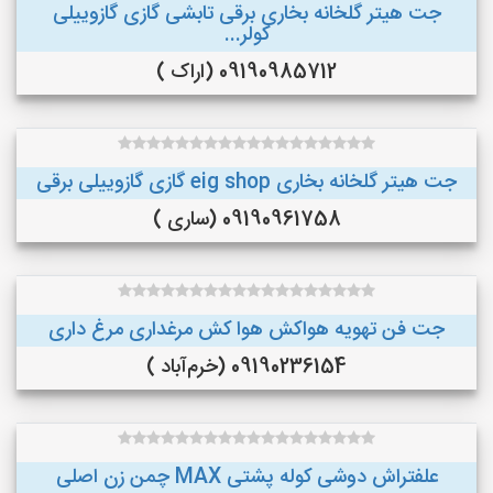
جت هیتر گلخانه بخاری برقی تابشی گازی گازوییلی
کولر...
09190985712 (اراک )
جت هیتر گلخانه بخاری eig shop گازی گازوییلی برقی
09190961758 (ساری )
جت فن تهویه هواکش هوا کش مرغداری مرغ داری
09190236154 (خرم‌آباد )
علفتراش دوشی کوله پشتی MAX چمن زن اصلی