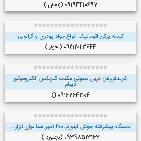
09194410697 (زنجان )
کیسه پرکن اتوماتیک انواع مواد پودری و گرانولی
09212023644 (اهواز )
خریدفروش دریل ستونی مگنت گیربکس الکتروموتور
دینام
09167642104 ()
دستگاه پیشرفته جوش اینورتر.200 آمپر صبا.توان ابزار...
09398513163 (بجنورد )