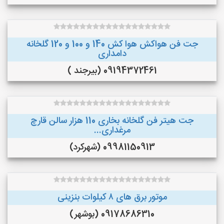
جت فن هواکش هوا کش 140 و 100 و 120 گلخانه
دامداری
09194372461 (بیرجند )
جت هیتر فن گلخانه بخاری 110 هزار سالن قارچ
مرغداری...
09981150913 (شهرکرد)
موتور برق های ٨ کیلوات بنزینی
09178686310 (بوشهر)