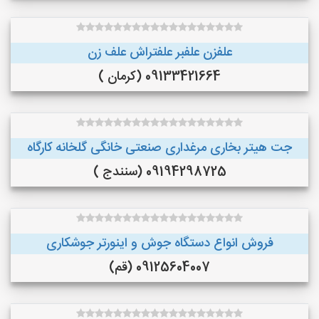
علفزن علفبر علفتراش علف زن
09133421664 (کرمان )
جت هیتر بخاری مرغداری صنعتی خانگی گلخانه کارگاه
09194298725 (سنندج )
فروش انواع دستگاه جوش و اینورتر جوشکاری
09125604007 (قم)