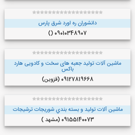
دانشوران ره اورد شرق پارس
09010348907 ()
ماشین آلات تولید جعبه های سخت و کادویی هارد
باکس
09127819668 (قزوین)
ماشین آلات توليد و بسته بندي شوريجات ترشيجات
09155140073 (مشهد )