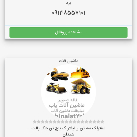
یزد
09138557101
مشاهده پروفایل
ماشین آلات
لیفتراک سه تن و لیفتراک پنج تن جک پالت
همدان