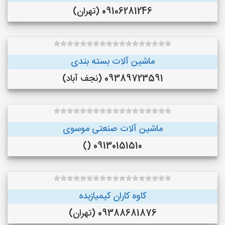
09106281246 (تهران)
ماشین آلات بسته بندی
09389723591 (نجف‌ آباد)
ماشین آلات صنعتی موسوی
09130151510 ()
کاوه کاران کیمیازبده
09388681876 (تهران)