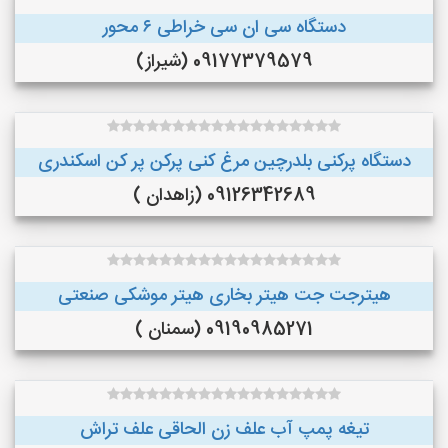
دستگاه سی ان سی خراطی ۶ محور
09177379579 (شیراز)
دستگاه پرکنی بلدرچین مرغ کنی پرکن پر کن اسکندری
09126342689 (زاهدان )
هیترجت جت هیتر بخاری هیتر موشکی صنعتی
09190985271 (سمنان )
تیغه پمپ آب علف زن الحاقی علف تراش