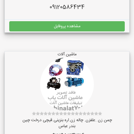
09120586434
مشاهده پروفایل
ماشین آلات
چمن زن .علفزن. چاله زن.اره بنزینی.قیچی درخت چین
بندر عباس