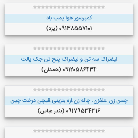
کمپرسور هوا پمپ باد
09138557101 (یزد)
لیفتراک سه تن و لیفتراک پنج تن جک پالت
09120586434 (همدان)
چمن زن .علفزن. چاله زن.اره بنزینی.قیچی درخت چین
09179534316 (بندر عباس)