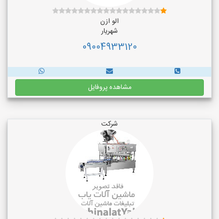
الو ازن
شهریار
09004933120
مشاهده پروفایل
شرکت