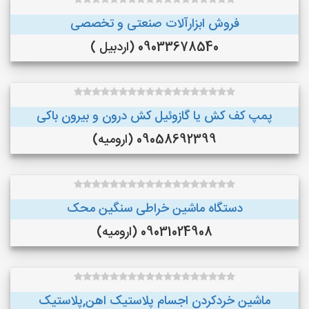
فروش ابزارآلات صنعتی و تخصصی
09033678540 (اردبیل )
پمپ کف کش یا گازوئیل کش درون و بیرون باکی
09058692399 (ارومیه)
دستگاه ماشین خراطی سنگین محک
09031024908 (ارومیه)
ماشین خردکردن اجسام پلاستیک اهن,پلاستیک