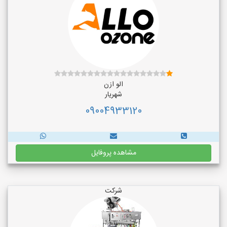
الو ازن
شهریار
09004933120
مشاهده پروفایل
شرکت