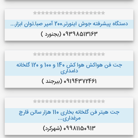
دستگاه پیشرفته جوش اینورتر.200 آمپر صبا.توان ابزار...
09398513163 (بجنورد )
جت فن هواکش هوا کش 140 و 100 و 120 گلخانه
دامداری
09194372461 (بیرجند )
جت هیتر فن گلخانه بخاری 110 هزار سالن قارچ
مرغداری...
09981150913 (شهرکرد)