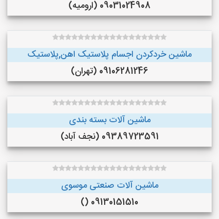
09031024908 (ارومیه)
ماشین خردکردن اجسام پلاستیک اهن,پلاستیک
09106281246 (تهران)
ماشین آلات بسته بندی
09389723591 (نجف‌ آباد)
ماشین آلات صنعتی موسوی
09130151510 ()