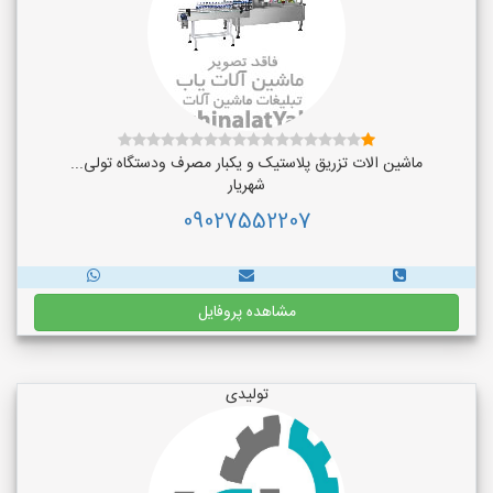
ماشین الات تزریق پلاستیک و یکبار مصرف ودستگاه تولی...
شهریار
09027552207
مشاهده پروفایل
تولیدی