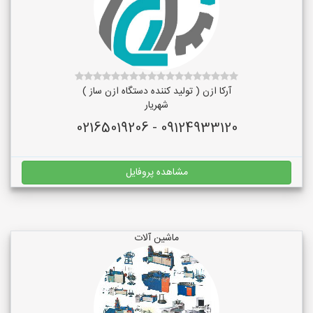
آرکا ازن ( تولید کننده دستگاه ازن ساز )
شهریار
09124933120 - 02165019206
مشاهده پروفایل
ماشین آلات