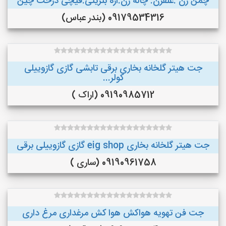
چمن زن .علفزن. چاله زن.اره بنزینی.قیچی درخت چین
09179534316 (بندر عباس)
جت هیتر گلخانه بخاری برقی تابشی گازی گازوییلی
کولر...
09190985712 (اراک )
جت هیتر گلخانه بخاری eig shop گازی گازوییلی برقی
09190961758 (ساری )
جت فن تهویه هواکش هوا کش مرغداری مرغ داری