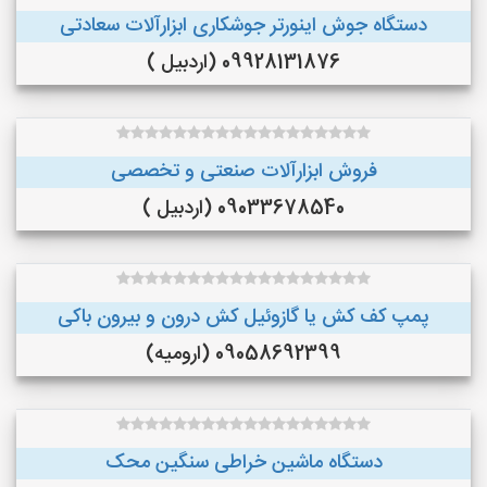
دستگاه جوش اینورتر جوشکاری ابزارآلات سعادتی
09928131876 (اردبیل )
فروش ابزارآلات صنعتی و تخصصی
09033678540 (اردبیل )
پمپ کف کش یا گازوئیل کش درون و بیرون باکی
09058692399 (ارومیه)
دستگاه ماشین خراطی سنگین محک