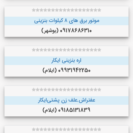
موتور برق های ٨ کیلوات بنزینی
09178686310 (بوشهر)
اره بنزینی ایکار
09931942250 (ایلام)
عفتراش.علف زن پشتی‌ایکار
09185131839 (ایلام)