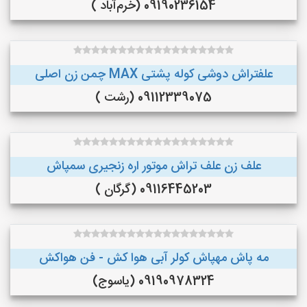
09190236154 (خرم‌آباد )
علفتراش دوشی کوله پشتی MAX چمن زن اصلی
09112339075 (رشت )
علف زن علف تراش موتور اره زنجیری سمپاش
09116445203 (گرگان )
مه پاش مهپاش کولر آبی هوا کش - فن هواکش
09190978324 (یاسوج)