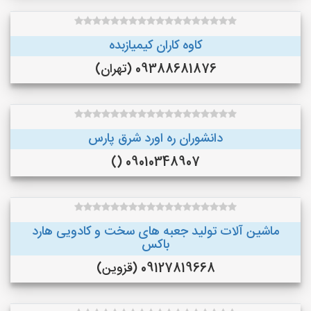
کاوه کاران کیمیازبده
09388681876 (تهران)
دانشوران ره اورد شرق پارس
09010348907 ()
ماشین آلات تولید جعبه های سخت و کادویی هارد
باکس
09127819668 (قزوین)