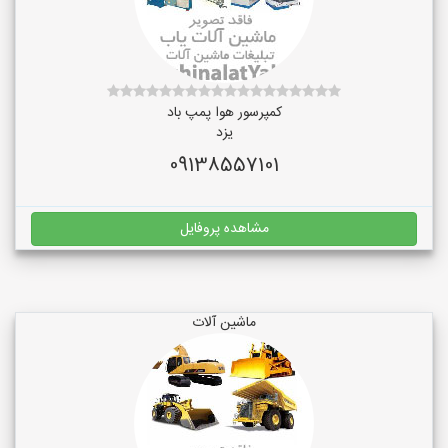
کمپرسور هوا پمپ باد
یزد
09138557101
مشاهده پروفایل
ماشین آلات