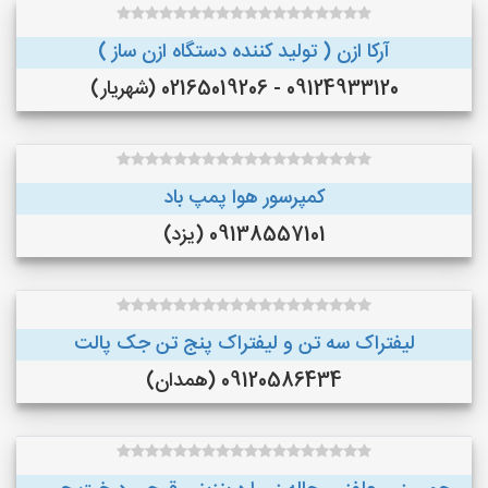
آرکا ازن ( تولید کننده دستگاه ازن ساز )
09124933120 - 02165019206 (شهریار)
کمپرسور هوا پمپ باد
09138557101 (یزد)
لیفتراک سه تن و لیفتراک پنج تن جک پالت
09120586434 (همدان)