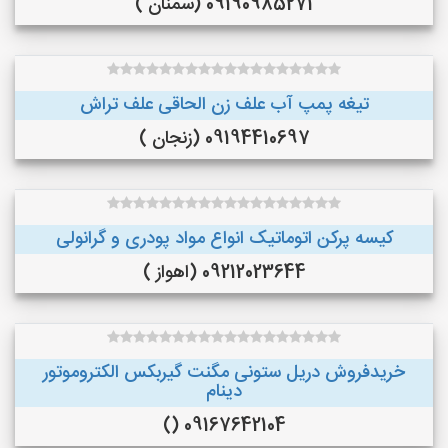
09190985271 (سمنان )
تیغه پمپ آب علف زن الحاقی علف تراش
09194410697 (زنجان )
کیسه پرکن اتوماتیک انواع مواد پودری و گرانولی
09212023644 (اهواز )
خریدفروش دریل ستونی مگنت گیربکس الکتروموتور
دینام
09167642104 ()