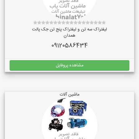
لیفتراک سه تن و لیفتراک پنج تن جک پالت
همدان
09120586434
مشاهده پروفایل
ماشین آلات