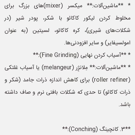
* **ماشین‌آلات:** میکسر (mixer)های بزرگ برای
مخلوط کردن لیکور کاکائو با شکر، پودر شیر (در
شکلات‌های شیری)، کره کاکائو، لسیتین (به عنوان
امولسیفایر) و سایر افزودنی‌ها.
* **آسیاب کردن نهایی (Fine Grinding):**
* **ماشین‌آلات:** مِلانژِر (melangeur) یا آسیاب غلتکی
(roller refiner) برای کاهش اندازه ذرات جامد (شکر و
ذرات کاکائو) تا حدی که شکلات بافتی نرم و صاف داشته
باشد.
**3. کانچینگ (Conching):**