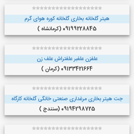
هیتر گلخانه بخاری گلخانه کوره هوای گرم
09199228845 (کرمانشاه )
علفزن علفبر علفتراش علف زن
09133421664 (کرمان )
جت هیتر بخاری مرغداری صنعتی خانگی گلخانه کارگاه
09194298725 (سنندج )