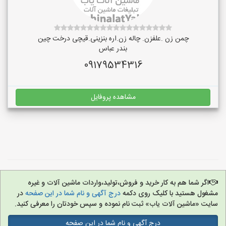
چمن زن .علفزن. چاله زن.اره بنزینی.قیچی درخت چین
بندر عباس
09179534316
مشاهده پروفایل
اگر شما هم به کار خرید و فروش،تولید،واردات ماشین آلات و غیره
مشغول هستید با کلیک روی دکمه
درج آگهی و نام شما در این صفحه
در
سایت «ماشین آلات یاب» ثبت نام نموده و سپس خودتان را معرفی کنید.
درج آگهی و نام شما در این صفحه