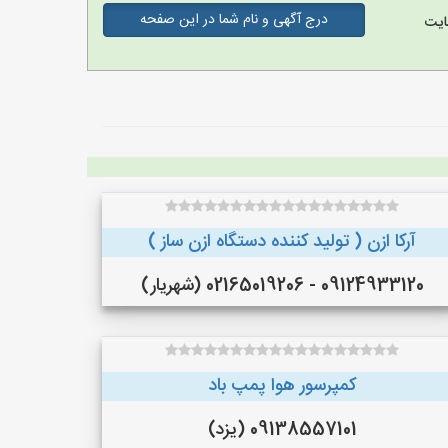
درج آگهی و نام شما در این صفحه
ایت
آرکا ازن ( تولید کننده دستگاه ازن ساز )
09124933120 - 02165019206 (شهریار)
کمپرسور هوا پمپ باد
09138557101 (یزد)