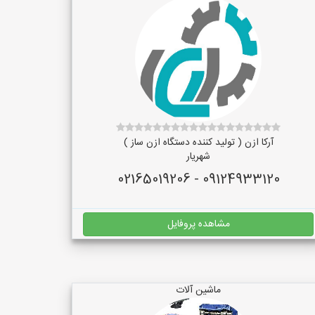
آرکا ازن ( تولید کننده دستگاه ازن ساز )
شهریار
09124933120 - 02165019206
مشاهده پروفایل
ماشین آلات