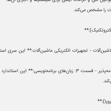
 پنوماتیک - قوانین کلی و الزامات ایمنی برای سیستم‌ها و اجزای آن‌ه
ات را مشخص می‌کند.
داردهای IEC 60204 - ایمنی ماشین‌آلات - تجهیزات الکتریکی ماشین‌آلات:** ا
کند.