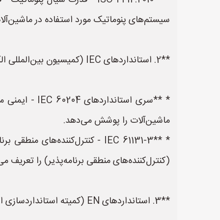
* **ISO 4414:2010 - قدرت سیال
سیستم‌های پنوماتیک مورد استفاده در ماشین‌آل
**2. استانداردهای IEC (کمیسیون بین‌المللی الکتروتکنیک):**
* **سری استان
ماشین‌آلات را پوشش می‌دهد.
(کنترل‌کننده‌های منطقی برنامه‌پذیر) را تعریف می‌
**3. استانداردهای EN (کمیته استانداردسازی اروپا):**