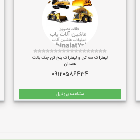
لیفتراک سه تن و لیفتراک پنج تن جک پالت
همدان
09120586434
مشاهده پروفایل