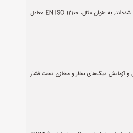
بسیاری از استانداردهای EN، در واقع معادل استانداردهای ISO هستند که توسط کشورهای اروپایی پذیرفته شده‌اند. به عنوان مثال، EN ISO 12100 معادل
رد به طراحی، ساخت، بازرسی و آزمایش دیگ‌های بخار و مخازن تحت فشار