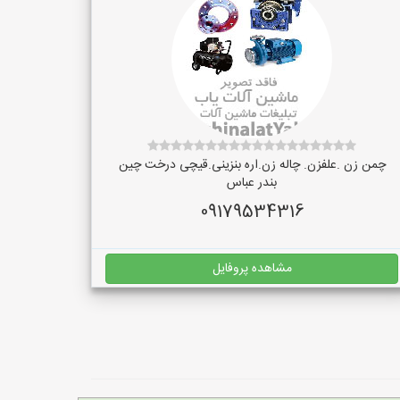
چمن زن .علفزن. چاله زن.اره بنزینی.قیچی درخت چین
بندر عباس
09179534316
مشاهده پروفایل