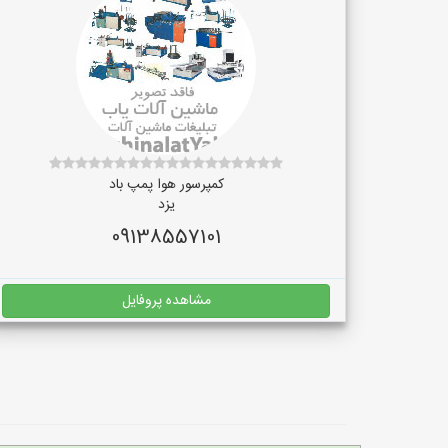
کمپرسور هوا پمپ باد
یزد
09138557101
مشاهده پروفایل