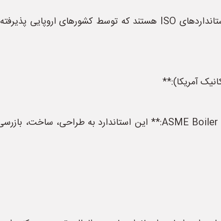
* **ASME Boiler and Pressure Vessel Code (BPVC):** این استاندا