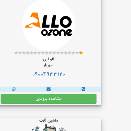
الو ازن
شهریار
09004933120
مشاهده پروفایل
ماشین آلات