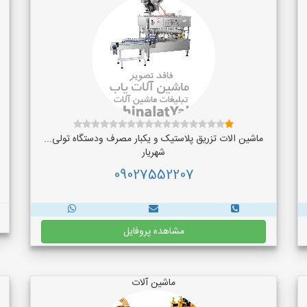
ماشین الات تزریق پلاستیک و یکبار مصرف ودستگاه تولی...
شهریار
09027552207
مشاهده پروفایل
ماشین آلات