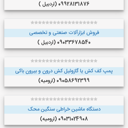
09928131876 (اردبیل )
فروش ابزارآلات صنعتی و تخصصی
09033678540 (اردبیل )
پمپ کف کش یا گازوئیل کش درون و بیرون باکی
09058692399 (ارومیه)
دستگاه ماشین خراطی سنگین محک
09031024908 (ارومیه)