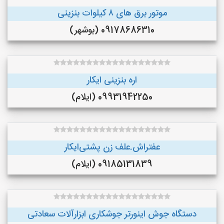
موتور برق های ٨ کیلوات بنزینی
09178686310 (بوشهر)
اره بنزینی ایکار
09931942250 (ایلام)
عفتراش.علف زن پشتی‌ایکار
09185131839 (ایلام)
دستگاه جوش اینورتر جوشکاری ابزارآلات سعادتی