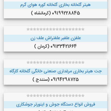
هیتر گلخانه بخاری گلخانه کوره هوای گرم
09199228845 (کرمانشاه )
علفزن علفبر علفتراش علف زن
09133421664 (کرمان )
جت هیتر بخاری مرغداری صنعتی خانگی گلخانه کارگاه
09194298725 (سنندج )
فروش انواع دستگاه جوش و اینورتر جوشکاری