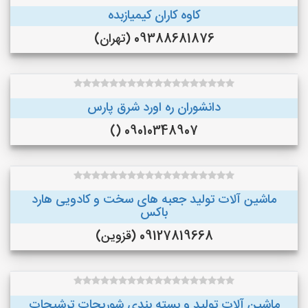
کاوه کاران کیمیازبده
09388681876 (تهران)
دانشوران ره اورد شرق پارس
09010348907 ()
ماشین آلات تولید جعبه های سخت و کادویی هارد
باکس
09127819668 (قزوین)
ماشین آلات توليد و بسته بندي شوريجات ترشيجات