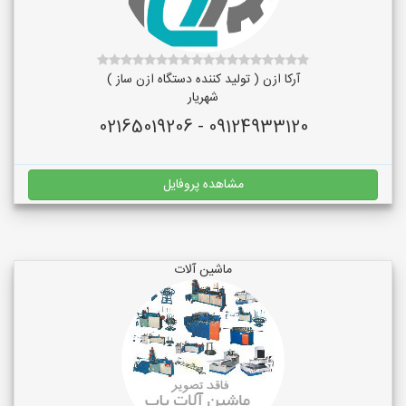
آرکا ازن ( تولید کننده دستگاه ازن ساز )
شهریار
09124933120 - 02165019206
مشاهده پروفایل
ماشین آلات