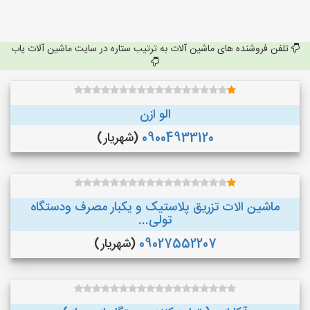
تلفن فروشنده های ماشین آلات به ترتیب ستاره در سایت ماشین آلات یاب
الو ازن
09004933120
(شهریار)
ماشین الات تزریق پلاستیک و یکبار مصرف ودستگاه
تولی...
09027552207
(شهریار)