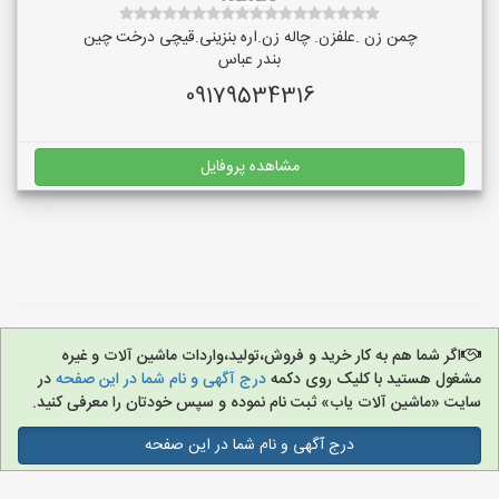
چمن زن .علفزن. چاله زن.اره بنزینی.قیچی درخت چین
بندر عباس
09179534316
مشاهده پروفایل
اگر شما هم به کار خرید و فروش،تولید،واردات ماشین آلات و غیره
مشغول هستید با کلیک روی دکمه
درج آگهی و نام شما در این صفحه
در
سایت «ماشین آلات یاب» ثبت نام نموده و سپس خودتان را معرفی کنید.
درج آگهی و نام شما در این صفحه