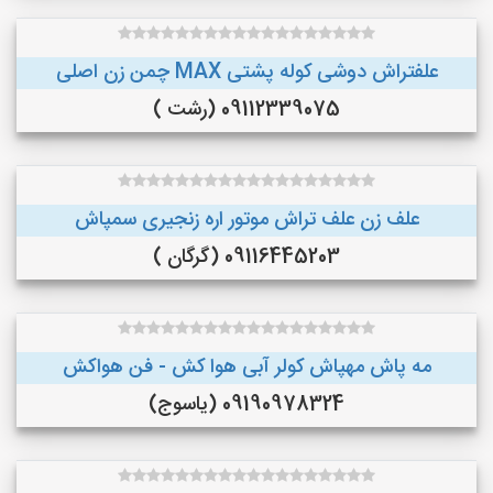
علفتراش دوشی کوله پشتی MAX چمن زن اصلی
09112339075 (رشت )
علف زن علف تراش موتور اره زنجیری سمپاش
09116445203 (گرگان )
مه پاش مهپاش کولر آبی هوا کش - فن هواکش
09190978324 (یاسوج)