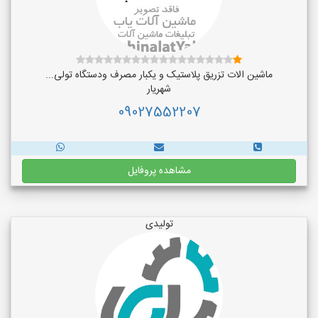
ماشین الات تزریق پلاستیک و یکبار مصرف ودستگاه تولی...
شهریار
09027552207
مشاهده پروفایل
تولیدی