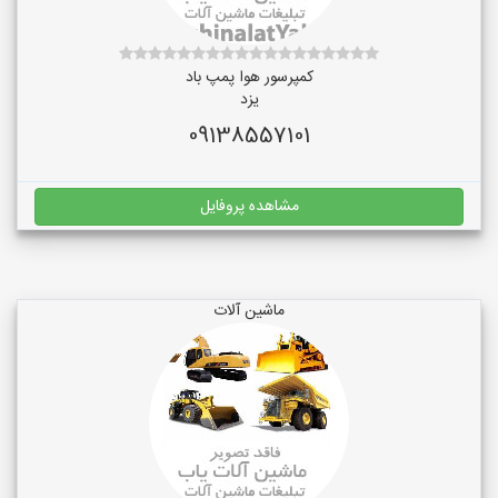
کمپرسور هوا پمپ باد
یزد
09138557101
مشاهده پروفایل
ماشین آلات