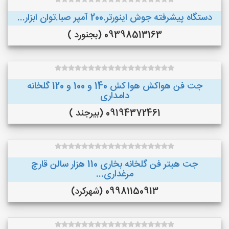
دستگاه پیشرفته جوش اینورتر.200 آمپر صبا.توان ابزار...
09398513163 (بجنورد )
جت فن هواکش هوا کش 140 و 100 و 120 گلخانه
دامداری
09194372461 (بیرجند )
جت هیتر فن گلخانه بخاری 110 هزار سالن قارچ
مرغداری...
09981150913 (شهرکرد)