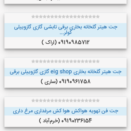
جت هیتر گلخانه بخاری برقی تابشی گازی گازوییلی
کولر...
09190985712 (اراک )
جت هیتر گلخانه بخاری eig shop گازی گازوییلی برقی
09190961758 (ساری )
جت فن تهویه هواکش هوا کش مرغداری مرغ داری
09190236154 (خرم‌آباد )