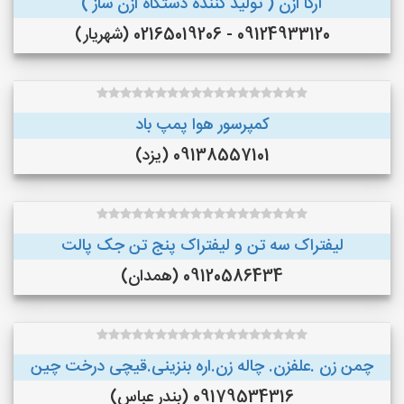
آرکا ازن ( تولید کننده دستگاه ازن ساز )
09124933120 - 02165019206 (شهریار)
کمپرسور هوا پمپ باد
09138557101 (یزد)
لیفتراک سه تن و لیفتراک پنج تن جک پالت
09120586434 (همدان)
چمن زن .علفزن. چاله زن.اره بنزینی.قیچی درخت چین
09179534316 (بندر عباس)