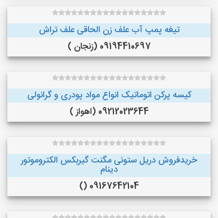
تیغه پمپ آب علف زن الحاقی علف تراش
09194410697 (زنجان )
کیسه پرکن اتوماتیک انواع مواد پودری و گرانولی
09212023644 (اهواز )
خریدفروش دریل ستونی مگنت گیربکس الکتروموتور
دینام
09167642104 ()