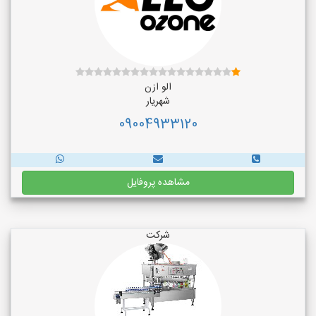
الو ازن
شهریار
09004933120
مشاهده پروفایل
شرکت