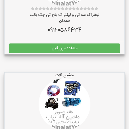
لیفتراک سه تن و لیفتراک پنج تن جک پالت
همدان
09120586434
مشاهده پروفایل
ماشین آلات