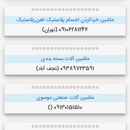
ماشین خردکردن اجسام پلاستیک اهن,پلاستیک
09106281246 (تهران)
ماشین آلات بسته بندی
09389723591 (نجف‌ آباد)
ماشین آلات صنعتی موسوی
09130151510 ()