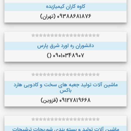
کاوه کاران کیمیازبده
09388681876 (تهران)
دانشوران ره اورد شرق پارس
09010348907 ()
ماشین آلات تولید جعبه های سخت و کادویی هارد
باکس
09127819668 (قزوین)
ماشین آلات توليد و بسته بندي شوريجات ترشيجات