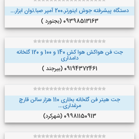
دستگاه پیشرفته جوش اینورتر.200 آمپر صبا.توان ابزار...
09398513163 (بجنورد )
جت فن هواکش هوا کش 140 و 100 و 120 گلخانه
دامداری
09194372461 (بیرجند )
جت هیتر فن گلخانه بخاری 110 هزار سالن قارچ
مرغداری...
09981150913 (شهرکرد)