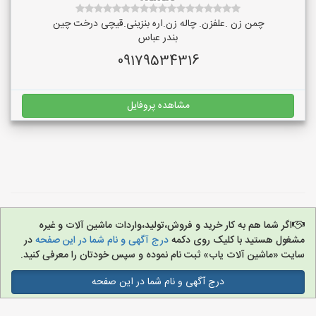
چمن زن .علفزن. چاله زن.اره بنزینی.قیچی درخت چین
بندر عباس
09179534316
مشاهده پروفایل
اگر شما هم به کار خرید و فروش،تولید،واردات ماشین آلات و غیره
مشغول هستید با کلیک روی دکمه
درج آگهی و نام شما در این صفحه
در
سایت «ماشین آلات یاب» ثبت نام نموده و سپس خودتان را معرفی کنید.
درج آگهی و نام شما در این صفحه