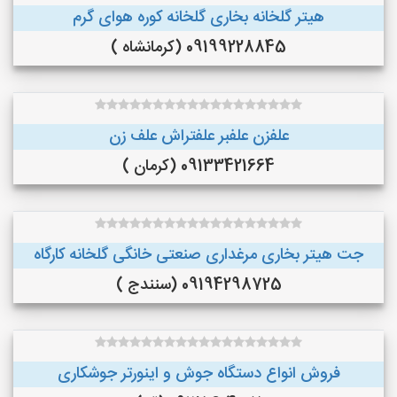
هیتر گلخانه بخاری گلخانه کوره هوای گرم
09199228845 (کرمانشاه )
علفزن علفبر علفتراش علف زن
09133421664 (کرمان )
جت هیتر بخاری مرغداری صنعتی خانگی گلخانه کارگاه
09194298725 (سنندج )
فروش انواع دستگاه جوش و اینورتر جوشکاری