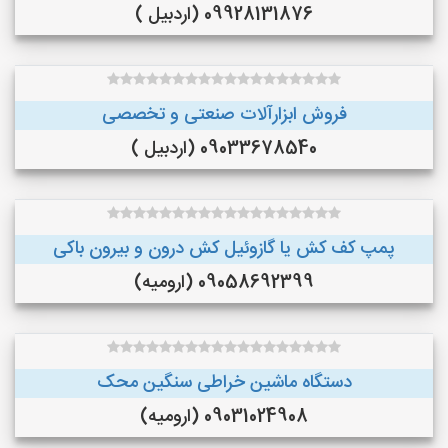
09928131876 (اردبیل )
فروش ابزارآلات صنعتی و تخصصی
09033678540 (اردبیل )
پمپ کف کش یا گازوئیل کش درون و بیرون باکی
09058692399 (ارومیه)
دستگاه ماشین خراطی سنگین محک
09031024908 (ارومیه)