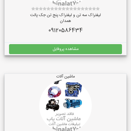
لیفتراک سه تن و لیفتراک پنج تن جک پالت
همدان
09120586434
مشاهده پروفایل
ماشین آلات