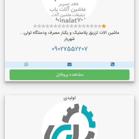
ماشین الات تزریق پلاستیک و یکبار مصرف ودستگاه تولی...
شهریار
09027552207
مشاهده پروفایل
تولیدی