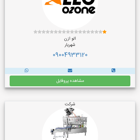
الو ازن
شهریار
09004933120
مشاهده پروفایل
شرکت