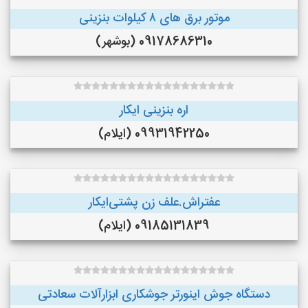
موتور برق های ٨ کیلوات بنزینی
09178686310 (بوشهر)
اره بنزینی ایکار
09931942250 (ایلام)
عفتراش.علف زن پشتی‌ایکار
09185131839 (ایلام)
دستگاه جوش اینورتر جوشکاری ابزارآلات سعادتی