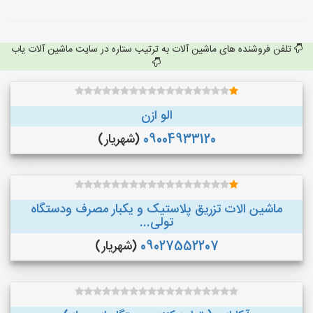
تلفن فروشنده های ماشین آلات به ترتیب ستاره در سایت ماشین آلات یاب
الو ازن
09004933120
(شهریار)
ماشین الات تزریق پلاستیک و یکبار مصرف ودستگاه
تولی...
09027552207
(شهریار)