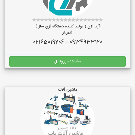
آرکا ازن ( تولید کننده دستگاه ازن ساز )
شهریار
09124933120 - 02165019206
مشاهده پروفایل
ماشین آلات