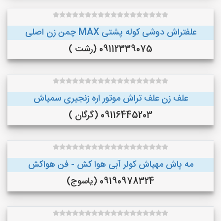
علفتراش دوشی کوله پشتی MAX چمن زن اصلی
09112339075 (رشت )
علف زن علف تراش موتور اره زنجیری سمپاش
09116445203 (گرگان )
مه پاش مهپاش کولر آبی هوا کش - فن هواکش
09190978324 (یاسوج)