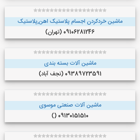
ماشین خردکردن اجسام پلاستیک اهن,پلاستیک
09106281246 (تهران)
ماشین آلات بسته بندی
09389723591 (نجف‌ آباد)
ماشین آلات صنعتی موسوی
09130151510 ()