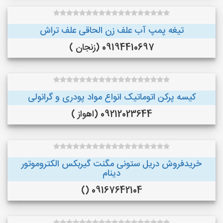
تیغه پمپ آب علف زن الحاقی علف تراش
09194410697 (زنجان )
کیسه پرکن اتوماتیک انواع مواد پودری و گرانولی
09212023644 (اهواز )
خریدفروش دریل ستونی مگنت گیربکس الکتروموتور
دینام
09167642104 ()