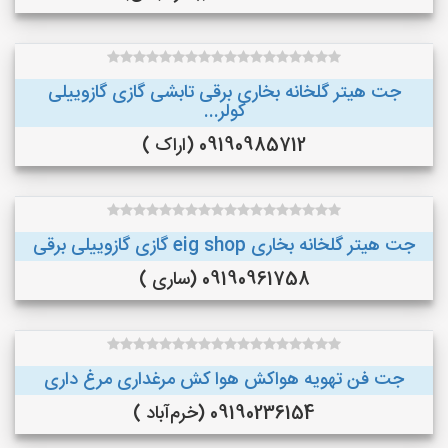
جت هیتر گلخانه بخاری برقی تابشی گازی گازوییلی
کولر...
09190985712 (اراک )
جت هیتر گلخانه بخاری eig shop گازی گازوییلی برقی
09190961758 (ساری )
جت فن تهویه هواکش هوا کش مرغداری مرغ داری
09190236154 (خرم‌آباد )