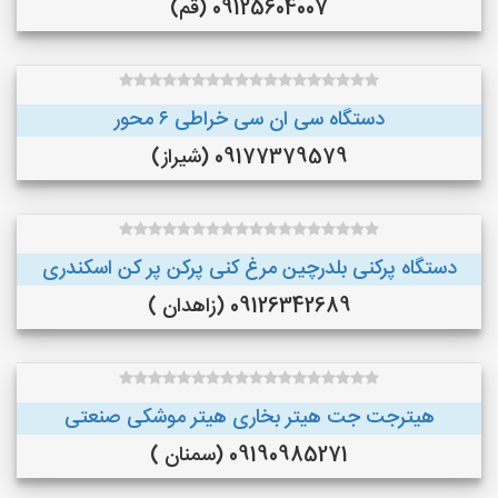
09125604007 (قم)
دستگاه سی ان سی خراطی ۶ محور
09177379579 (شیراز)
دستگاه پرکنی بلدرچین مرغ کنی پرکن پر کن اسکندری
09126342689 (زاهدان )
هیترجت جت هیتر بخاری هیتر موشکی صنعتی
09190985271 (سمنان )