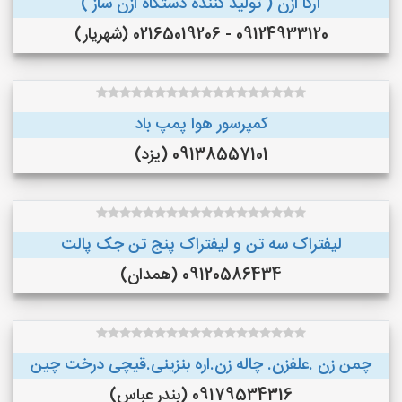
آرکا ازن ( تولید کننده دستگاه ازن ساز )
09124933120 - 02165019206 (شهریار)
کمپرسور هوا پمپ باد
09138557101 (یزد)
لیفتراک سه تن و لیفتراک پنج تن جک پالت
09120586434 (همدان)
چمن زن .علفزن. چاله زن.اره بنزینی.قیچی درخت چین
09179534316 (بندر عباس)