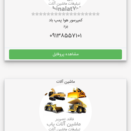
کمپرسور هوا پمپ باد
یزد
09138557101
مشاهده پروفایل
ماشین آلات