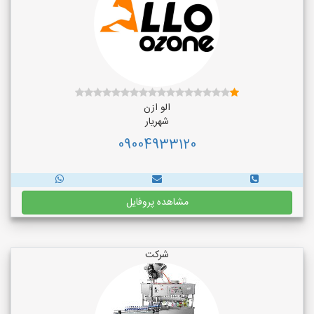
الو ازن
شهریار
09004933120
مشاهده پروفایل
شرکت