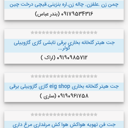
چمن زن .علفزن. چاله زن.اره بنزینی.قیچی درخت چین
09179534316 (بندر عباس)
جت هیتر گلخانه بخاری برقی تابشی گازی گازوییلی
کولر...
09190985712 (اراک )
جت هیتر گلخانه بخاری eig shop گازی گازوییلی برقی
09190961758 (ساری )
جت فن تهویه هواکش هوا کش مرغداری مرغ داری