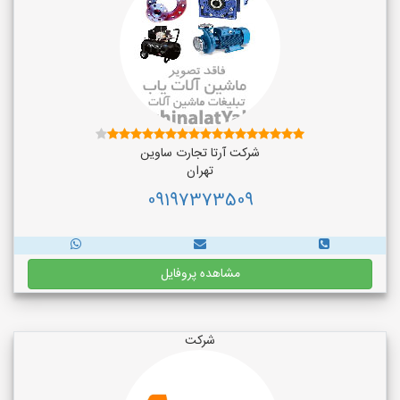
شرکت آرتا تجارت ساوین
تهران
09197373509
مشاهده پروفایل
شرکت