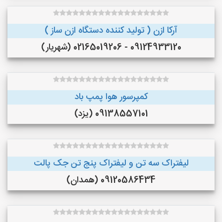
آرکا ازن ( تولید کننده دستگاه ازن ساز )
09124933120 - 02165019206 (شهریار)
کمپرسور هوا پمپ باد
09138557101 (یزد)
لیفتراک سه تن و لیفتراک پنج تن جک پالت
09120586434 (همدان)