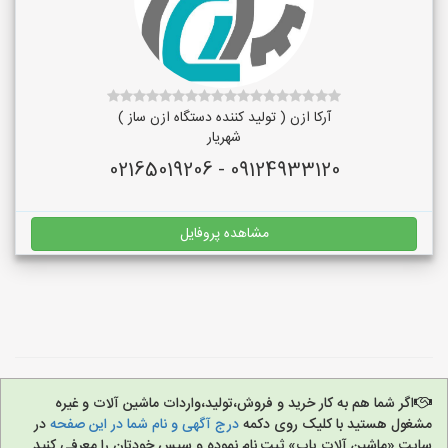
آرکا ازن ( تولید کننده دستگاه ازن ساز )
شهریار
09124933120 - 02165019206
مشاهده پروفایل
اگر شما هم به کار خرید و فروش،تولید،واردات ماشین آلات و غیره
مشغول هستید با کلیک روی دکمه
درج آگهی و نام شما در این صفحه
در
سایت «ماشین آلات یاب» ثبت نام نموده و سپس خودتان را معرفی کنید.