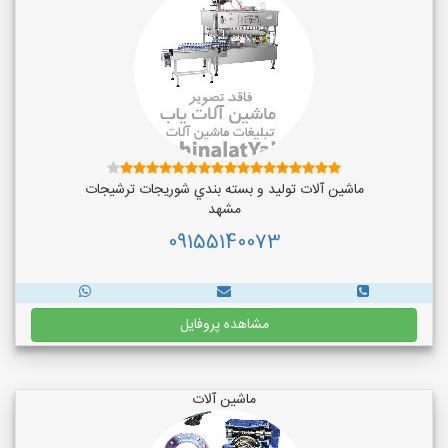
ماشین آلات توليد و بسته بندي شوريجات ترشيجات
مشهد
09155140073
مشاهده پروفایل
ماشین آلات