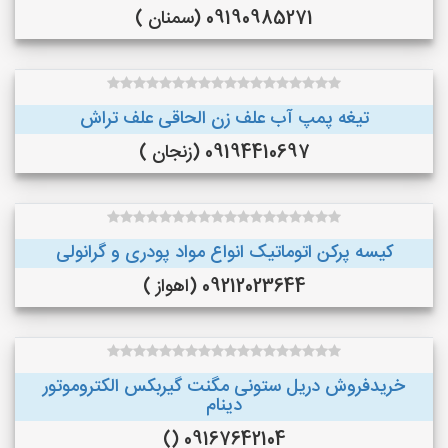
09190985271 (سمنان )
تیغه پمپ آب علف زن الحاقی علف تراش
09194410697 (زنجان )
کیسه پرکن اتوماتیک انواع مواد پودری و گرانولی
09212023644 (اهواز )
خریدفروش دریل ستونی مگنت گیربکس الکتروموتور
دینام
09167642104 ()