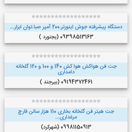
دستگاه پیشرفته جوش اینورتر.200 آمپر صبا.توان ابزار...
09398513163 (بجنورد )
جت فن هواکش هوا کش 140 و 100 و 120 گلخانه
دامداری
09194372461 (بیرجند )
جت هیتر فن گلخانه بخاری 110 هزار سالن قارچ
مرغداری...
09981150913 (شهرکرد)