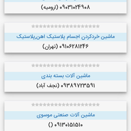
09031024908 (ارومیه)
ماشین خردکردن اجسام پلاستیک اهن,پلاستیک
09106281246 (تهران)
ماشین آلات بسته بندی
09389723591 (نجف‌ آباد)
ماشین آلات صنعتی موسوی
09130151510 ()