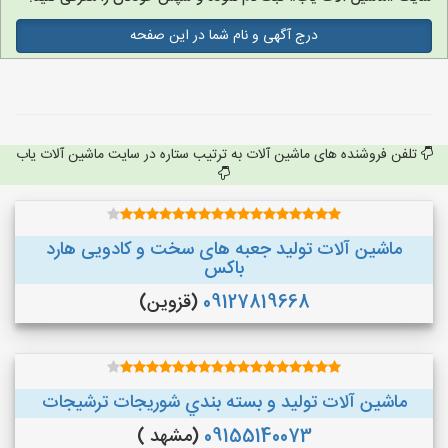
درج آگهی و نام شما در این صفحه
تلفن فروشنده های ماشین آلات به ترتیب ستاره در سایت ماشین آلات یاب
ماشین آلات تولید جعبه های سخت و کادویی هارد
باکس
09127819668
(قزوین)
ماشین آلات توليد و بسته بندي شوريجات ترشيجات
09155140073
(مشهد )