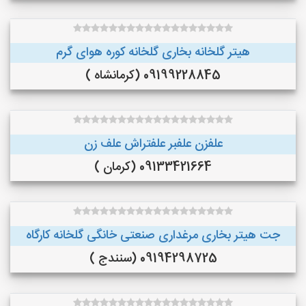
هیتر گلخانه بخاری گلخانه کوره هوای گرم
09199228845 (کرمانشاه )
علفزن علفبر علفتراش علف زن
09133421664 (کرمان )
جت هیتر بخاری مرغداری صنعتی خانگی گلخانه کارگاه
09194298725 (سنندج )