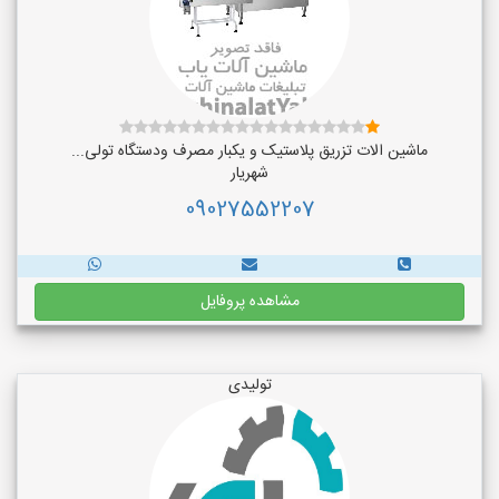
ماشین الات تزریق پلاستیک و یکبار مصرف ودستگاه تولی...
شهریار
09027552207
مشاهده پروفایل
تولیدی