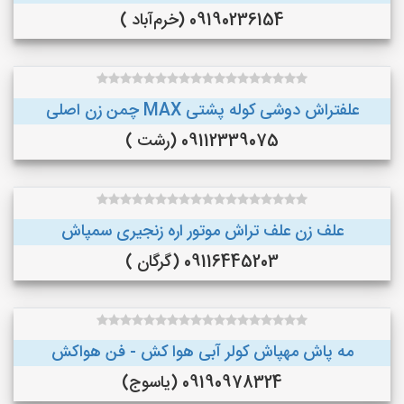
09190236154 (خرم‌آباد )
علفتراش دوشی کوله پشتی MAX چمن زن اصلی
09112339075 (رشت )
علف زن علف تراش موتور اره زنجیری سمپاش
09116445203 (گرگان )
مه پاش مهپاش کولر آبی هوا کش - فن هواکش
09190978324 (یاسوج)