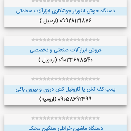
دستگاه جوش اینورتر جوشکاری ابزارآلات سعادتی
09928131876 (اردبیل )
فروش ابزارآلات صنعتی و تخصصی
09033678540 (اردبیل )
پمپ کف کش یا گازوئیل کش درون و بیرون باکی
09058692399 (ارومیه)
دستگاه ماشین خراطی سنگین محک