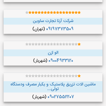
شرکت آرتا تجارت ساوین
09197373509
(تهران)
الو ازن
09004933120
(شهریار)
ماشین الات تزریق پلاستیک و یکبار مصرف ودستگاه
تولی...
09027552207
(شهریار)